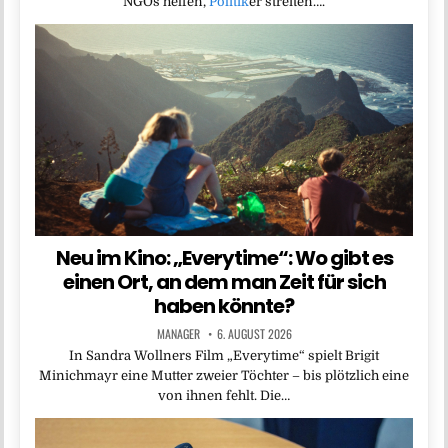
NGOs helfen,
Politik
er streiten….
Neu im Kino: „Everytime“: Wo gibt es
einen Ort, an dem man Zeit für sich
haben könnte?
MANAGER
6. AUGUST 2026
In Sandra Wollners Film „Everytime“ spielt Brigit
Minichmayr eine Mutter zweier Töchter – bis plötzlich eine
von ihnen fehlt. Die…