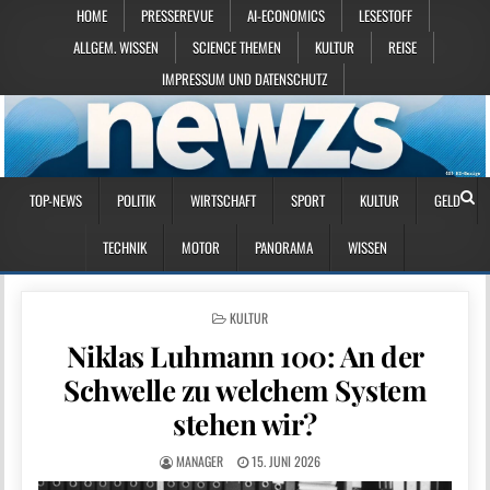
HOME
PRESSEREVUE
AI-ECONOMICS
LESESTOFF
ALLGEM. WISSEN
SCIENCE THEMEN
KULTUR
REISE
IMPRESSUM UND DATENSCHUTZ
TOP-NEWS
POLITIK
WIRTSCHAFT
SPORT
KULTUR
GELD
TECHNIK
MOTOR
PANORAMA
WISSEN
POSTED IN
KULTUR
Niklas Luhmann 100: An der
Schwelle zu welchem System
stehen wir?
MANAGER
15. JUNI 2026