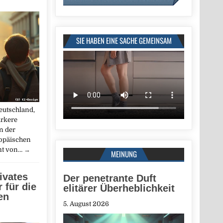
SIE HABEN EINE SACHE GEMEINSAM
eutschland,
ärkere
n der
ropäischen
mt von…
→
MEINUNG
ivates
Der penetrante Duft
 für die
elitärer Überheblichkeit
en
5. August 2026