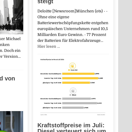
steigt
Deloitte [Newsroom]München (ots) - -
Ohne eine eigene
Batteriewertschöpfungskette entgehen
europäischen Unternehmen rund 10,5
Milliarden Euro Gewinn. - 77 Prozent
ker Michael
der Batterien für Elektrofahrzeuge…
inken
Hier lesen …
n. Doch ein
ner Version…
ed von
Kraftstoffpreise im Juli:
Diesel verteuert sich um