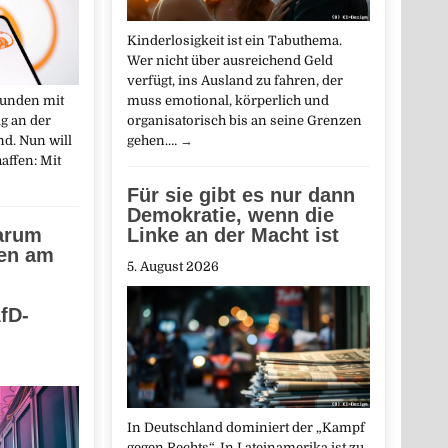
Kinderlosigkeit ist ein Tabuthema.
Wer nicht über ausreichend Geld
verfügt, ins Ausland zu fahren, der
Kunden mit
muss emotional, körperlich und
ig an der
organisatorisch bis an seine Grenzen
d. Nun will
gehen.…
→
affen: Mit
Für sie gibt es nur dann
Demokratie, wenn die
warum
Linke an der Macht ist
en am
5. August 2026
fD-
In Deutschland dominiert der „Kampf
gegen Rechts“. In Lateinamerika ist zu