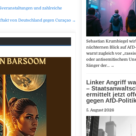
oßveranstaltungen und zahlreiche
takt von Deutschland gegen Curaçao →
Sebastian Krumbiegel wirb
nüchternen Blick auf AfD
warnt zugleich vor „rassi
oder antisemitischem Uns
Sänger der…
→
Linker Angriff wa
– Staatsanwaltsc
ermittelt jetzt of
gegen AfD-Politi
5. August 2026