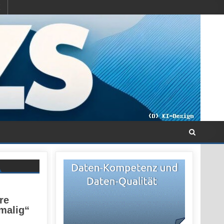
re
nmalig“