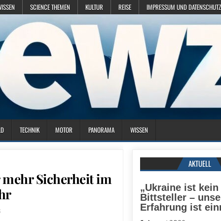
WISSEN
SCIENCE THEMEN
KULTUR
REISE
IMPRESSUM UND DATENSCHUTZ
LD
TECHNIK
MOTOR
PANORAMA
WISSEN
AKTUELL
 mehr Sicherheit im
„Ukraine ist kein
hr
Bittsteller – unse
Erfahrung ist ei
6