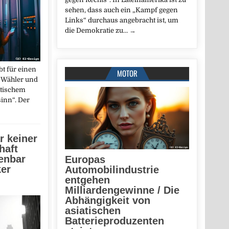
sehen, dass auch ein „Kampf gegen
Links“ durchaus angebracht ist, um
die Demokratie zu…
→
t für einen
MOTOR
-Wähler und
stischem
inn“. Der
r keiner
haft
fenbar
Europas
ker
Automobilindustrie
entgehen
Milliardengewinne / Die
Abhängigkeit von
asiatischen
Batterieproduzenten