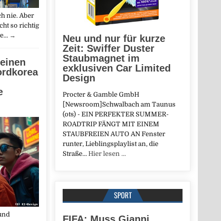
h nie. Aber
ht so richtig
te…
→
Neu und nur für kurze
Zeit: Swiffer Duster
Staubmagnet im
 einen
exklusiven Car Limited
ordkorea
Design
e
Procter & Gamble GmbH
[Newsroom]Schwalbach am Taunus
(ots) - EIN PERFEKTER SUMMER-
ROADTRIP FÄNGT MIT EINEM
STAUBFREIEN AUTO AN Fenster
runter, Lieblingsplaylist an, die
Straße…
Hier lesen …
SPORT
 und
FIFA: Muss Gianni