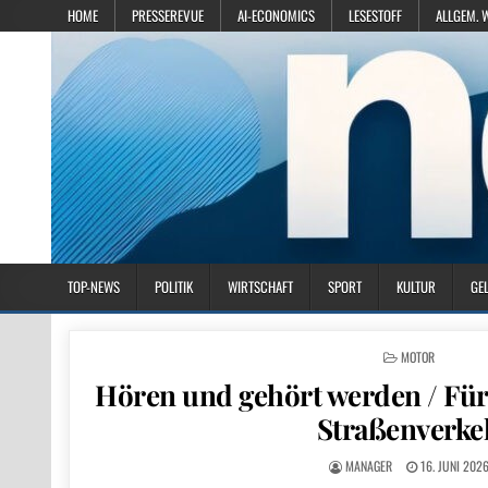
HOME
PRESSEREVUE
AI-ECONOMICS
LESESTOFF
ALLGEM. 
TOP-NEWS
POLITIK
WIRTSCHAFT
SPORT
KULTUR
GE
POSTED IN
MOTOR
Hören und gehört werden / Für
Straßenverke
MANAGER
16. JUNI 202