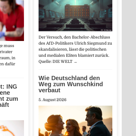
Der Versuch, den Bachelor-Abschluss
des AfD-Politikers Ulrich Siegmund zu
ege muss
skandalisieren, lässt die politischen
rivater
und medialen Eliten blamiert zurück.
raum, in
Quelle: DIE WELT
→
n dafür
Wie Deutschland den
Weg zum Wunschkind
t: ING
verbaut
gene
mt zum
5. August 2026
äft