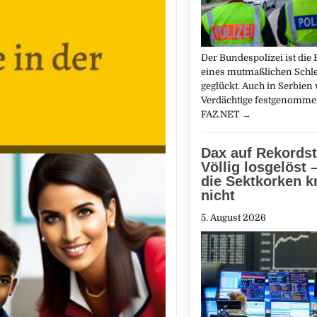
Der Bundespolizei ist die
eines mutmaßlichen Schl
geglückt. Auch in Serbien
Verdächtige festgenommen
FAZ.NET
→
Dax auf Rekords
Völlig losgelöst 
die Sektkorken k
nicht
5. August 2026