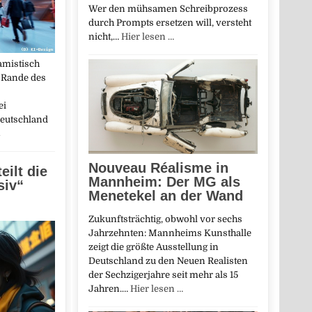
Wer den mühsamen Schreibprozess
durch Prompts ersetzen will, versteht
nicht,…
Hier lesen …
amistisch
 Rande des
ei
Deutschland
→
Nouveau Réalisme in
eilt die
Mannheim: Der MG als
siv“
Menetekel an der Wand
Zukunftsträchtig, obwohl vor sechs
Jahrzehnten: Mannheims Kunsthalle
zeigt die größte Ausstellung in
Deutschland zu den Neuen Realisten
der Sechzigerjahre seit mehr als 15
Jahren.…
Hier lesen …