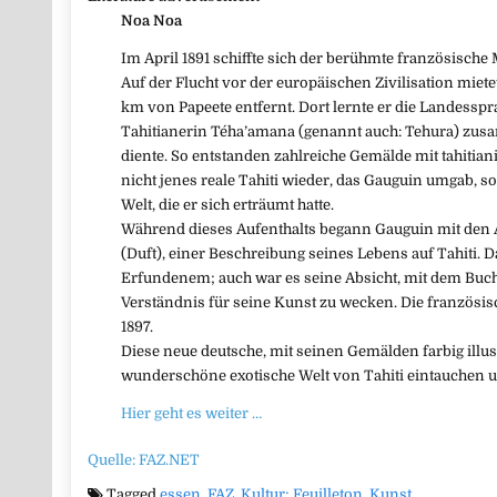
Noa Noa
Im April 1891 schiffte sich der berühmte französische 
Auf der Flucht vor der europäischen Zivilisation miete
km von Papeete entfernt. Dort lernte er die Landesspr
Tahitianerin Téha’amana (genannt auch: Tehura) zusa
diente. So entstanden zahlreiche Gemälde mit tahitia
nicht jenes reale Tahiti wieder, das Gauguin umgab, s
Welt, die er sich erträumt hatte.
Während dieses Aufenthalts begann Gauguin mit den
(Duft), einer Beschreibung seines Lebens auf Tahiti. D
Erfundenem; auch war es seine Absicht, mit dem Bu
Verständnis für seine Kunst zu wecken. Die französi
1897.
Diese neue deutsche, mit seinen Gemälden farbig illust
wunderschöne exotische Welt von Tahiti eintauchen 
Hier geht es weiter …
Quelle: FAZ.NET
Tagged
essen
,
FAZ
,
Kultur; Feuilleton
,
Kunst