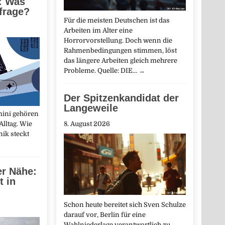
: Was
nfrage?
Für die meisten Deutschen ist das
Arbeiten im Alter eine
Horrorvorstellung. Doch wenn die
Rahmenbedingungen stimmen, löst
das längere Arbeiten gleich mehrere
Probleme. Quelle: DIE…
→
Der Spitzenkandidat der
Langeweile
mini gehören
Alltag. Wie
8. August 2026
nik steckt
er Nähe:
t in
Schon heute bereitet sich Sven Schulze
darauf vor, Berlin für eine
Wahlniederlage verantwortlich zu