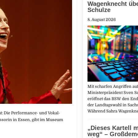
Wagenknecht üb
Schulze
8. August 2026
Mit scharfen Angriffen au
Ministerpräsident Sven S
eröffnet das BSW den End
der Landtagswahl in Sach
Während Sahra Wagenkn
ht: Die Performance- und Vokal-
essorin in Essen, gibt im Museum
„Dieses Kartell 
weg“ – Großdemo