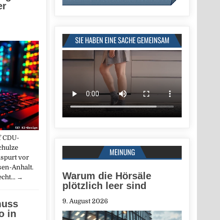
er
SIE HABEN EINE SACHE GEMEINSAM
f CDU-
chulze
MEINUNG
spurt vor
sen-Anhalt.
Warum die Hörsäle
echt…
→
plötzlich leer sind
9. August 2026
muss
 in