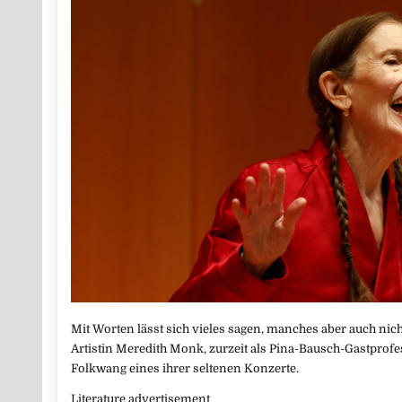
Mit Worten lässt sich vieles sagen, manches aber auch nic
Artistin Meredith Monk, zurzeit als Pina-Bausch-Gastprof
Folkwang eines ihrer seltenen Konzerte.
Literature advertisement