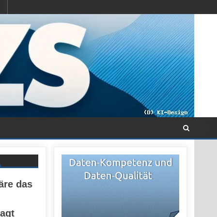
äre das
sagt