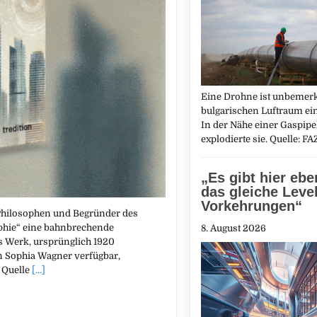
Eine Drohne ist unbemerk
bulgarischen Luftraum ei
In der Nähe einer Gaspipe
explodierte sie. Quelle: F
„Es gibt hier ebe
das gleiche Leve
Vorkehrungen“
 Philosophen und Begründer des
ophie“ eine bahnbrechende
8. August 2026
s Werk, ursprünglich 1920
n Sophia Wagner verfügbar,
… Quelle
[...]