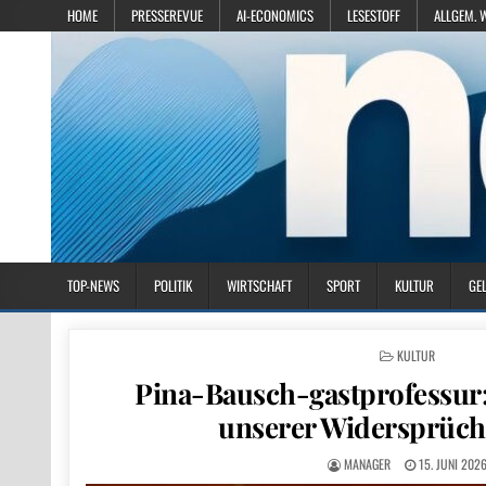
HOME
PRESSEREVUE
AI-ECONOMICS
LESESTOFF
ALLGEM. 
TOP-NEWS
POLITIK
WIRTSCHAFT
SPORT
KULTUR
GE
POSTED IN
KULTUR
Pina-Bausch-gastprofessur:
unserer Widersprüch
MANAGER
15. JUNI 202