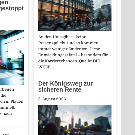
gen
gestoppt
An den Unis gibt es keine
Präsenzpflicht, und so kommen
immer weniger Studenten. Diese
Entwicklung ist fatal – besonders für
die Karrierechancen. Quelle: DIE
WELT
→
Der Königsweg zur
sicheren Rente
orbenen
 die
8. August 2026
ch in Plauen
ammelt.
k nach