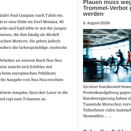
Plauen muss we
Trommel-Verbot 
werden
Maler Paul Gauguin nach Tahiti ein.
te er eine Hütte im Dorf Mataiea, 40
8. August 2026
ache und bald lebte er mit der jungen
mmen, die ihm häufig als Modell
nischen Motiven. Sie geben jedoch
ondern die farbenprächtige, exotische
 Arbeiten an seinem Buch Noa Noa
arin mischt sich Erlebtes mit
ch beim europäischen Publikum
sche Ausgabe von Noa Noa erschien
Zu einer bundesweit bew
Protestkundgebung gegen
rierte Ausgabe, lässt den Leser in die
Bundesregierung haben si
und regt zum Träumen an.
Tausende Menschen vers
Teilnehmer rufen lautstar
Neuwahlen.…
→