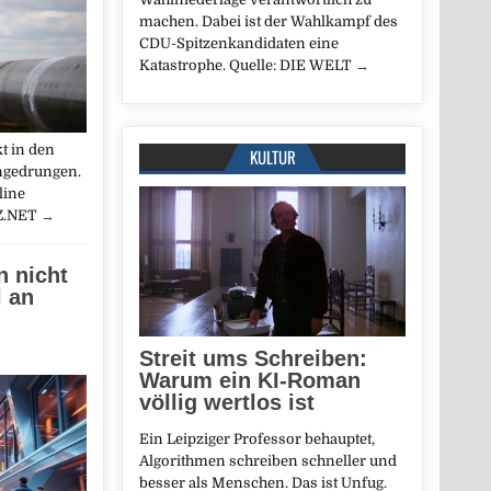
machen. Dabei ist der Wahlkampf des
CDU-Spitzenkandidaten eine
Katastrophe. Quelle: DIE WELT
→
t in den
KULTUR
ngedrungen.
line
AZ.NET
→
n nicht
l an
Streit ums Schreiben:
Warum ein KI-Roman
völlig wertlos ist
Ein Leipziger Professor behauptet,
Algorithmen schreiben schneller und
besser als Menschen. Das ist Unfug.