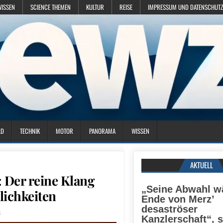
WISSEN
SCIENCE THEMEN
KULTUR
REISE
IMPRESSUM UND DATENSCHUTZ
LD
TECHNIK
MOTOR
PANORAMA
WISSEN
AKTUELL
 Der reine Klang
„Seine Abwahl w
lichkeiten
Ende von Merz’
desaströser
6
Kanzlerschaft“, 