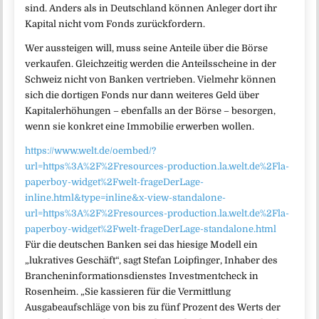
sind. Anders als in Deutschland können Anleger dort ihr
Kapital nicht vom Fonds zurückfordern.
Wer aussteigen will, muss seine Anteile über die Börse
verkaufen. Gleichzeitig werden die Anteilsscheine in der
Schweiz nicht von Banken vertrieben. Vielmehr können
sich die dortigen Fonds nur dann weiteres Geld über
Kapitalerhöhungen – ebenfalls an der Börse – besorgen,
wenn sie konkret eine Immobilie erwerben wollen.
https://www.welt.de/oembed/?
url=https%3A%2F%2Fresources-production.la.welt.de%2Fla-
paperboy-widget%2Fwelt-frageDerLage-
inline.html&type=inline&x-view-standalone-
url=https%3A%2F%2Fresources-production.la.welt.de%2Fla-
paperboy-widget%2Fwelt-frageDerLage-standalone.html
Für die deutschen Banken sei das hiesige Modell ein
„lukratives Geschäft“, sagt Stefan Loipfinger, Inhaber des
Brancheninformationsdienstes Investmentcheck in
Rosenheim. „Sie kassieren für die Vermittlung
Ausgabeaufschläge von bis zu fünf Prozent des Werts der