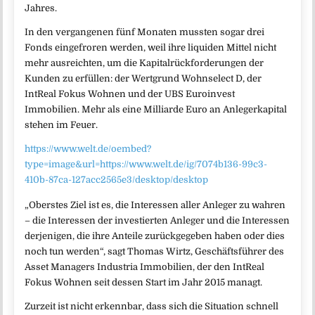
Jahres.
In den vergangenen fünf Monaten mussten sogar drei
Fonds eingefroren werden, weil ihre liquiden Mittel nicht
mehr ausreichten, um die Kapitalrückforderungen der
Kunden zu erfüllen: der Wertgrund Wohnselect D, der
IntReal Fokus Wohnen und der UBS Euroinvest
Immobilien. Mehr als eine Milliarde Euro an Anlegerkapital
stehen im Feuer.
https://www.welt.de/oembed?
type=image&url=https://www.welt.de/ig/7074b136-99c3-
410b-87ca-127acc2565e3/desktop/desktop
„Oberstes Ziel ist es, die Interessen aller Anleger zu wahren
– die Interessen der investierten Anleger und die Interessen
derjenigen, die ihre Anteile zurückgegeben haben oder dies
noch tun werden“, sagt Thomas Wirtz, Geschäftsführer des
Asset Managers Industria Immobilien, der den IntReal
Fokus Wohnen seit dessen Start im Jahr 2015 managt.
Zurzeit ist nicht erkennbar, dass sich die Situation schnell