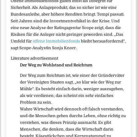
Offene Immobilienfonds galten einst als Inbegriff für
Sicherheit. Als Anlageprodukt, das so sicher ist wie eine
Bundesanleihe, aber höhere Renditen bringt. Tempi passati.
Seit Jahren sind die Investmentvehikel in der Krise. Und
eine neue Analyse der Ratingagentur Scope zeigt, dass die
Risiken für die Anleger nicht geringer geworden sind. „Das
Umfeld für
offene Immobilienfonds
bleibt herausfordernd“,
sagt Scope-Analystin Sonja Knorr.
Literature advertisement
Der Weg zu Wohlstand und Reichtum
Der Weg zum Reichtum ist, wie einer der Gründerväter
der Vereinigten Staaten sagt, „so klar wie der Weg zur
Mühle“. Es besteht einfach darin, weniger auszugeben,
als wir verdienen; das scheint ein sehr einfaches
Problem zu sein.
Wahre Wirtschaft wird dennoch oft falsch verstanden,
und die Menschen gehen durchs Leben, ohne richtig zu
verstehen, was dieses Prinzip ausmacht. Es gibt
Menschen, die denken, dass die Wirtschaft darin
besteht, Käsestückchen und Kerzenstummel zu