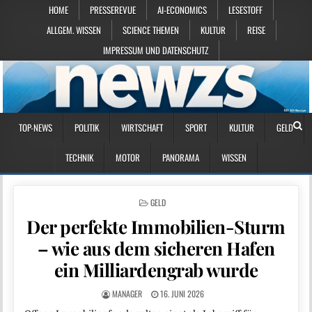
HOME
PRESSEREVUE
AI-ECONOMICS
LESESTOFF
ALLGEM. WISSEN
SCIENCE THEMEN
KULTUR
REISE
IMPRESSUM UND DATENSCHUTZ
TOP-NEWS
POLITIK
WIRTSCHAFT
SPORT
KULTUR
GELD
TECHNIK
MOTOR
PANORAMA
WISSEN
POSTED IN
GELD
Der perfekte Immobilien-Sturm
– wie aus dem sicheren Hafen
ein Milliardengrab wurde
MANAGER
16. JUNI 2026