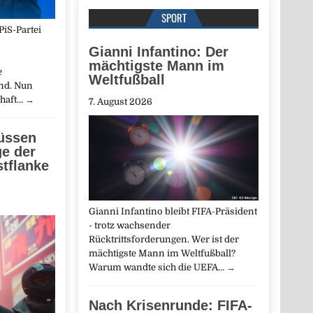
SPORT
PiS-Partei
Gianni Infantino: Der
mächtigste Mann im
e
Weltfußball
nd. Nun
chaft…
→
7. August 2026
üssen
e der
stflanke
Gianni Infantino bleibt FIFA-Präsident
- trotz wachsender
Rücktrittsforderungen. Wer ist der
mächtigste Mann im Weltfußball?
Warum wandte sich die UEFA…
→
Nach Krisenrunde: FIFA-