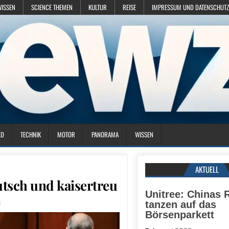
WISSEN
SCIENCE THEMEN
KULTUR
REISE
IMPRESSUM UND DATENSCHUTZ
LD
TECHNIK
MOTOR
PANORAMA
WISSEN
AKTUELL
tsch und kaisertreu
Unitree: Chinas 
6
tanzen auf das
Börsenparkett