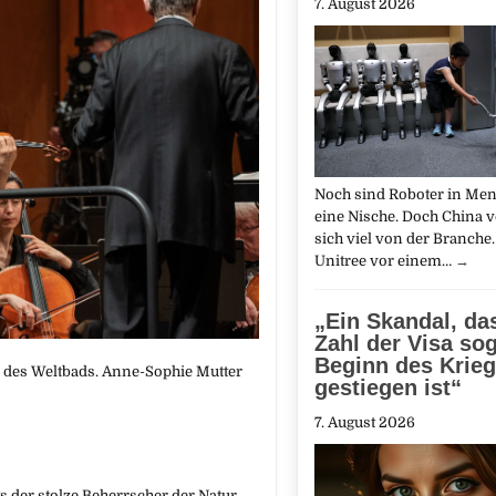
7. August 2026
Noch sind Roboter in Me
eine Nische. Doch China v
sich viel von der Branche. 
Unitree vor einem…
→
„Ein Skandal, da
Zahl der Visa sog
Beginn des Krie
e des Weltbads. Anne-Sophie Mutter
gestiegen ist“
7. August 2026
 der stolze Beherrscher der Natur,