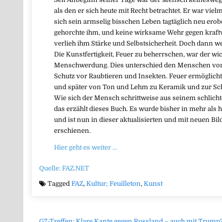
als den er sich heute mit Recht betrachtet. Er war vie
sich sein armselig bisschen Leben tagtäglich neu ero
gehorchte ihm, und keine wirksame Wehr gegen kraftv
verlieh ihm Stärke und Selbstsicherheit. Doch dann we
Die Kunstfertigkeit, Feuer zu beherrschen, war der wich
Menschwerdung. Dies unterschied den Menschen vom 
Schutz vor Raubtieren und Insekten. Feuer ermöglicht
und später von Ton und Lehm zu Keramik und zur Sc
Wie sich der Mensch schrittweise aus seinem schlic
das erzählt dieses Buch. Es wurde bisher in mehr al
und ist nun in dieser aktualisierten und mit neuen B
erschienen.
Hier geht es weiter …
Quelle: FAZ.NET
Tagged
FAZ
,
Kultur; Feuilleton
,
Kunst
← G7-Treffen: Klare Kante gegen Russland – auch mit Trump