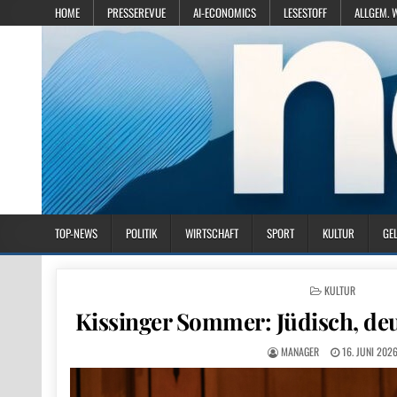
HOME
PRESSEREVUE
AI-ECONOMICS
LESESTOFF
ALLGEM. 
TOP-NEWS
POLITIK
WIRTSCHAFT
SPORT
KULTUR
GE
POSTED IN
KULTUR
Kissinger Sommer: Jüdisch, deu
MANAGER
16. JUNI 202