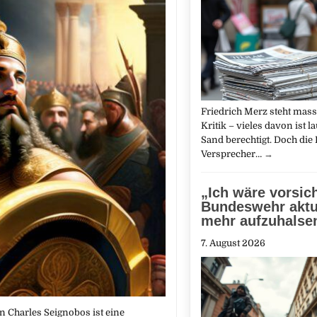
Friedrich Merz steht mass
Kritik – vieles davon ist l
Sand berechtigt. Doch die 
Versprecher…
→
„Ich wäre vorsich
Bundeswehr aktu
mehr aufzuhalse
7. August 2026
on Charles Seignobos ist eine