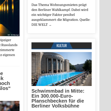
Das Thema Wohnungsmieten prägt
den Berliner Wahlkampf. Dabei wird
ein wichtiger Faktor penibel
ausgeklammert: die Migration. Quelle:
DIE WELT
→
ipziger
KULTUR
t Russlands
ezimmerte
nz eigenen
oe
ik
 noch
ßlos“
Schwimmbad in Mitte:
Ein 300.000-Euro-
Planschbecken für die
Berliner Volksbühne