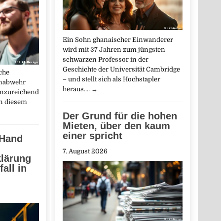
Ein Sohn ghanaischer Einwanderer
wird mit 37 Jahren zum jüngsten
schwarzen Professor in der
Geschichte der Universität Cambridge
che
– und stellt sich als Hochstapler
enabwehr
heraus.…
→
unzureichend
an diesem
Der Grund für die hohen
Mieten, über den kaum
einer spricht
 Hand
7. August 2026
klärung
all in