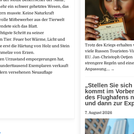
lmehr ein schwer gehetztes Wesen, das
bern musste. Keine Naturkraft
olle Mitbewerber aus der Tierwelt
ndete sich das Blatt.
tigste Schritt zu seiner
Tier. Feuer bot Wärme, Licht und
Trotz des Kriegs erhalten 
e erst die Härtung von Holz und Stein
viele Russen Touristen-Vis
hmelze von Erzen.
EU. Jan-Christoph Oetjen 
hten Urzustand emporgerungen hat,
strengere Regeln und eine
s hunderttausend Exemplaren verkauft
Anpassung.…
→
ildern versehenen Neuauflage
„Stellen Sie sich 
kommt im Vorber
des Flughafens n
und dann zur Exp
7. August 2026
?