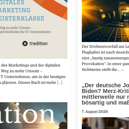
Der Drohnenvorfall am Le
Flughafen ist nach Ansich
eine „hastig zusammeng
Provokation“. In einer ga
t des Marketings und der digitalen
Sichtweise stellt die…
→
Der Weg zu mehr Umsatz –
 IT-Unternehmen, um in der heutigen
u glänzen. Dieses Buch ist mehr
[...]
„Der deutsche J
Biden? Merz-Krit
mittlerweile nur
bösartig und ma
7. August 2026