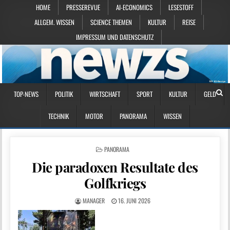
HOME
PRESSEREVUE
AI-ECONOMICS
LESESTOFF
ALLGEM. WISSEN
SCIENCE THEMEN
KULTUR
REISE
IMPRESSUM UND DATENSCHUTZ
TOP-NEWS
POLITIK
WIRTSCHAFT
SPORT
KULTUR
GELD
TECHNIK
MOTOR
PANORAMA
WISSEN
POSTED IN
PANORAMA
Die paradoxen Resultate des
Golfkriegs
MANAGER
16. JUNI 2026