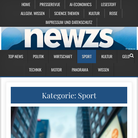
HOME
PRESSEREVUE
AI-ECONOMICS
LESESTOFF
ALLGEM. WISSEN
SCIENCE THEMEN
KULTUR
REISE
IMPRESSUM UND DATENSCHUTZ
TOP-NEWS
POLITIK
WIRTSCHAFT
SPORT
KULTUR
GELD
TECHNIK
MOTOR
PANORAMA
WISSEN
Kategorie:
Sport