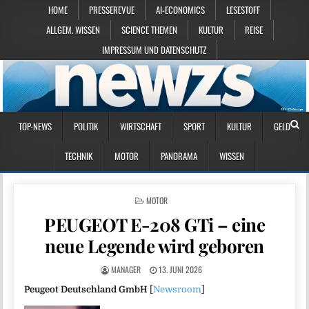
HOME
PRESSEREVUE
AI-ECONOMICS
LESESTOFF
ALLGEM. WISSEN
SCIENCE THEMEN
KULTUR
REISE
IMPRESSUM UND DATENSCHUTZ
TOP-NEWS
POLITIK
WIRTSCHAFT
SPORT
KULTUR
GELD
TECHNIK
MOTOR
PANORAMA
WISSEN
POSTED IN
MOTOR
PEUGEOT E-208 GTi – eine
neue Legende wird geboren
MANAGER
13. JUNI 2026
Peugeot Deutschland GmbH
[
Newsroom
]