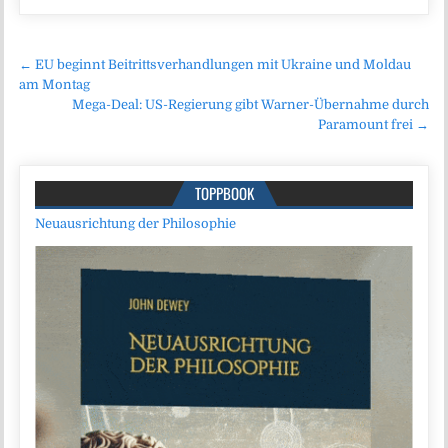
Beitragsnavigation
← EU beginnt Beitrittsverhandlungen mit Ukraine und Moldau
am Montag
Mega-Deal: US-Regierung gibt Warner-Übernahme durch
Paramount frei →
TOPPBOOK
Neuausrichtung der Philosophie