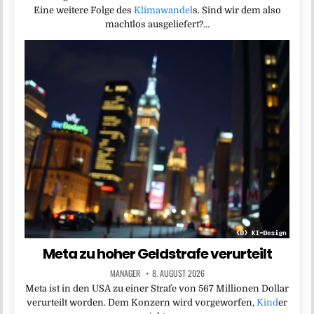
Eine weitere Folge des
Klimawandel
s. Sind wir dem also
machtlos ausgeliefert?…
Meta zu hoher Geldstrafe verurteilt
MANAGER
8. AUGUST 2026
Meta ist in den USA zu einer Strafe von 567 Millionen Dollar
verurteilt worden. Dem Konzern wird vorgeworfen,
Kind
er