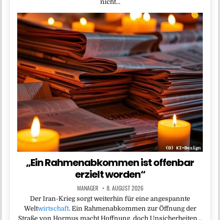
nicht…
„Ein Rahmenabkommen ist offenbar
erzielt worden“
MANAGER
8. AUGUST 2026
Der Iran-Krieg sorgt weiterhin für eine angespannte
Welt
wirtschaft
. Ein Rahmenabkommen zur Öffnung der
Straße von Hormus macht Hoffnung, doch Unsicherheiten…