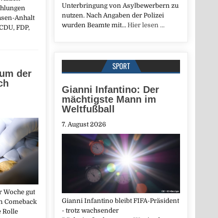
Unterbringung von Asylbewerbern zu
ehlungen
nutzen. Nach Angaben der Polizei
hsen-Anhalt
wurden Beamte mit…
Hier lesen …
 CDU, FDP,
SPORT
rum der
ch
Gianni Infantino: Der
mächtigste Mann im
Weltfußball
7. August 2026
er Woche gut
Gianni Infantino bleibt FIFA-Präsident
Ein Comeback
- trotz wachsender
 Rolle