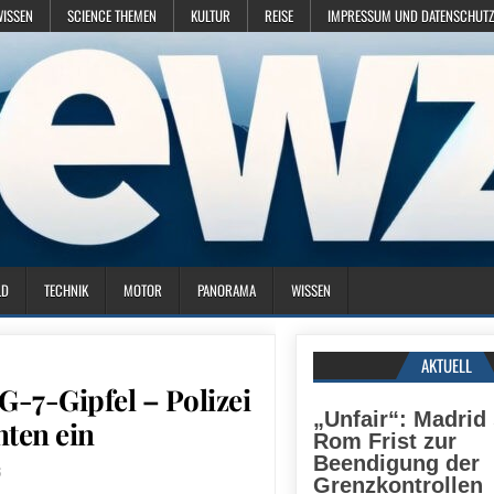
WISSEN
SCIENCE THEMEN
KULTUR
REISE
IMPRESSUM UND DATENSCHUTZ
LD
TECHNIK
MOTOR
PANORAMA
WISSEN
AKTUELL
 G-7-Gipfel – Polizei
„Unfair“: Madrid 
ten ein
Rom Frist zur
Beendigung der
6
Grenzkontrollen