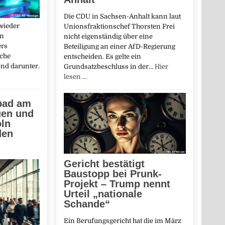
Die CDU in Sachsen-Anhalt kann laut
wieder
Unionsfraktionschef Thorsten Frei
en
nicht eigenständig über eine
ers
Beteiligung an einer AfD-Regierung
sche
entscheiden. Es gelte ein
nd darunter.
Grundsatzbeschluss in der…
Hier
lesen …
ipad am
uen und
oln
den
Gericht bestätigt
Baustopp bei Prunk-
Projekt – Trump nennt
Urteil „nationale
Schande“
Ein Berufungsgericht hat die im März