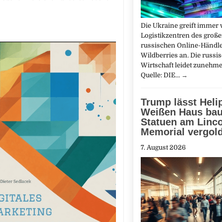
Die Ukraine greift immer 
Logistikzentren des groß
russischen Online-Händl
Wildberries an. Die russi
Wirtschaft leidet zunehme
Quelle: DIE…
→
Trump lässt Hel
Weißen Haus ba
Statuen am Linc
Memorial vergol
7. August 2026