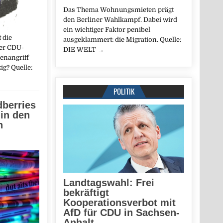
Das Thema Wohnungsmieten prägt
den Berliner Wahlkampf. Dabei wird
ein wichtiger Faktor penibel
 die
ausgeklammert: die Migration. Quelle:
er CDU-
DIE WELT
→
enangriff
ig? Quelle:
POLITIK
dberries
 in den
n
Landtagswahl: Frei
bekräftigt
Kooperationsverbot mit
AfD für CDU in Sachsen-
Anhalt