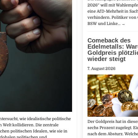
2026“ will mit Wahlempf
eine AfD-Mehrheit in Sac
verhindern. Politiker von
BSW und Linke…
→
Comeback des
Edelmetalls: Wa
Goldpreis plötzli
wieder steigt
7. August 2026
ersucht, wie idealistische politische
Der Goldpreis hat in dies
Welt kollidieren. Die zentrale
sechs Prozent zugelegt. 
en politischen Idealen, wie sie in
nach dem Absturz. Welche
globalen politischen und