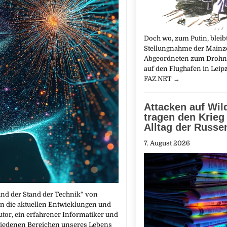
Doch wo, zum Putin, bleibt
Stellungnahme der Mainz
Abgeordneten zum Drohn
auf den Flughafen in Leipz
FAZ.NET
→
Attacken auf Wil
tragen den Krieg
Alltag der Russe
7. August 2026
und der Stand der Technik“ von
in die aktuellen Entwicklungen und
utor, ein erfahrener Informatiker und
schiedenen Bereichen unseres Lebens