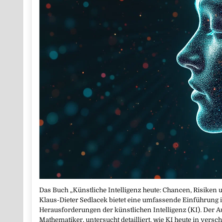
Das Buch „Künstliche Intelligenz heute: Chancen, Risiken 
Klaus-Dieter Sedlacek bietet eine umfassende Einführung 
Herausforderungen der künstlichen Intelligenz (KI). Der A
Mathematiker, untersucht detailliert, wie KI heute in ver