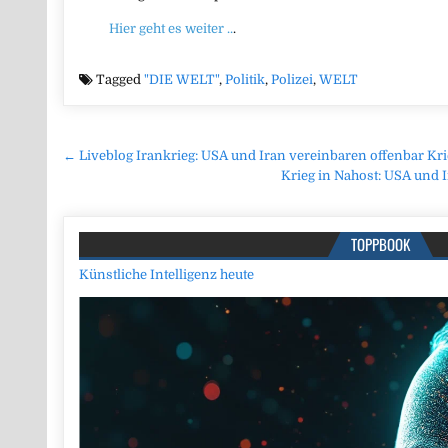
Hier geht es weiter ..
.
Tagged
"DIE WELT"
,
Politik
,
Polizei
,
WELT
Beitragsnavigation
← Liveblog Irankrieg: USA und Iran vereinbaren offenbar Kr
Krieg in Nahost: USA un
TOPPBOOK
Künstliche Intelligenz heute