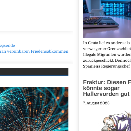
In Ceuta lief es anders als
iegsende
verweigerter Grenzschlie
d Iran vereinbaren Friedensabkommen →
Illegale Migranten wurde
zurückgeschickt. Dennoch
Spaniens Regierungschef
Fraktur: Diesen F
könnte sogar
Hallervorden gut
7. August 2026