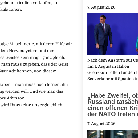
gehend friedlich verlaufen, im
7. August 2026
skalationen.
ige Maschinerie, mit deren Hilfe wir
n, dem Nervensystem und den
es Geistes sein mag – ganz gleich,
Nach dem Ansturm auf Ceu
 – man muss zugeben, dass der Geist
am 1. August in Italien
e Zustände kennen, von diesem
Grenzkontrollen für den L
Seeverkehr mit Spanien 
u haben – man muss auch lernen, ihn
hig werden will. Und wie man das
„Habe Zweifel, o
tors Atkinson.
Russland tatsäch
 wird Ihnen eine unvergleichlich
einen offenen Kr
der NATO treten
7. August 2026