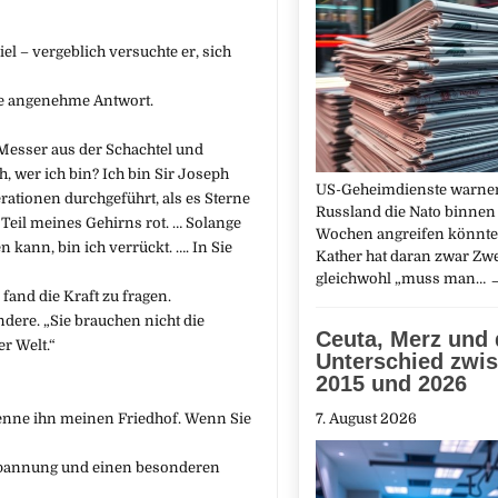
el – vergeblich versuchte er, sich
die angenehme Antwort.
 Messer aus der Schachtel und
h, wer ich bin? Ich bin Sir Joseph
US-Geheimdienste warnen
rationen durchgeführt, als es Sterne
Russland die Nato binnen
Teil meines Gehirns rot. … Solange
Wochen angreifen könnte
n kann, bin ich verrückt. …. In Sie
Kather hat daran zwar Zwe
gleichwohl „muss man…
and die Kraft zu fragen.
ndere. „Sie brauchen nicht die
Ceuta, Merz und 
er Welt.“
Unterschied zwi
2015 und 2026
 nenne ihn meinen Friedhof. Wenn Sie
7. August 2026
 Spannung und einen besonderen