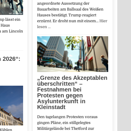
angeordnete Aussetzung der
Bauarbeiten am Ballsaal des Weißen
Hauses bestätigt. Trump reagiert
p lässt ein
erzürnt. Er droht nun mit einem…
Hier
 Haus
lesen …
n am Lincoln
 2026“:
„Grenze des Akzeptablen
überschritten“ –
Festnahmen bei
Protesten gegen
Asylunterkunft in
Kleinstadt
Den tagelangen Protesten voraus
gingen Pläne, ein stillgelegtes
Militärgelände bei Thetford zur
Wählen