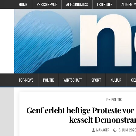
HOME
PRESSEREVUE
AI-ECONOMICS
LESESTOFF
ALLGEM. 
TOP-NEWS
POLITIK
WIRTSCHAFT
SPORT
KULTUR
GE
POSTED IN
POLITIK
Genf erlebt heftige Proteste vor
kesselt Demonstran
MANAGER
15. JUNI 202