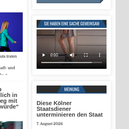
SIE HABEN EINE SACHE GEMEINSAM
ta traten
uft- und
in…
→
MEINUNG
b
lich in
ieg mit
Diese Kölner
 würde“
Staatsdiener
unterminieren den Staat
7. August 2026