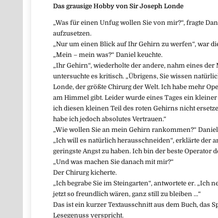
Das grausige Hobby von Sir Joseph Londe
„Was für einen Unfug wollen Sie von mir?“, fragte Dani
aufzusetzen.
„Nur um einen Blick auf Ihr Gehirn zu werfen“, war 
„Mein – mein was?“ Daniel keuchte.
„Ihr Gehirn“, wiederholte der andere, nahm eines der
untersuchte es kritisch. „Übrigens, Sie wissen natürlic
Londe, der größte Chirurg der Welt. Ich habe mehr Ope
am Himmel gibt. Leider wurde eines Tages ein kleiner 
ich diesen kleinen Teil des roten Gehirns nicht ersetze
habe ich jedoch absolutes Vertrauen.“
„Wie wollen Sie an mein Gehirn rankommen?“ Daniel f
„Ich will es natürlich herausschneiden“, erklärte der a
geringste Angst zu haben. Ich bin der beste Operator d
„Und was machen Sie danach mit mir?“
Der Chirurg kicherte.
„Ich begrabe Sie im Steingarten“, antwortete er. „Ich
jetzt so freundlich wären, ganz still zu bleiben …“
Das ist ein kurzer Textausschnitt aus dem Buch, das
Lesegenuss verspricht.