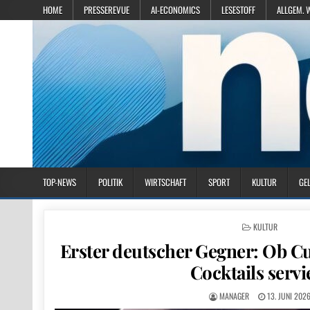
HOME
PRESSEREVUE
AI-ECONOMICS
LESESTOFF
ALLGEM. 
TOP-NEWS
POLITIK
WIRTSCHAFT
SPORT
KULTUR
GE
POSTED IN
KULTUR
Erster deutscher Gegner: Ob Cu
Cocktails servi
MANAGER
13. JUNI 202