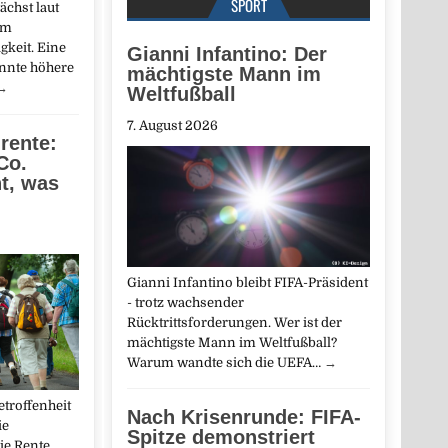
SPORT
chst laut
um
gkeit. Eine
Gianni Infantino: Der
nnte höhere
mächtigste Mann im
→
Weltfußball
7. August 2026
rente:
Co.
t, was
Gianni Infantino bleibt FIFA-Präsident
- trotz wachsender
Rücktrittsforderungen. Wer ist der
mächtigste Mann im Weltfußball?
Warum wandte sich die UEFA…
→
etroffenheit
Nach Krisenrunde: FIFA-
ie
Spitze demonstriert
ie Rente