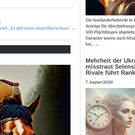
Die Ausländerbehörde in 
u
Anträge für Abschiebung
riel: „Es gibt einen Angstüberschuss“ →
500 Flüchtlingen abgelehn
Darunter waren auch Straft
bei…
→
Mehrheit der Ukr
misstraut Selens
Rivale führt Ran
7. August 2026