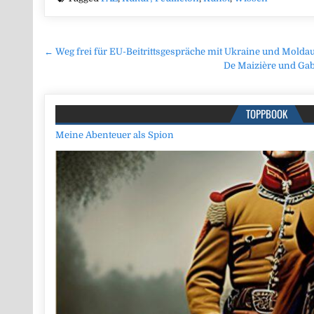
Beitragsnavigation
← Weg frei für EU-Beitrittsgespräche mit Ukraine und Molda
De Maizière und Gab
TOPPBOOK
Meine Abenteuer als Spion