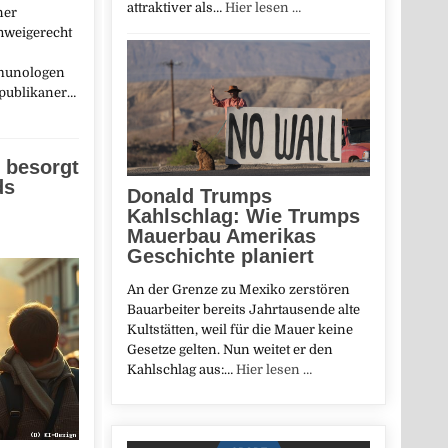
attraktiver als…
Hier lesen …
ner
hweigerecht
munologen
epublikaner…
 besorgt
ds
Donald Trumps
Kahlschlag: Wie Trumps
Mauerbau Amerikas
Geschichte planiert
An der Grenze zu Mexiko zerstören
Bauarbeiter bereits Jahrtausende alte
Kultstätten, weil für die Mauer keine
Gesetze gelten. Nun weitet er den
Kahlschlag aus:…
Hier lesen …