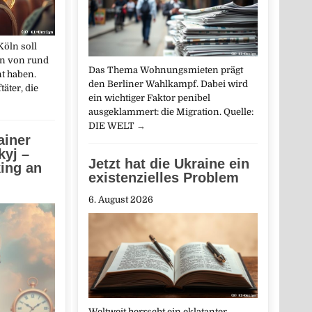
Köln soll
en von rund
Das Thema Wohnungsmieten prägt
t haben.
den Berliner Wahlkampf. Dabei wird
äter, die
ein wichtiger Faktor penibel
ausgeklammert: die Migration. Quelle:
DIE WELT
→
ainer
kyj –
Jetzt hat die Ukraine ein
king an
existenzielles Problem
6. August 2026
Weltweit herrscht ein eklatanter