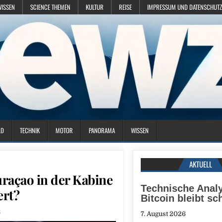
WISSEN
SCIENCE THEMEN
KULTUR
REISE
IMPRESSUM UND DATENSCHUTZ
LD
TECHNIK
MOTOR
PANORAMA
WISSEN
AKTUELL
raçao in der Kabine
Technische Anal
ert?
Bitcoin bleibt s
6
7. August 2026