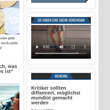
SIE HABEN EINE SACHE GEMEINSAM
coins geht
t noch nicht
uf
ich, was
s ist“
MEINUNG
Kritiker sollten
diffamiert, möglichst
mundtot gemacht
werden