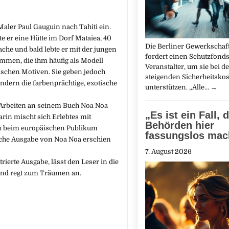
Maler Paul Gauguin nach Tahiti ein.
te er eine Hütte im Dorf Mataiea, 40
Die Berliner Gewerkschaft
ache und bald lebte er mit der jungen
fordert einen Schutzfonds
mmen, die ihm häufig als Modell
Veranstalter, um sie bei d
nischen Motiven. Sie geben jedoch
steigenden Sicherheitskos
ondern die farbenprächtige, exotische
unterstützen. „Alle…
→
 Arbeiten an seinem Buch Noa Noa
„Es ist ein Fall, 
arin mischt sich Erlebtes mit
Behörden hier
ch beim europäischen Publikum
fassungslos mac
sche Ausgabe von Noa Noa erschien
7. August 2026
rierte Ausgabe, lässt den Leser in die
und regt zum Träumen an.