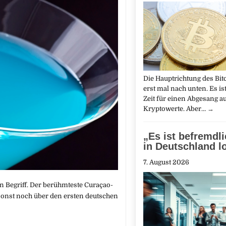
Die Haupt­richtung des Bit
erst mal nach unten. Es is
Zeit für einen Abgesang a
Kryptowerte. Aber…
→
„Es ist befremdl
in Deutschland lo
7. August 2026
n Begriff. Der berühmteste Curaçao-
onst noch über den ersten deutschen