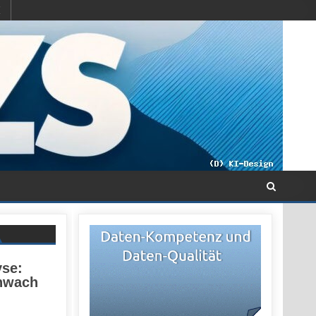
yse:
chwach