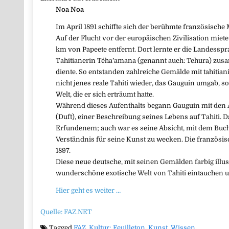
Noa Noa
Im April 1891 schiffte sich der berühmte französische 
Auf der Flucht vor der europäischen Zivilisation miete
km von Papeete entfernt. Dort lernte er die Landesspr
Tahitianerin Téha’amana (genannt auch: Tehura) zusa
diente. So entstanden zahlreiche Gemälde mit tahitia
nicht jenes reale Tahiti wieder, das Gauguin umgab, s
Welt, die er sich erträumt hatte.
Während dieses Aufenthalts begann Gauguin mit den
(Duft), einer Beschreibung seines Lebens auf Tahiti. D
Erfundenem; auch war es seine Absicht, mit dem Bu
Verständnis für seine Kunst zu wecken. Die französi
1897.
Diese neue deutsche, mit seinen Gemälden farbig illust
wunderschöne exotische Welt von Tahiti eintauchen 
Hier geht es weiter …
Quelle: FAZ.NET
Tagged
FAZ
,
Kultur; Feuilleton
,
Kunst
,
Wissen