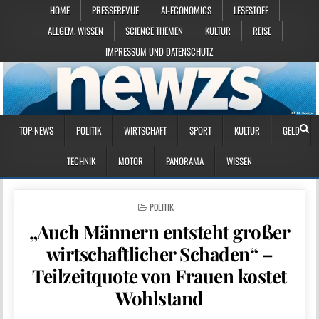
HOME
PRESSEREVUE
AI-ECONOMICS
LESESTOFF
ALLGEM. WISSEN
SCIENCE THEMEN
KULTUR
REISE
IMPRESSUM UND DATENSCHUTZ
TOP-NEWS
POLITIK
WIRTSCHAFT
SPORT
KULTUR
GELD
TECHNIK
MOTOR
PANORAMA
WISSEN
POSTED IN
POLITIK
„Auch Männern entsteht großer
wirtschaftlicher Schaden“ –
Teilzeitquote von Frauen kostet
Wohlstand