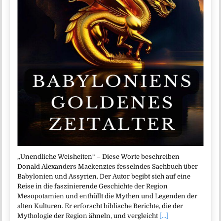
„Unendliche Weisheiten“ – Diese Worte beschreiben
Donald Alexanders Mackenzies fesselndes Sachbuch über
Babylonien und Assyrien. Der Autor begibt sich auf eine
Reise in die faszinierende Geschichte der Region
Mesopotamien und enthüllt die Mythen und Legenden der
alten Kulturen. Er erforscht biblische Berichte, die der
Mythologie der Region ähneln, und vergleicht
[...]