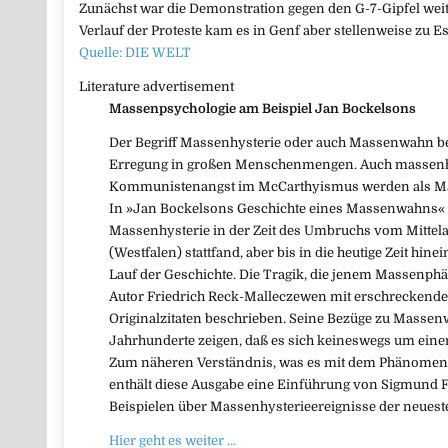
Zunächst war die Demonstration gegen den G-7-Gipfel weit
Verlauf der Proteste kam es in Genf aber stellenweise zu E
Quelle: DIE WELT
Literature advertisement
Massenpsychologie am Beispiel Jan Bockelsons
Der Begriff Massenhysterie oder auch Massenwahn be
Erregung in großen Menschenmengen. Auch massenhaf
Kommunistenangst im McCarthyismus werden als Mas
In »Jan Bockelsons Geschichte eines Massenwahns« 
Massenhysterie in der Zeit des Umbruchs vom Mittelal
(Westfalen) stattfand, aber bis in die heutige Zeit hin
Lauf der Geschichte. Die Tragik, die jenem Massenphä
Autor Friedrich Reck-Malleczewen mit erschreckender
Originalzitaten beschrieben. Seine Bezüge zu Massen
Jahrhunderte zeigen, daß es sich keineswegs um einen
Zum näheren Verständnis, was es mit dem Phänomen 
enthält diese Ausgabe eine Einführung von Sigmund 
Beispielen über Massenhysterieereignisse der neueste
Hier geht es weiter …