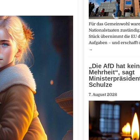
Für das Gemeinwohl ware
Nationalstaaten zuständig.
Stück übernimmt die EU d
Aufgaben – und erschafft
→
„Die AfD hat kei
Mehrheit“, sagt
Ministerpräsiden
Schulze
7. August 2026