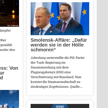
kämpfer
Smolensk-Affäre: „Dafür
ther
werden sie in der Hölle
rgewählt
schmoren“
anzler den
Jahrelang unterstellte die PiS-Partei
der Tusk-Regierung im
ess: Von
Zusammenhang mit dem
ur
Flugzeugabsturz 2010 eine
nd
Verschwörung mit Russland. Nun
kommt die Staatsanwaltschaft zu
eindeutigen Ergebnissen. Quelle:…
SPORT