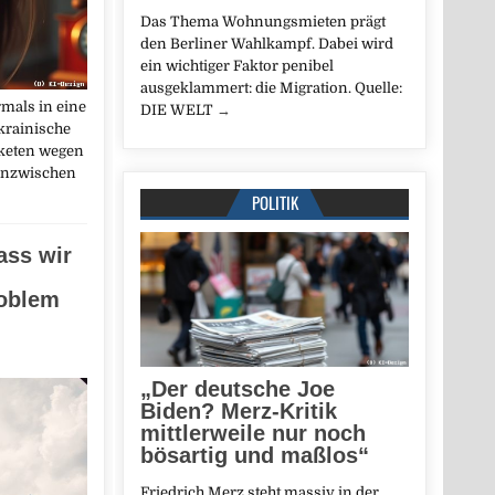
Das Thema Wohnungsmieten prägt
den Berliner Wahlkampf. Dabei wird
ein wichtiger Faktor penibel
ausgeklammert: die Migration. Quelle:
rmals in eine
DIE WELT
→
krainische
aketen wegen
 inzwischen
POLITIK
ass wir
oblem
„Der deutsche Joe
Biden? Merz-Kritik
mittlerweile nur noch
bösartig und maßlos“
Friedrich Merz steht massiv in der