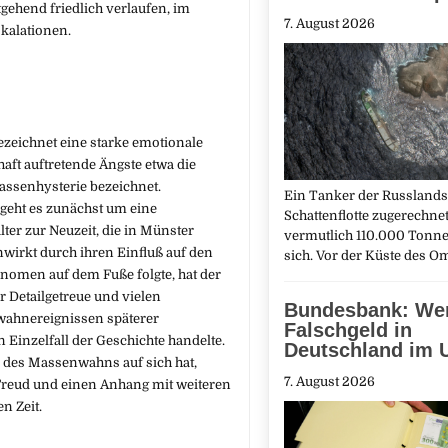
gehend friedlich verlaufen, im
7. August 2026
skalationen.
zeichnet eine starke emotionale
t auftretende Ängste etwa die
senhysterie bezeichnet.
Ein Tanker der Russlands
geht es zunächst um eine
Schattenflotte zugerechnet 
ter zur Neuzeit, die in Münster
vermutlich 110.000 Tonne
einwirkt durch ihren Einfluß auf den
sich. Vor der Küste des O
nomen auf dem Fuße folgte, hat der
 Detailgetreue und vielen
Bundesbank: We
wahnereignissen späterer
Falschgeld in
 Einzelfall der Geschichte handelte.
Deutschland im 
des Massenwahns auf sich hat,
7. August 2026
Freud und einen Anhang mit weiteren
n Zeit.