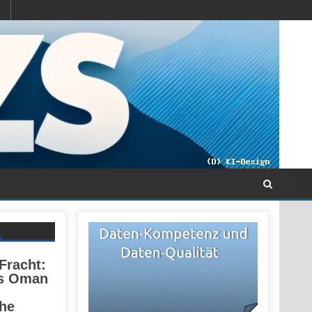
 Fracht:
es Oman
he