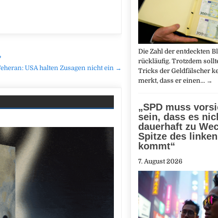
Die Zahl der entdeckten Bl
?
rückläufig. Trotzdem soll
eheran: USA halten Zusagen nicht ein →
Tricks der Geldfälscher 
merkt, dass er einen…
→
„SPD muss vorsi
sein, dass es nic
dauerhaft zu Wec
Spitze des linke
kommt“
7. August 2026