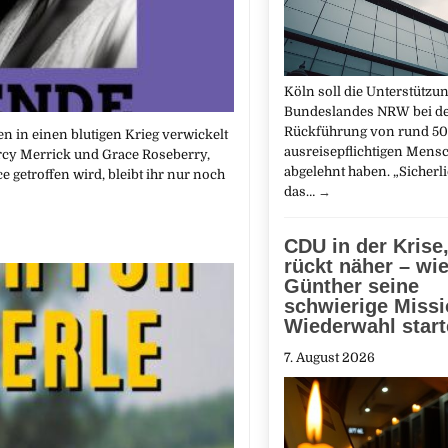
Köln soll die Unterstützu
Bundeslandes NRW bei d
Rückführung von rund 5
n in einen blutigen Krieg verwickelt
ausreisepflichtigen Mens
ercy Merrick und Grace Roseberry,
abgelehnt haben. „Sicherl
e getroffen wird, bleibt ihr nur noch
das…
→
CDU in der Krise
rückt näher – wi
Günther seine
schwierige Miss
Wiederwahl start
7. August 2026