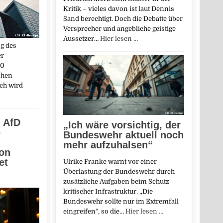
Kritik – vieles davon ist laut Dennis
Sand berechtigt. Doch die Debatte über
Versprecher und angebliche geistige
Aussetzer…
Hier lesen …
ng des
er
00
chen
ich wird
, AfD
„Ich wäre vorsichtig, der
e
Bundeswehr aktuell noch
mehr aufzuhalsen“
ion
et
Ulrike Franke warnt vor einer
Überlastung der Bundeswehr durch
zusätzliche Aufgaben beim Schutz
kritischer Infrastruktur. „Die
Bundeswehr sollte nur im Extremfall
eingreifen“, so die…
Hier lesen …