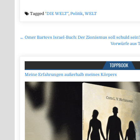
Tagged
"DIE WELT"
,
Politik
,
WELT
Beitragsnavigation
← Omer Bartovs Israel-Buch: Der Zionismus soll schuld sein
Vorwürfe aus T
TOPPBOOK
Meine Erfahrungen außerhalb meines Körpers