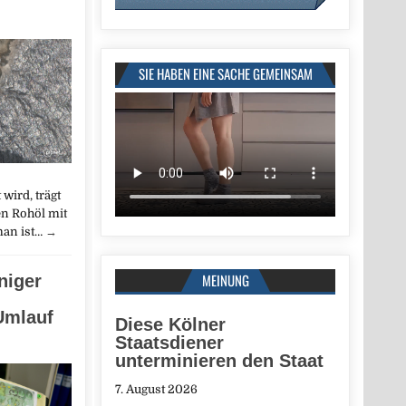
SIE HABEN EINE SACHE GEMEINSAM
wird, trägt
n Rohöl mit
man ist…
→
MEINUNG
niger
Umlauf
Diese Kölner
Staatsdiener
unterminieren den Staat
7. August 2026