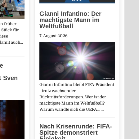
Gianni Infantino: Der
mächtigste Mann im
n früher
Weltfußball
 Stück für
7. August 2026
iese
 damit auch…
ne
t Sven
Gianni Infantino bleibt FIFA-Präsident
- trotz wachsender
Rücktrittsforderungen. Wer ist der
mächtigste Mann im Weltfußball?
Warum wandte sich die UEFA…
→
Nach Krisenrunde: FIFA-
Spitze demonstriert
Einigkeit