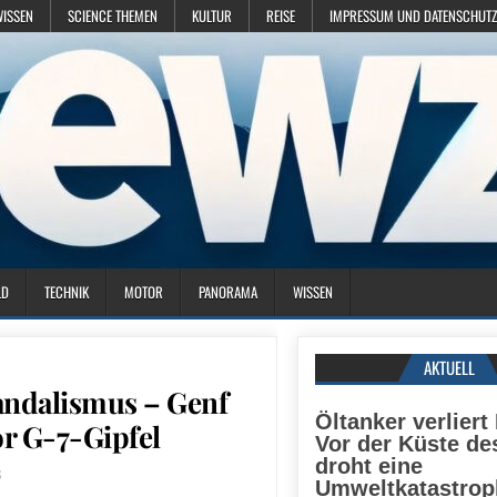
WISSEN
SCIENCE THEMEN
KULTUR
REISE
IMPRESSUM UND DATENSCHUTZ
LD
TECHNIK
MOTOR
PANORAMA
WISSEN
AKTUELL
andalismus – Genf
Öltanker verliert
or G-7-Gipfel
Vor der Küste d
droht eine
6
Umweltkatastrop