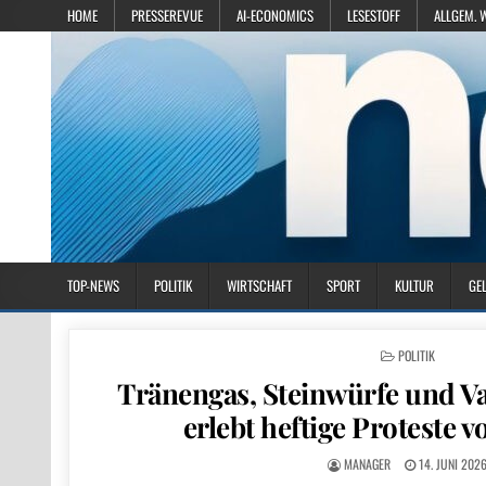
HOME
PRESSEREVUE
AI-ECONOMICS
LESESTOFF
ALLGEM. 
TOP-NEWS
POLITIK
WIRTSCHAFT
SPORT
KULTUR
GE
POSTED IN
POLITIK
Tränengas, Steinwürfe und V
erlebt heftige Proteste v
MANAGER
14. JUNI 202