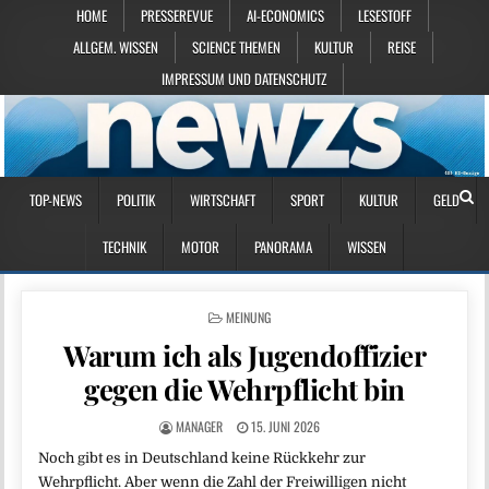
HOME
PRESSEREVUE
AI-ECONOMICS
LESESTOFF
ALLGEM. WISSEN
SCIENCE THEMEN
KULTUR
REISE
IMPRESSUM UND DATENSCHUTZ
TOP-NEWS
POLITIK
WIRTSCHAFT
SPORT
KULTUR
GELD
TECHNIK
MOTOR
PANORAMA
WISSEN
POSTED IN
MEINUNG
Warum ich als Jugendoffizier
gegen die Wehrpflicht bin
MANAGER
15. JUNI 2026
Noch gibt es in Deutschland keine Rückkehr zur
Wehrpflicht. Aber wenn die Zahl der Freiwilligen nicht