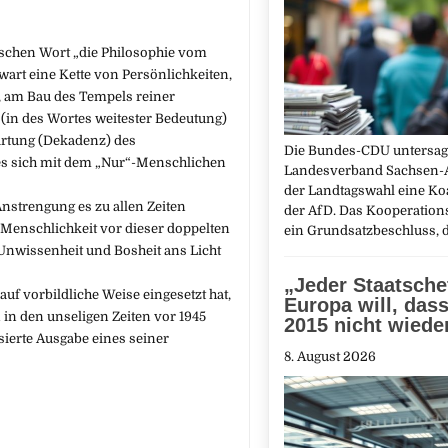
lischen Wort „die Philosophie vom
nwart eine Kette von Persönlichkeiten,
, am Bau des Tempels reiner
(in des Wortes weitester Bedeutung)
artung (Dekadenz) des
Die Bundes-CDU untersag
es sich mit dem „Nur“-Menschlichen
Landesverband Sachsen-A
der Landtagswahl eine Koa
Anstrengung es zu allen Zeiten
der AfD. Das Kooperation
 Menschlichkeit vor dieser doppelten
ein Grundsatzbeschluss, 
 Unwissenheit und Bosheit ans Licht
„Jeder Staatsche
uf vorbildliche Weise eingesetzt hat,
Europa will, dass
 in den unseligen Zeiten vor 1945
2015 nicht wiede
sierte Ausgabe eines seiner
8. August 2026