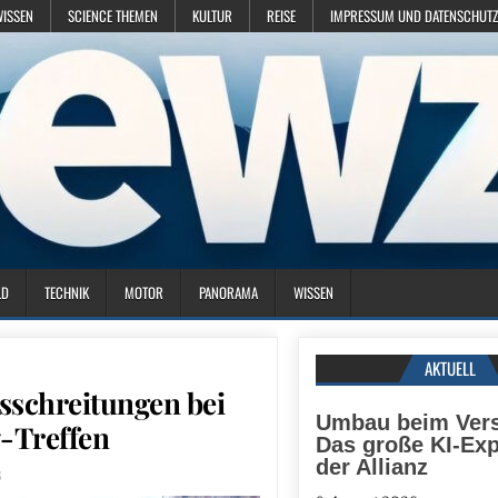
WISSEN
SCIENCE THEMEN
KULTUR
REISE
IMPRESSUM UND DATENSCHUTZ
LD
TECHNIK
MOTOR
PANORAMA
WISSEN
AKTUELL
sschreitungen bei
Umbau beim Vers
7-Treffen
Das große KI-Ex
der Allianz
6