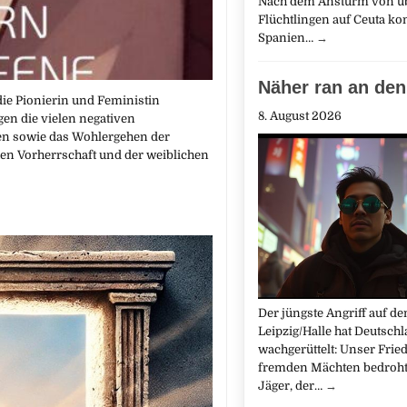
Nach dem Ansturm von ü
Flüchtlingen auf Ceuta kon
Spanien…
→
Näher ran an den
die Pionierin und Feministin
8. August 2026
en die vielen negativen
en sowie das Wohlergehen der
en Vorherrschaft und der weiblichen
Der jüngste Angriff auf d
Leipzig/Halle hat Deutsch
wachgerüttelt: Unser Fried
fremden Mächten bedroht
Jäger, der…
→