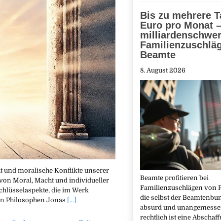
Bis zu mehrere 
Euro pro Monat –
milliardenschwe
Familienzuschläg
Beamte
8. August 2026
ht und moralische Konflikte unserer
Beamte profitieren bei
 von Moral, Macht und individueller
Familienzuschlägen von Pr
Schlüsselaspekte, die im Werk
die selbst der Beamtenbun
den Philosophen Jonas
[...]
absurd und unangemessen
rechtlich ist eine Abscha