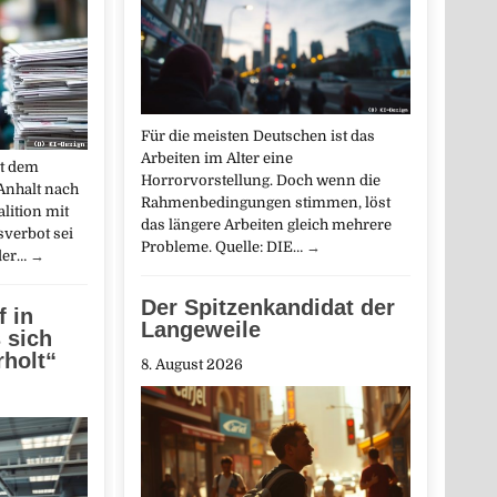
Für die meisten Deutschen ist das
Arbeiten im Alter eine
t dem
Horrorvorstellung. Doch wenn die
nhalt nach
Rahmenbedingungen stimmen, löst
lition mit
das längere Arbeiten gleich mehrere
sverbot sei
Probleme. Quelle: DIE…
→
der…
→
Der Spitzenkandidat der
f in
Langeweile
 sich
rholt“
8. August 2026