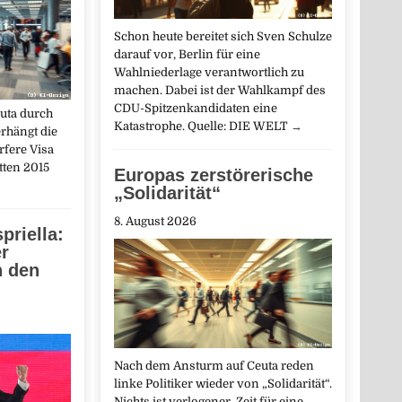
Schon heute bereitet sich Sven Schulze
darauf vor, Berlin für eine
Wahlniederlage verantwortlich zu
machen. Dabei ist der Wahlkampf des
CDU-Spitzenkandidaten eine
uta durch
Katastrophe. Quelle: DIE WELT
→
rhängt die
rfere Visa
tten 2015
Europas zerstörerische
„Solidarität“
8. August 2026
priella:
r
n den
Nach dem Ansturm auf Ceuta reden
linke Politiker wieder von „Solidarität“.
Nichts ist verlogener. Zeit für eine