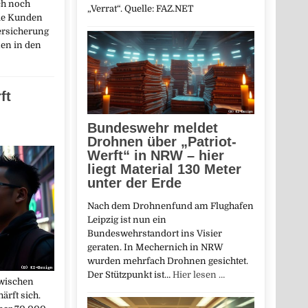
ch noch
„Verrat“. Quelle: FAZ.NET
de Kunden
ersicherung
nen in den
ft
Bundeswehr meldet
Drohnen über „Patriot-
Werft“ in NRW – hier
liegt Material 130 Meter
unter der Erde
Nach dem Drohnenfund am Flughafen
Leipzig ist nun ein
Bundeswehrstandort ins Visier
geraten. In Mechernich in NRW
wurden mehrfach Drohnen gesichtet.
Der Stützpunkt ist…
Hier lesen …
zwischen
ärft sich.