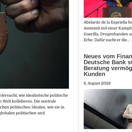
Abelardo de la Espriella b
Amtszeit mit einer Kampf
Guerilla, Drogenbanden u
Erbe. Dafür sucht er die…
Neues vom Finan
Deutsche Bank st
Beratung vermög
Kunden
8. August 2026
ersucht, wie idealistische politische
Welt kollidieren. Die zentrale
en politischen Idealen, wie sie in
globalen politischen und