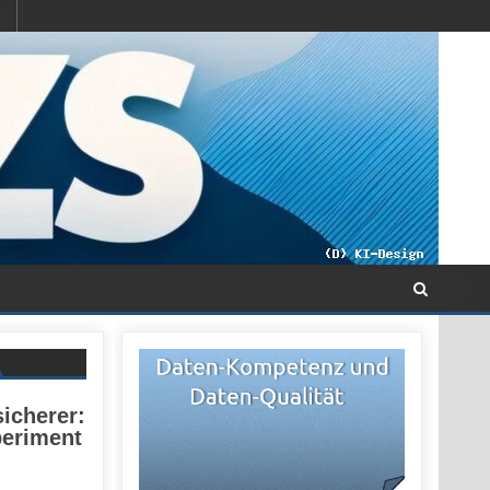
icherer:
periment