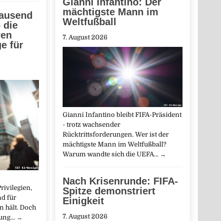
Gianni Infantino: Der
mächtigste Mann im
Tausend
Weltfußball
 die
ren
7. August 2026
e für
Gianni Infantino bleibt FIFA-Präsident
- trotz wachsender
Rücktrittsforderungen. Wer ist der
mächtigste Mann im Weltfußball?
Warum wandte sich die UEFA…
→
Nach Krisenrunde: FIFA-
ivilegien,
Spitze demonstriert
d für
Einigkeit
 hält. Doch
7. August 2026
ffung…
→