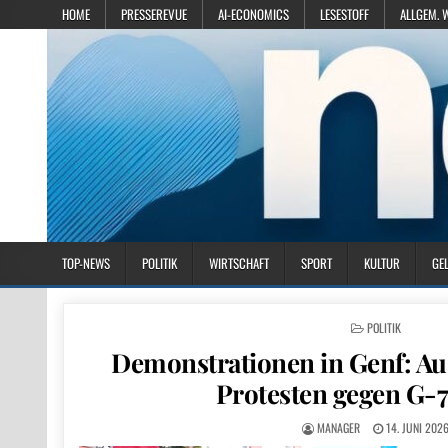
HOME
PRESSEREVUE
AI-ECONOMICS
LESESTOFF
ALLGEM. 
TOP-NEWS
POLITIK
WIRTSCHAFT
SPORT
KULTUR
GE
POSTED IN
POLITIK
Demonstrationen in Genf: Au
Protesten gegen G-
MANAGER
14. JUNI 202