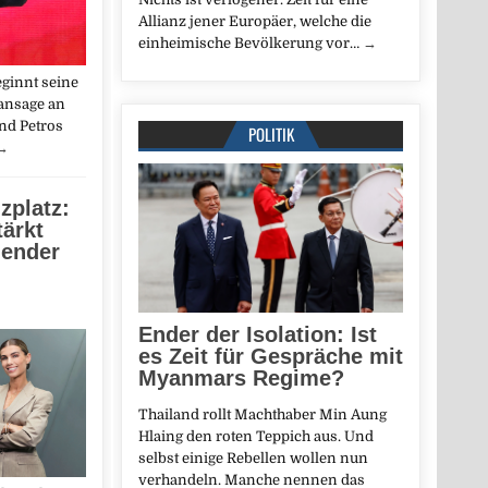
Allianz jener Europäer, welche die
einheimische Bevölkerung vor…
→
eginnt seine
ansage an
nd Petros
POLITIK
→
zplatz:
ärkt
ender
Ender der Isolation: Ist
es Zeit für Gespräche mit
Myanmars Regime?
Thailand rollt Machthaber Min Aung
Hlaing den roten Teppich aus. Und
selbst einige Rebellen wollen nun
verhandeln. Manche nennen das