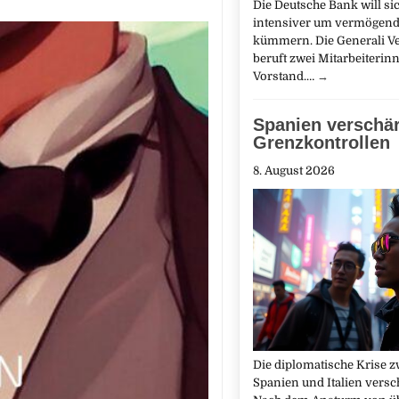
Die Deutsche Bank will si
intensiver um vermögen
kümmern. Die Generali V
beruft zwei Mitarbeiterin
Vorstand.…
→
Spanien verschär
Grenzkontrollen
8. August 2026
Die diplomatische Krise 
Spanien und Italien versch