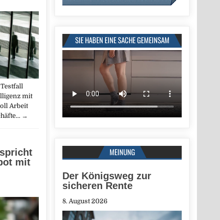
SIE HABEN EINE SACHE GEMEINSAM
Testfall
lligenz mit
ll Arbeit
chäfte…
→
i
MEINUNG
 spricht
bot mit
Der Königsweg zur
sicheren Rente
8. August 2026