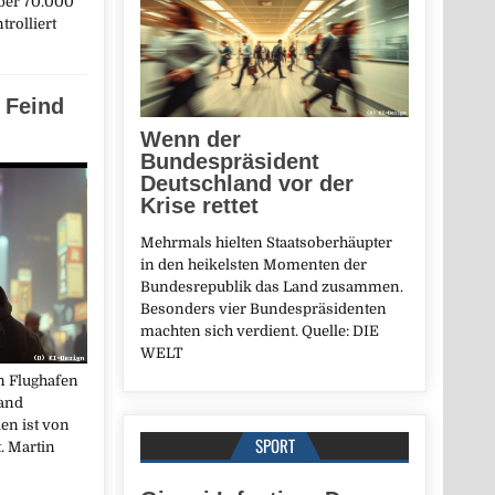
ber 70.000
trolliert
 Feind
Wenn der
Bundespräsident
Deutschland vor der
Krise rettet
Mehrmals hielten Staatsoberhäupter
in den heikelsten Momenten der
Bundesrepublik das Land zusammen.
Besonders vier Bundespräsidenten
machten sich verdient. Quelle: DIE
WELT
en Flughafen
land
en ist von
SPORT
. Martin