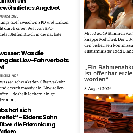
inken ein
ewöhnliches Angebot
 AUGUST 2026
nungs-Zoff zwischen SPD und Linken
eht durch einen Post von SPD-
Mit 50 zu 49 Stimmen war 
idat Steffen Krach in die nächste
knappe Mehrheit: Der US-
den bisherigen kommissa
wasser: Was die
Justizminister Todd Bla
ung des Lkw-Fahrverbots
et
„Ein Rahmenab
ist offenbar erzie
 AUGUST 2026
worden“
gwasser schränkt den Güterverkehr
and derzeit massiv ein. Lkw sollen
8. August 2026
affen – deshalb lockern einige
der nun…
ebs hat sich
eitet“ – Bidens Sohn
 über die Erkrankung
Vaters