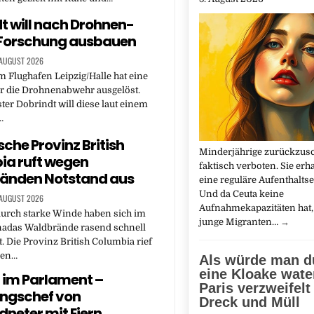
t will nach Drohnen-
 Forschung ausbauen
 AUGUST 2026
 Flughafen Leipzig/Halle hat eine
r die Drohnenabwehr ausgelöst.
er Dobrindt will diese laut einem
…
che Provinz British
Minderjährige zurückzusc
ia ruft wegen
faktisch verboten. Sie erha
änden Notstand aus
eine reguläre Aufenthaltse
Und da Ceuta keine
 AUGUST 2026
Aufnahmekapazitäten hat
durch starke Winde haben sich im
junge Migranten…
→
adas Waldbrände rasend schnell
t. Die Provinz British Columbia rief
den…
Als würde man d
eine Kloake wate
 im Parlament –
Paris verzweifelt
ngschef von
Dreck und Müll
neter mit Eiern