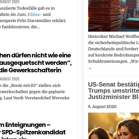
 AUGUST 2026
oziierte Todesfälle gab es in
allein im Juni.
Klima
– und
sexperte Felix Durstmüller erklärt,
 funktionieren, die…
Historiker Michael Wolffso
die sicherheitspolitische 
Deutschlands und forder
en dürfen nicht wie eine
auf konkrete Bedrohungen
 ausgequetscht werden“,
Schuldzuweisungen. „Wir 
→
ie Gewerkschafterin
 AUGUST 2026
US-Senat bestäti
 die „Rente mit 63“ stellen sich
Trumps umstritt
ewerkschaften gegen die geplante
Justizminister B
g. Laut Verdi-Vorstandchef Werneke
8. August 2026
um Enteignungen –
r SPD-Spitzenkandidat