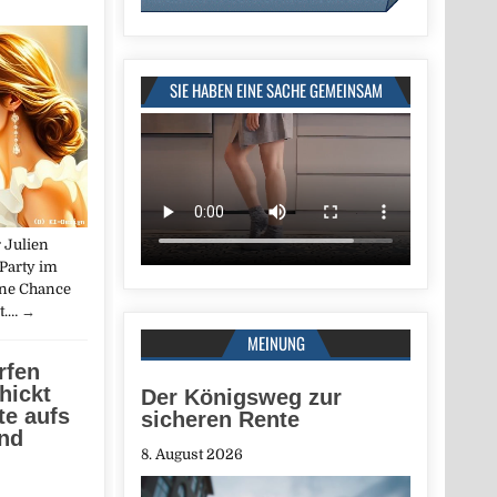
SIE HABEN EINE SACHE GEMEINSAM
 Julien
-Party im
ine Chance
dt.…
→
MEINUNG
rfen
hickt
Der Königsweg zur
te aufs
sicheren Rente
and
8. August 2026