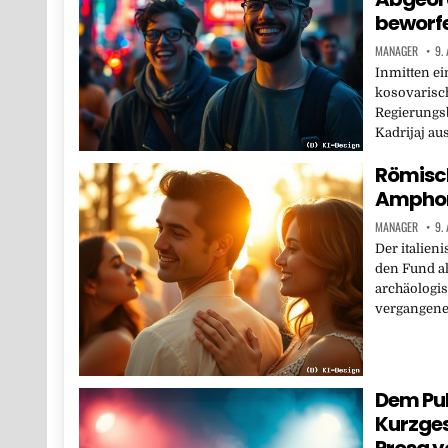
beworf
MANAGER
9.
Inmitten ei
kosovarisc
Regierungsb
Kadrijaj au
Römisch
Amphore
MANAGER
9.
Der italien
den Fund al
archäologi
vergangene
Dem Pub
Kurzges
Prosa 