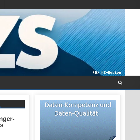
inger-
us