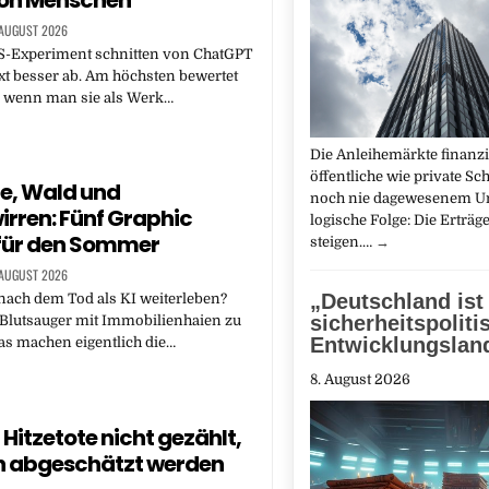
 AUGUST 2026
S-Experiment schnitten von ChatGPT
xt besser ab. Am höchsten bewertet
, wenn man sie als Werk…
Die Anleihemärkte finanz
öffentliche wie private Sc
e, Wald und
noch nie da­gewesenem U
irren: Fünf Graphic
logische Folge: Die Erträg
für den Sommer
steigen.…
→
 AUGUST 2026
„Deutschland ist
ach dem Tod als KI weiterleben?
sicherheitspoliti
Blutsauger mit Immobilienhaien zu
Entwicklungslan
as machen eigentlich die…
8. August 2026
itzetote nicht gezählt,
n abgeschätzt werden