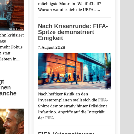
mächtigste Mann im Weltfußball?
Warum wandte sich die UEFA…
→
Nach Krisenrunde: FIFA-
Spitze demonstriert
hn kritisiert
Einigkeit
Lage
t mehr Fokus
7. August 2026
 statt
lebten in…
gt
enen
lanche
Nach heftiger Kritik an den
Investorenplänen stellt sich die FIFA-
Spitze demonstrativ hinter Präsident
Infantino. Angriffe auf die Integrität
der FIFA…
→