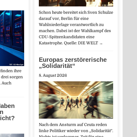
Schon heute bereitet sich Sven Schulze
darauf vor, Berlin für eine
Wahlniederlage verantwortlich zu
machen. Dabei ist der Wahlkampf des
CDU-Spitzenkandidaten eine
Katastrophe. Quelle: DIE WELT
→
Europas zerstörerische
„Solidarität“
finden ihre
8. August 2026
 drei sorgen
t. Auch
Haben
en
icht?
Nach dem Ansturm auf Ceuta reden
linke Politiker wieder von „Solidarität“.
Nichts ist verlogener. Zeit für eine