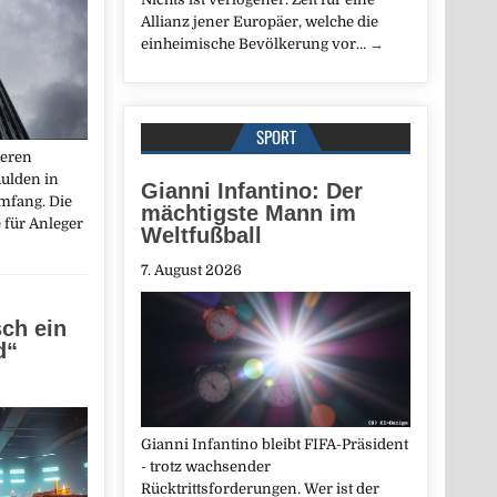
Allianz jener Europäer, welche die
einheimische Bevölkerung vor…
→
SPORT
ieren
hulden in
Gianni Infantino: Der
mfang. Die
mächtigste Mann im
e für Anleger
Weltfußball
7. August 2026
sch ein
d“
Gianni Infantino bleibt FIFA-Präsident
- trotz wachsender
Rücktrittsforderungen. Wer ist der