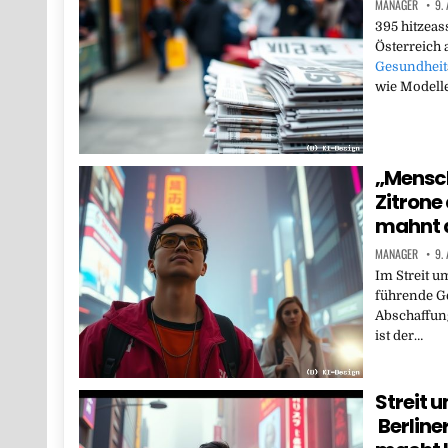
MANAGER
9.
395 hitzeass
Österreich 
Gesundheit
wie Modelle
„Mensch
Zitrone
mahnt d
MANAGER
9.
Im Streit um
führende G
Abschaffun
ist der…
Streit 
Berline