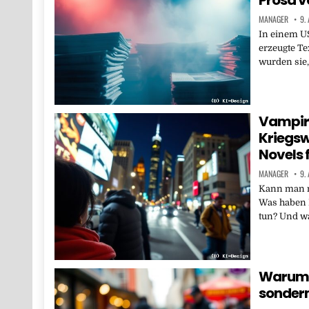
MANAGER
9.
In einem U
erzeugte Te
wurden sie
Vampir
Kriegsw
Novels 
MANAGER
9.
Kann man n
Was haben 
tun? Und w
Warum H
sonder