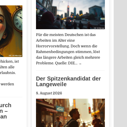
Für die meisten Deutschen ist das
Arbeiten im Alter eine
Horrorvorstellung. Doch wenn die
Rahmenbedingungen stimmen, löst
das längere Arbeiten gleich mehrere
hicken, ist
Probleme. Quelle: DIE…
→
lten alle
rlaubnis.
Der Spitzenkandidat der
Langeweile
, werden
8. August 2026
urch
n –
 an