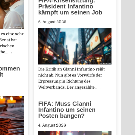
FIFA-Krisensitzung:
Präsident Infantino
kämpft um seinen Job
6. August 2026
es eine sehr
Senat hat
rischen
nche…
→
kommen
Die Kritik an Gianni Infantino reißt
lt
nicht ab. Nun gibt es Vorwürfe der
Erpressung in Richtung des
Weltverbands. Der angezählte…
→
FIFA: Muss Gianni
Infantino um seinen
Posten bangen?
4. August 2026