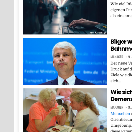
Wie viel Rü
eigenen Par
als einsam
Bilger w
Bahnma
MANAGER
9.
Der neue Ve
Druck auf d
Ziele wie di
sich…
Wie sic
Demenz-
MANAGER
9.
Menschen
Orientierun
Umgebung. 
diese Patie