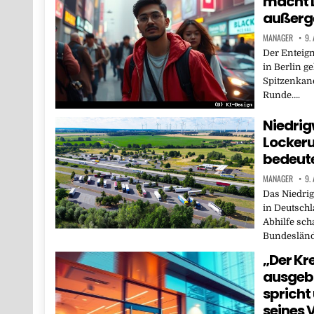
macht L
außerg
MANAGER
9.
Der Enteig
in Berlin g
Spitzenkand
Runde….
Niedrig
Locker
bedeut
MANAGER
9.
Das Niedri
in Deutschl
Abhilfe sch
Bundeslän
„Der Kr
ausgebr
spricht
seines 