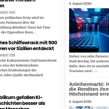
8. August 2026
en
 AUGUST 2026
ner politischen Krise wird im
hen Parlament über die
ildung debattiert. Dann hat Time
s der Opposition ihren…
es Schiffswrack mit 500
n vor Sizilien entdeckt
 AUGUST 2026
Sieben von zehn Parisern 
ische Kulturminister Giuli bezeichnete
Stadt dreckig. Die anderen
s eine der bedeutendsten
dafür, dass sie so aussieh
schen Entdeckungen der
Touristen sind…
→
n Jahre Quelle: derStandard
Anleihenmarkt: 
die Renditen ihr
Höchststand erre
likum gefallen KI-
chichten besser als
8. August 2026
von Menschen