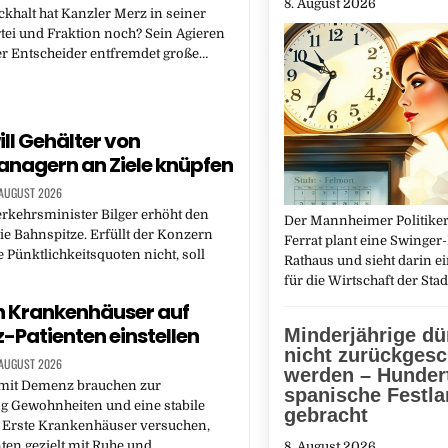
8. August 2026
ckhalt hat Kanzler Merz in seiner
tei und Fraktion noch? Sein Agieren
er Entscheider entfremdet große…
ill Gehälter von
nagern an Ziele knüpfen
 AUGUST 2026
rkehrsminister Bilger erhöht den
Der Mannheimer Politiker
ie Bahnspitze. Erfüllt der Konzern
Ferrat plant eine Swinger
e Pünktlichkeitsquoten nicht, soll
Rathaus und sieht darin e
für die Wirtschaft der Sta
h Krankenhäuser auf
Patienten einstellen
Minderjährige dü
nicht zurückgesc
 AUGUST 2026
werden – Hunder
mit Demenz brauchen zur
spanische Festl
g Gewohnheiten und eine stabile
gebracht
Erste Krankenhäuser versuchen,
nten gezielt mit Ruhe und…
8. August 2026