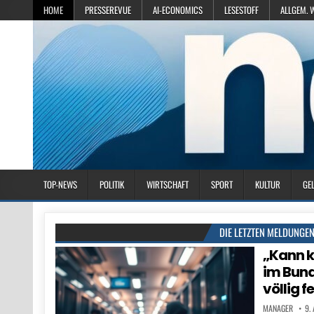
HOME
PRESSEREVUE
AI-ECONOMICS
LESESTOFF
ALLGEM. 
TOP-NEWS
POLITIK
WIRTSCHAFT
SPORT
KULTUR
GE
DIE LETZTEN MELDUNGE
„Kann k
im Bund
völlig 
MANAGER
9.