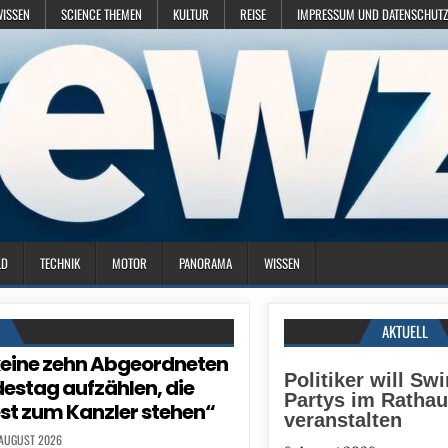
WISSEN
SCIENCE THEMEN
KULTUR
REISE
IMPRESSUM UND DATENSCHUTZ
LD
TECHNIK
MOTOR
PANORAMA
WISSEN
N
AKTUELL
eine zehn Abgeordneten
Politiker will Sw
estag aufzählen, die
Partys im Ratha
fest zum Kanzler stehen“
veranstalten
 AUGUST 2026