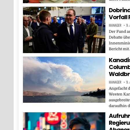
Dobrind
Vorfall
MANAGER
9.
Der Fund am
Debatte übe
Innenminist
Bericht mit
Kanadis
Columb
Waldbr
MANAGER
9.
Angefacht 
Westen Kan
ausgebreite
daraufhin 
Aufruhr
Regieru
Abgeord