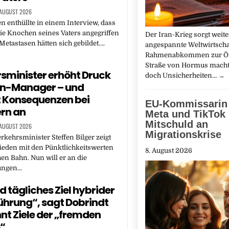
 AUGUST 2026
n enthüllte in einem Interview, dass
ie Knochen seines Vaters angegriffen
Der Iran-Krieg sorgt weite
Metastasen hätten sich gebildet….
angespannte Weltwirtschaf
Rahmenabkommen zur Öf
Straße von Hormus macht
sminister erhöht Druck
doch Unsicherheiten…
→
hn-Manager – und
 Konsequenzen bei
EU-Kommissarin 
rn an
Meta und TikTok
Mitschuld an
 AUGUST 2026
Migrationskrise
rkehrsminister Steffen Bilger zeigt
ieden mit den Pünktlichkeitswerten
8. August 2026
en Bahn. Nun will er an die
ungen…
d tägliches Ziel hybrider
ührung“, sagt Dobrindt
nt Ziele der „fremden
“