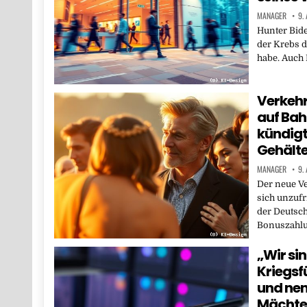
MANAGER
9.
Hunter Bide
der Krebs d
habe. Auch 
Verkehr
auf Ba
kündigt
Gehälte
MANAGER
9.
Der neue Ve
sich unzufr
der Deutsch
Bonuszahl
„Wir sin
Kriegsf
und nen
Mächte