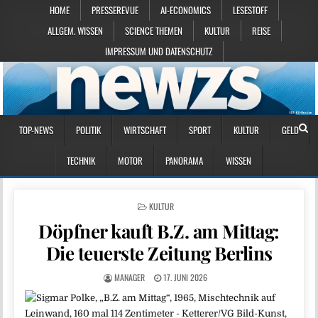
HOME
PRESSEREVUE
AI-ECONOMICS
LESESTOFF
ALLGEM. WISSEN
SCIENCE THEMEN
KULTUR
REISE
IMPRESSUM UND DATENSCHUTZ
TOP-NEWS
POLITIK
WIRTSCHAFT
SPORT
KULTUR
GELD
TECHNIK
MOTOR
PANORAMA
WISSEN
POSTED IN
KULTUR
Döpfner kauft B.Z. am Mittag:
Die teuerste Zeitung Berlins
MANAGER
17. JUNI 2026