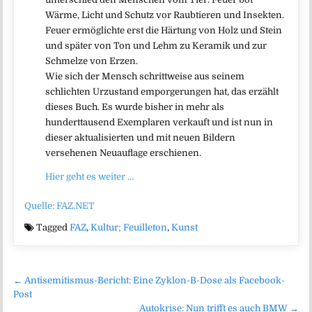
Wärme, Licht und Schutz vor Raubtieren und Insekten.
Feuer ermöglichte erst die Härtung von Holz und Stein
und später von Ton und Lehm zu Keramik und zur
Schmelze von Erzen.
Wie sich der Mensch schrittweise aus seinem
schlichten Urzustand emporgerungen hat, das erzählt
dieses Buch. Es wurde bisher in mehr als
hunderttausend Exemplaren verkauft und ist nun in
dieser aktualisierten und mit neuen Bildern
versehenen Neuauflage erschienen.
Hier geht es weiter …
Quelle: FAZ.NET
Tagged
FAZ
,
Kultur; Feuilleton
,
Kunst
Beitragsnavigation
← Antisemitismus-Bericht: Eine Zyklon-B-Dose als Facebook-
Post
Autokrise: Nun trifft es auch BMW →