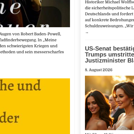
Historiker Michael Wolffso
die sicherheitspolitische 
Deutschlands und forder
auf konkrete Bedrohungen
Schuldzuweisungen. „Wir 
→
e Augen von Robert Baden-Powell,
 Pfadfinderbewegung. In „Meine
 den schwierigsten Kriegen und
US-Senat bestäti
Methoden und sein messerscharfes
Trumps umstritt
Justizminister B
8. August 2026