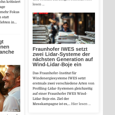
hn kritisiert
lesen …
Lage
t mehr Fokus
 statt
lebten in…
gt
enen
Fraunhofer IWES setzt
lanche
zwei Lidar-Systeme der
nächsten Generation auf
Wind-Lidar-Boje ein
Das Fraunhofer-Institut für
Windenergiesysteme IWES setzt
erstmals zwei verschiedene Arten von
Profiling-Lidar-Systemen gleichzeitig
auf einer Fraunhofer IWES Wind-
Lidar-Boje ein. Ziel der
Messkampagne ist es,…
Hier lesen …