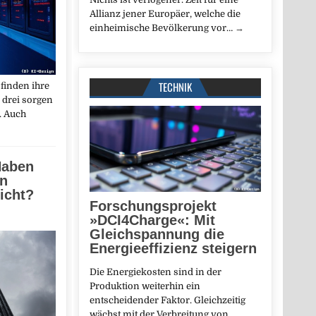
Allianz jener Europäer, welche die
einheimische Bevölkerung vor…
→
TECHNIK
finden ihre
 drei sorgen
t. Auch
Haben
en
icht?
Forschungsprojekt
»DCI4Charge«: Mit
Gleichspannung die
Energieeffizienz steigern
Die Energiekosten sind in der
Produktion weiterhin ein
entscheidender Faktor. Gleichzeitig
wächst mit der Verbreitung von