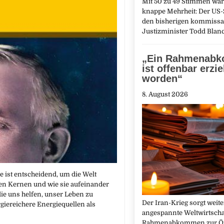
Mit 50 zu 49 Stimmen war 
knappe Mehrheit: Der US-
den bisherigen kommissa
Justizminister Todd Bla
„Ein Rahmenab
ist offenbar erzie
worden“
8. August 2026
 ist entscheidend, um die Welt
den Kernen und wie sie aufeinander
ie uns helfen, unser Leben zu
Der Iran-Krieg sorgt weite
giereichere Energiequellen als
angespannte Weltwirtschaf
Rahmenabkommen zur Öf