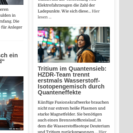
Elektrofahrzeugen die Zahl der
ieren
Ladepunkte. Wie sich diese…
Hier
hulden in
lesen …
mfang. Die
e für Anleger
sch ein
d“
Tritium im Quantensieb:
HZDR-Team trennt
erstmals Wasserstoff-
Isotopengemisch durch
Quanteneffekte
Künftige Fusionskraftwerke brauchen
nicht nur extrem heiße Plasmen und
starke Magnetfelder. Sie benötigen
auch einen Brennstoffkreislauf, in
dem die Wasserstoffisotope Deuterium
und Tritium zurückgewonnen,…
Hier