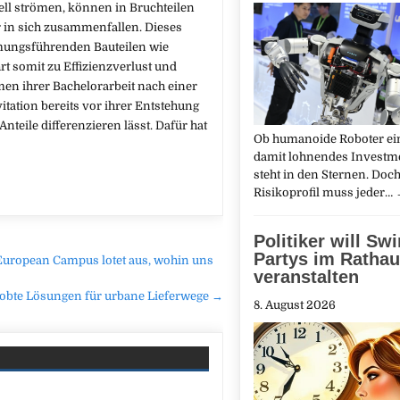
nell strömen, können in Bruchteilen
in sich zusammenfallen. Dieses
ömungsführenden Bauteilen wie
rt somit zu Effizienzverlust und
en ihrer Bachelorarbeit nach einer
itation bereits vor ihrer Entstehung
teile differenzieren lässt. Dafür hat
Ob humanoide Roboter ei
damit lohnendes Investme
steht in den Sternen. Doc
Risikoprofil muss jeder…
Politiker will Sw
Partys im Ratha
uropean Campus lotet aus, wohin uns
veranstalten
probte Lösungen für urbane Lieferwege →
8. August 2026