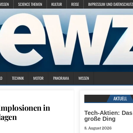
WISSEN
SCIENCE THEMEN
KULTUR
REISE
IMPRESSUM UND DATENSCHUTZ
LD
TECHNIK
MOTOR
PANORAMA
WISSEN
AKTUELL
implosionen in
Tech-Aktien: Das
lagen
große Ding
8. August 2026