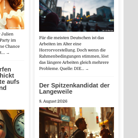
 Julien
Für die meisten Deutschen ist das
-Party im
Arbeiten im Alter eine
ine Chance
Horrorvorstellung. Doch wenn die
dt.…
→
Rahmenbedingungen stimmen, löst
das längere Arbeiten gleich mehrere
rfen
Probleme. Quelle: DIE…
→
hickt
te aufs
Der Spitzenkandidat der
and
Langeweile
8. August 2026