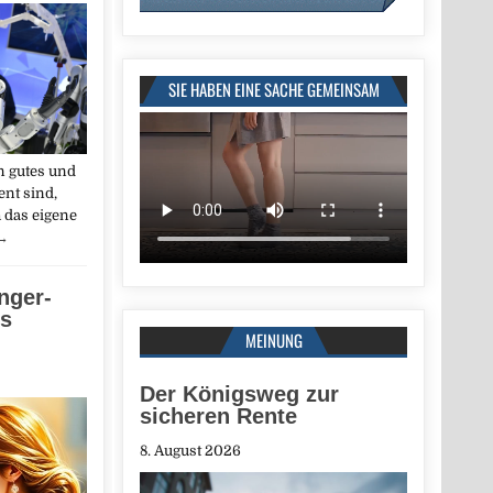
SIE HABEN EINE SACHE GEMEINSAM
n gutes und
nt sind,
h das eigene
→
inger-
us
MEINUNG
Der Königsweg zur
sicheren Rente
8. August 2026