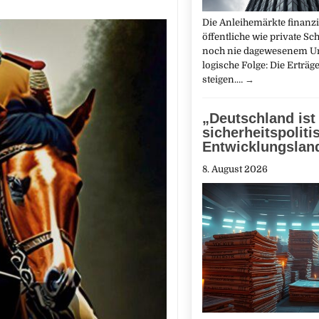
Die Anleihemärkte finanz
öffentliche wie private Sc
noch nie da­gewesenem U
logische Folge: Die Erträg
steigen.…
→
„Deutschland ist
sicherheitspoliti
Entwicklungslan
8. August 2026