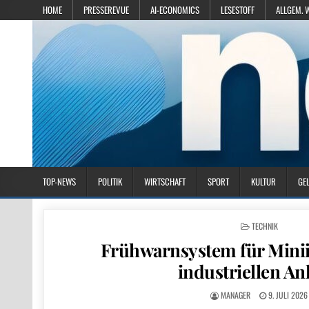
HOME
PRESSEREVUE
AI-ECONOMICS
LESESTOFF
ALLGEM. 
TOP-NEWS
POLITIK
WIRTSCHAFT
SPORT
KULTUR
GE
POSTED IN
TECHNIK
Frühwarnsystem für Mini
industriellen An
MANAGER
9. JULI 2026