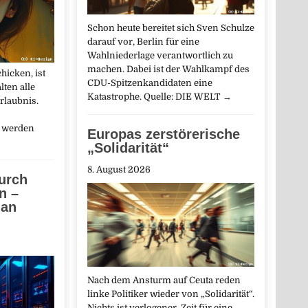
Schon heute bereitet sich Sven Schulze
darauf vor, Berlin für eine
Wahlniederlage verantwortlich zu
machen. Dabei ist der Wahlkampf des
hicken, ist
CDU-Spitzenkandidaten eine
lten alle
Katastrophe. Quelle: DIE WELT
→
rlaubnis.
, werden
Europas zerstörerische
„Solidarität“
8. August 2026
urch
n –
 an
Nach dem Ansturm auf Ceuta reden
linke Politiker wieder von „Solidarität“.
Nichts ist verlogener. Zeit für eine