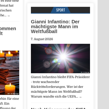
es eine sehr
Senat hat
SPORT
rischen
nche…
→
Gianni Infantino: Der
mächtigste Mann im
kommen
Weltfußball
lt
7. August 2026
Gianni Infantino bleibt FIFA-Präsident
- trotz wachsender
Rücktrittsforderungen. Wer ist der
mächtigste Mann im Weltfußball?
Warum wandte sich die UEFA…
→
rhin für eine
t. Ein
fnung der