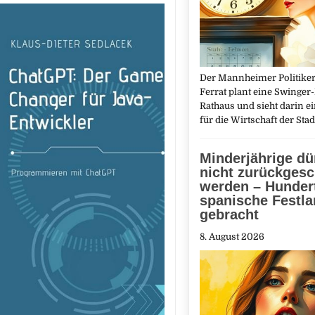
Der Mannheimer Politiker
Ferrat plant eine Swinger
Rathaus und sieht darin e
für die Wirtschaft der Sta
Minderjährige dü
nicht zurückgesc
werden – Hunder
spanische Festl
gebracht
8. August 2026