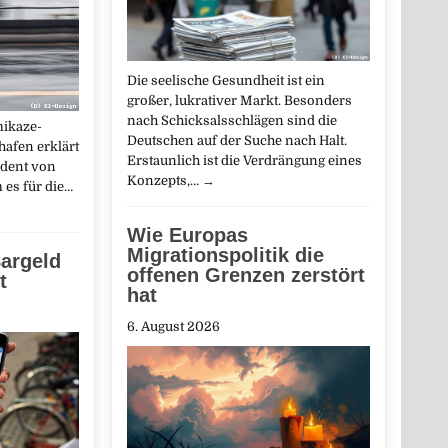
Die seelische Gesundheit ist ein
großer, lukrativer Markt. Besonders
nach Schicksalsschlägen sind die
ikaze-
Deutschen auf der Suche nach Halt.
afen erklärt
Erstaunlich ist die Verdrängung eines
ident von
Konzepts,…
→
es für die…
Wie Europas
Migrationspolitik die
argeld
offenen Grenzen zerstört
t
hat
6. August 2026