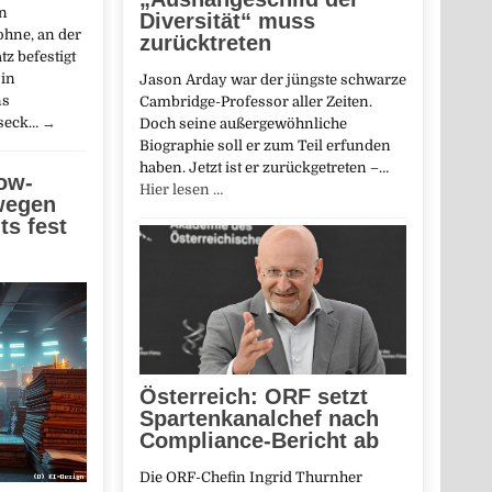
en
Diversität“ muss
hne, an der
zurücktreten
z befestigt
 in
Jason Arday war der jüngste schwarze
ns
Cambridge-Professor aller Zeiten.
oseck…
→
Doch seine außergewöhnliche
Biographie soll er zum Teil erfunden
haben. Jetzt ist er zurückgetreten –…
ow-
Hier lesen …
wegen
s fest
Österreich: ORF setzt
Spartenkanalchef nach
Compliance-Bericht ab
Die ORF-Chefin Ingrid Thurnher