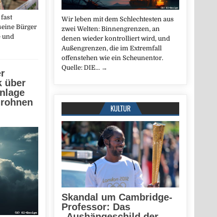
fast
Wir leben mit dem Schlechtesten aus
seine Bürger
zwei Welten: Binnengrenzen, an
e und
denen wieder kontrolliert wird, und
Außengrenzen, die im Extremfall
offenstehen wie ein Scheunentor.
Quelle: DIE…
→
r
k über
nlage
drohnen
KULTUR
Skandal um Cambridge-
Professor: Das
„Aushängeschild der