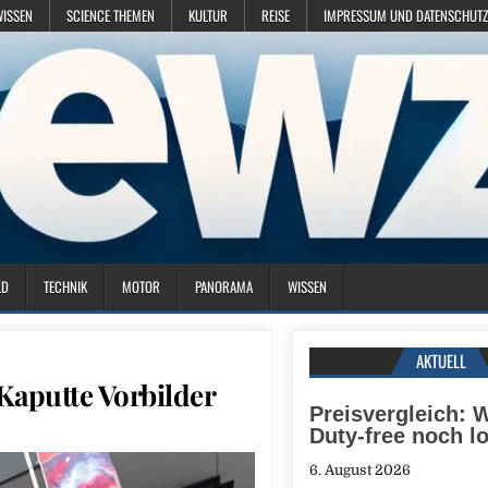
WISSEN
SCIENCE THEMEN
KULTUR
REISE
IMPRESSUM UND DATENSCHUTZ
LD
TECHNIK
MOTOR
PANORAMA
WISSEN
AKTUELL
aputte Vorbilder
Preisvergleich: 
Duty-free noch l
6. August 2026