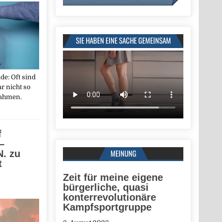
SIE HABEN EINE SACHE GEMEINSAM
e: Oft sind
r nicht so
nahmen.
f
–
MEINUNG
. zu
t
Zeit für meine eigene
bürgerliche, quasi
konterrevolutionäre
Kampfsportgruppe