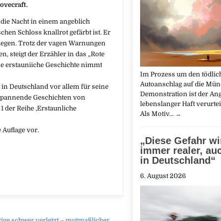
Lovecraft.
 die Nacht in einem angeblich
hen Schloss knallrot gefärbt ist. Er
rlegen. Trotz der vagen Warnungen
, steigt der Erzähler in das „Rote
e erstauniiche Geschichte nimmt
Im Prozess um den tödlic
Autoanschlag auf die Mün
 in Deutschland vor allem für seine
Demonstration ist der Ang
e spannende Geschichten von
lebenslanger Haft verurtei
 der Reihe ‚Erstaunliche
Als Motiv…
→
 Auflage vor.
„Diese Gefahr wi
immer realer, auc
in Deutschland“
6. August 2026
ge schwer verletzt – mutmaßlicher