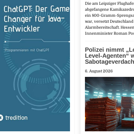
Die am Leipziger Flughaf
abgefangene Kamikazedro
ein 800-Gramm-Sprengsat
war, versetzt Deutschland
Alarmbereitschaft. Hesse
Innenminister Roman P
Polizei nimmt „L
Level-Agenten“ 
Sabotageverdacht
6. August 2026