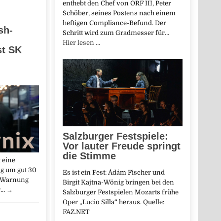
enthebt den Chef von ORF III, Peter
Schöber, seines Postens nach einem
heftigen Compliance-Befund. Der
sh-
Schritt wird zum Gradmesser für…
Hier lesen …
st SK
Salzburger Festspiele:
Vor lauter Freude springt
die Stimme
 eine
ig um gut 30
Es ist ein Fest: Ádám Fischer und
e Warnung
Birgit Kajtna-Wönig bringen bei den
r…
→
Salzburger Festspielen Mozarts frühe
Oper „Lucio Silla“ heraus. Quelle:
FAZ.NET