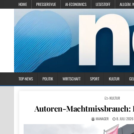
HOME
PRESSEREVUE
AI-ECONOMICS
LESESTOFF
ALLGEM. 
TOP-NEWS
POLITIK
WIRTSCHAFT
SPORT
KULTUR
GE
POSTED IN
KULTUR
Autoren-Machtmissbrauch: K
MANAGER
8. JULI 2026