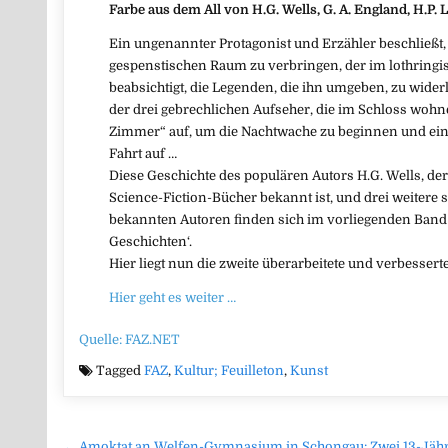
Farbe aus dem All von H.G. Wells, G. A. England, H.P. 
Ein ungenannter Protagonist und Erzähler beschließt,
gespenstischen Raum zu verbringen, der im lothringisc
beabsichtigt, die Legenden, die ihn umgeben, zu wide
der drei gebrechlichen Aufseher, die im Schloss wohnen
Zimmer“ auf, um die Nachtwache zu beginnen und ein
Fahrt auf …
Diese Geschichte des populären Autors H.G. Wells, der
Science-Fiction-Bücher bekannt ist, und drei weiter
bekannten Autoren finden sich im vorliegenden Band 1
Geschichten‘.
Hier liegt nun die zweite überarbeitete und verbesserte
Hier geht es weiter …
Quelle: FAZ.NET
Tagged
FAZ
,
Kultur; Feuilleton
,
Kunst
← Amoktat an Welfen-Gymnasium in Schongau: Zwei 13-Jähri