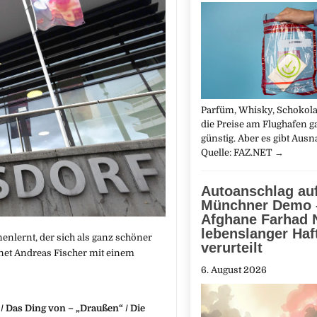
Parfüm, Whisky, Schokolad
die Preise am Flughafen ga
günstig. Aber es gibt Aus
Quelle: FAZ.NET
→
Autoanschlag au
Münchner Demo 
Afghane Farhad N
lebenslanger Haf
enlernt, der sich als ganz schöner
verurteilt
hnet Andreas Fischer mit einem
6. August 2026
 Das Ding von – „Draußen“ / Die