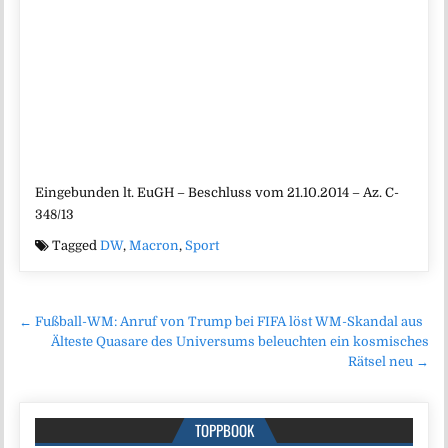
Eingebunden lt. EuGH – Beschluss vom 21.10.2014 – Az. C-
348/13
Tagged
DW
,
Macron
,
Sport
Beitragsnavigation
← Fußball-WM: Anruf von Trump bei FIFA löst WM-Skandal aus
Älteste Quasare des Universums beleuchten ein kosmisches
Rätsel neu →
TOPPBOOK