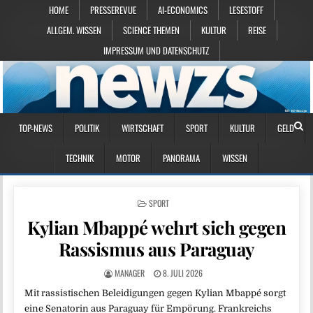
HOME
PRESSEREVUE
AI-ECONOMICS
LESESTOFF
ALLGEM. WISSEN
SCIENCE THEMEN
KULTUR
REISE
IMPRESSUM UND DATENSCHUTZ
TOP-NEWS
POLITIK
WIRTSCHAFT
SPORT
KULTUR
GELD
TECHNIK
MOTOR
PANORAMA
WISSEN
POSTED IN
SPORT
Kylian Mbappé wehrt sich gegen
Rassismus aus Paraguay
MANAGER
8. JULI 2026
Mit rassistischen Beleidigungen gegen Kylian Mbappé sorgt
eine Senatorin aus Paraguay für Empörung. Frankreichs