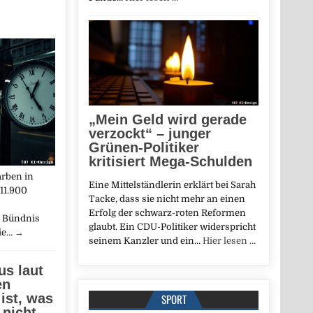
„Mein Geld wird gerade
verzockt“ – junger
Grünen-Politiker
kritisiert Mega-Schulden
rben in
Eine Mittelständlerin erklärt bei Sarah
11.900
Tacke, dass sie nicht mehr an einen
Erfolg der schwarz-roten Reformen
s Bündnis
glaubt. Ein CDU-Politiker widerspricht
die…
→
seinem Kanzler und ein…
Hier lesen …
us laut
en
 ist, was
SPORT
 nicht