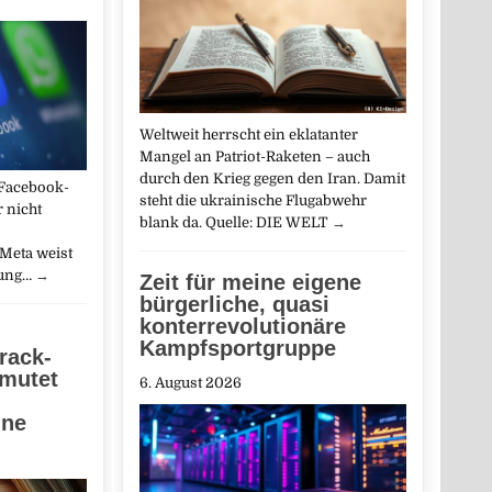
Weltweit herrscht ein eklatanter
Mangel an Patriot-Raketen – auch
durch den Krieg gegen den Iran. Damit
 Facebook-
steht die ukrainische Flugabwehr
 nicht
blank da. Quelle: DIE WELT
→
Meta weist
fung…
→
Zeit für meine eigene
bürgerliche, quasi
konterrevolutionäre
Kampfsportgruppe
rack-
mutet
6. August 2026
hne