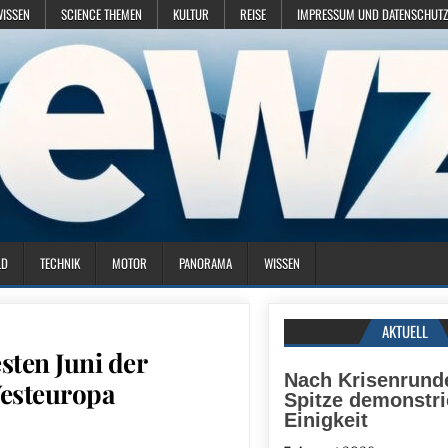
WISSEN
SCIENCE THEMEN
KULTUR
REISE
IMPRESSUM UND DATENSCHUTZ
LD
TECHNIK
MOTOR
PANORAMA
WISSEN
AKTUELL
sten Juni der
Nach Krisenrunde
Westeuropa
Spitze demonstri
Einigkeit