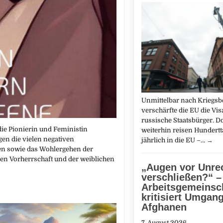
Unmittelbar nach Kriegsb
verschärfte die EU die Vi
russische Staatsbürger. D
die Pionierin und Feministin
weiterhin reisen Hundert
en die vielen negativen
jährlich in die EU –…
→
en sowie das Wohlergehen der
en Vorherrschaft und der weiblichen
„Augen vor Unre
verschließen?“ –
Arbeitsgemeinsc
kritisiert Umgan
Afghanen
7. August 2026