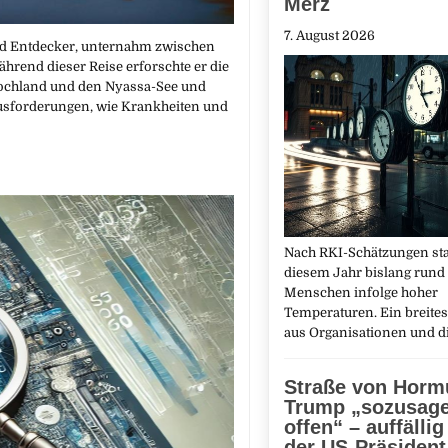
Merz
7. August 2026
und Entdecker, unternahm zwischen
hrend dieser Reise erforschte er die
Hochland und den Nyassa-See und
rausforderungen, wie Krankheiten und
Nach RKI-Schätzungen sta
diesem Jahr bislang rund 
Menschen infolge hoher
Temperaturen. Ein breite
aus Organisationen und 
Straße von Horm
Trump „sozusag
offen“ – auffällig
der US-Präsident