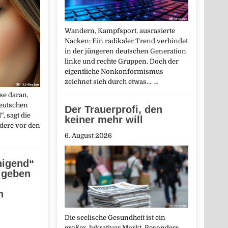
Wandern, Kampfsport, ausrasierte
Nacken: Ein radikaler Trend verbindet
in der jüngeren deutschen Generation
linke und rechte Gruppen. Doch der
eigentliche Nonkonformismus
zeichnet sich durch etwas…
→
se daran,
deutschen
Der Trauerprofi, den
“, sagt die
keiner mehr will
dere vor den
6. August 2026
higend“
 geben
n
Die seelische Gesundheit ist ein
großer, lukrativer Markt. Besonders