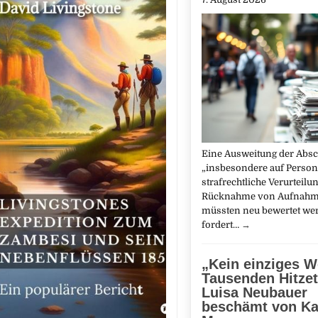
Eine Ausweitung der Abs
„insbesondere auf Perso
strafrechtliche Verurteilun
Rücknahme von Aufnahm
müssten neu bewertet we
fordert…
→
„Kein einziges W
Tausenden Hitzet
Luisa Neubauer
beschämt von Ka