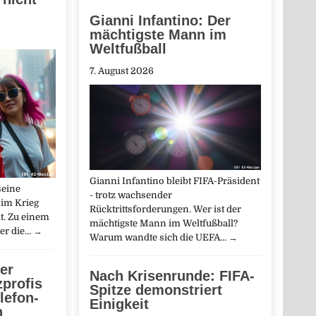
Gianni Infantino: Der
mächtigste Mann im
Weltfußball
7. August 2026
Gianni Infantino bleibt FIFA-Präsident
seine
- trotz wachsender
 im Krieg
Rücktrittsforderungen. Wer ist der
t. Zu einem
mächtigste Mann im Weltfußball?
er die…
→
Warum wandte sich die UEFA…
→
er
Nach Krisenrunde: FIFA-
profis
Spitze demonstriert
lefon-
Einigkeit
n