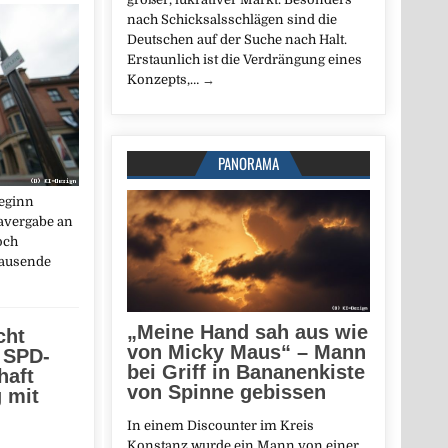
nach Schicksalsschlägen sind die
Deutschen auf der Suche nach Halt.
Erstaunlich ist die Verdrängung eines
Konzepts,…
→
PANORAMA
eginn
savergabe an
och
tausende
„Meine Hand sah aus wie
cht
von Micky Maus“ – Mann
 SPD-
bei Griff in Bananenkiste
haft
von Spinne gebissen
g mit
In einem Discounter im Kreis
Konstanz wurde ein Mann von einer