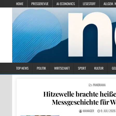
HOME
PRESSEREVUE
AI-ECONOMICS
LESESTOFF
ALLGEM. 
TOP-NEWS
POLITIK
WIRTSCHAFT
SPORT
KULTUR
GE
POSTED IN
PANORAMA
Hitzewelle brachte heiße
Messgeschichte für 
MANAGER
9. JULI 2026