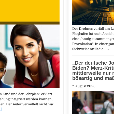
Der Drohnenvorfall am Le
Flughafen ist nach Ansich
eine „hastig zusammeng
Provokation“. In einer ga
Sichtweise stellt die…
→
„Der deutsche J
Biden? Merz-Krit
mittlerweile nur
bösartig und ma
7. August 2026
s Kind und der Lehrplan“ erklärt
iehung integriert werden können,
en. Der Autor vermittelt nicht nur
..]