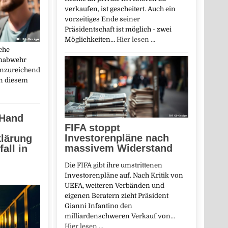
verkaufen, ist gescheitert. Auch ein
vorzeitiges Ende seiner
Präsidentschaft ist möglich - zwei
Möglichkeiten…
Hier lesen …
che
enabwehr
unzureichend
an diesem
 Hand
FIFA stoppt
Investorenpläne nach
klärung
massivem Widerstand
all in
Die FIFA gibt ihre umstrittenen
Investorenpläne auf. Nach Kritik von
UEFA, weiteren Verbänden und
eigenen Beratern zieht Präsident
Gianni Infantino den
milliardenschweren Verkauf von…
Hier lesen …