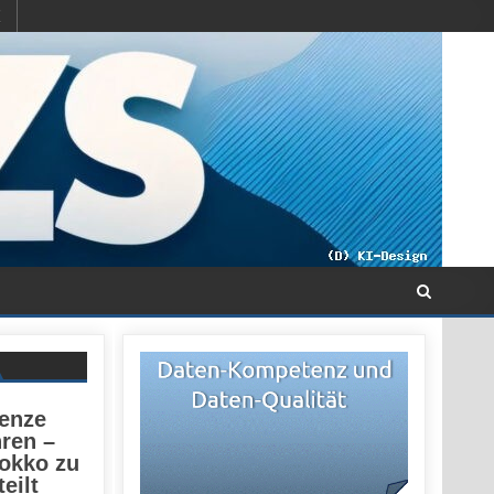
renze
ren –
rokko zu
eilt