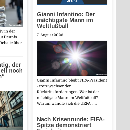
Gianni Infantino: Der
mächtigste Mann im
Weltfußball
iv in der
7. August 2026
aut Dennis
Debatte über
tig, der
ell noch
n“
Gianni Infantino bleibt FIFA-Präsident
- trotz wachsender
Rücktrittsforderungen. Wer ist der
mächtigste Mann im Weltfußball?
Warum wandte sich die UEFA…
→
Nach Krisenrunde: FIFA-
Spitze demonstriert