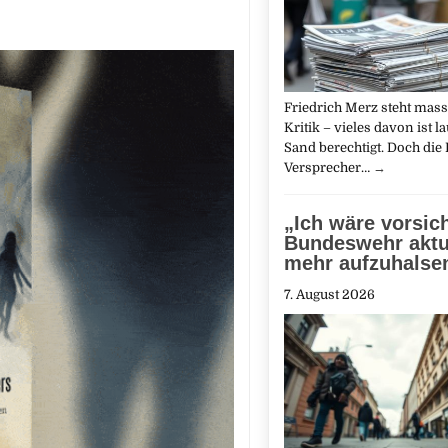
Friedrich Merz steht mass
Kritik – vieles davon ist l
Sand berechtigt. Doch die 
Versprecher…
→
„Ich wäre vorsich
Bundeswehr aktu
mehr aufzuhalse
7. August 2026