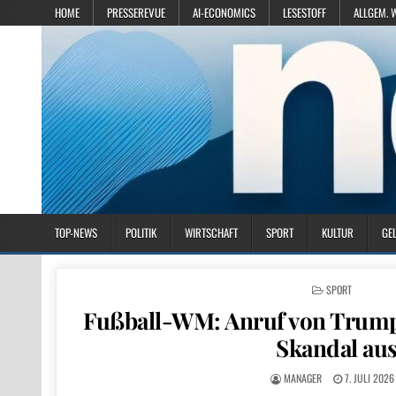
HOME
PRESSEREVUE
AI-ECONOMICS
LESESTOFF
ALLGEM. 
TOP-NEWS
POLITIK
WIRTSCHAFT
SPORT
KULTUR
GE
POSTED IN
SPORT
Fußball-WM: Anruf von Trump
Skandal au
MANAGER
7. JULI 2026