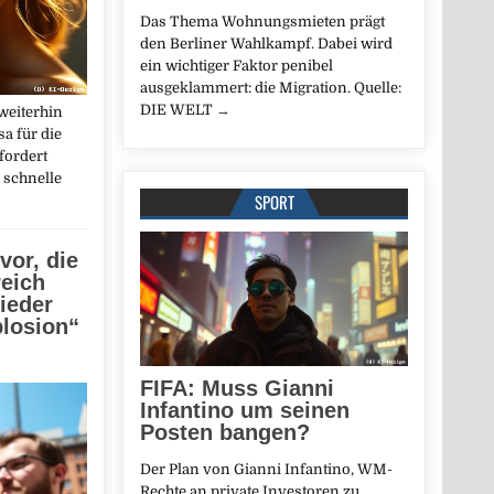
Das Thema Wohnungsmieten prägt
den Berliner Wahlkampf. Dabei wird
ein wichtiger Faktor penibel
ausgeklammert: die Migration. Quelle:
DIE WELT
→
weiterhin
a für die
fordert
 schnelle
SPORT
vor, die
eich
ieder
losion“
FIFA: Muss Gianni
Infantino um seinen
Posten bangen?
Der Plan von Gianni Infantino, WM-
Rechte an private Investoren zu