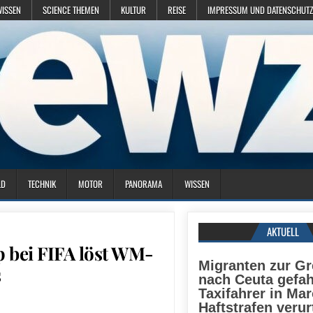
WISSEN
SCIENCE THEMEN
KULTUR
REISE
IMPRESSUM UND DATENSCHUTZ
LD
TECHNIK
MOTOR
PANORAMA
WISSEN
AKTUELL
 bei FIFA löst WM-
Migranten zur G
s
nach Ceuta gefah
Taxifahrer in Ma
Haftstrafen verurt