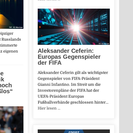
ipziger
t Russlands
ezimmerte
Aleksander Ceferin:
nz eigenen
Europas Gegenspieler
der FIFA
oe
Aleksander Ceferin gilt als wichtigster
ik
Gegenspieler von FIFA-Präsident
 noch
Gianni Infantino. Im Streit um die
ßlos“
Investorenpläne der FIFA hat der
UEFA-Präsident Europas
Fußballverbände geschlossen hinter…
Hier lesen …
SPORT