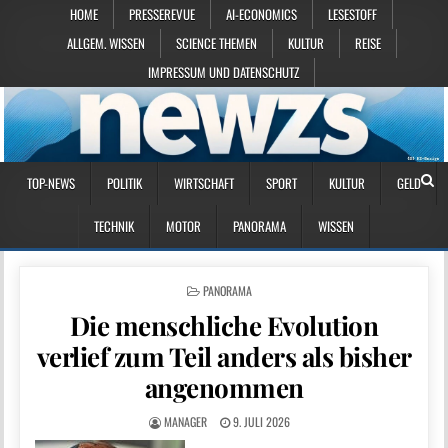
HOME
PRESSEREVUE
AI-ECONOMICS
LESESTOFF
ALLGEM. WISSEN
SCIENCE THEMEN
KULTUR
REISE
IMPRESSUM UND DATENSCHUTZ
TOP-NEWS
POLITIK
WIRTSCHAFT
SPORT
KULTUR
GELD
TECHNIK
MOTOR
PANORAMA
WISSEN
POSTED IN
PANORAMA
Die menschliche Evolution
verlief zum Teil anders als bisher
angenommen
MANAGER
9. JULI 2026