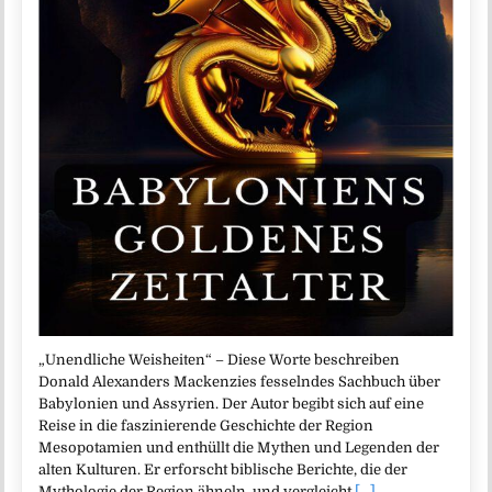
„Unendliche Weisheiten“ – Diese Worte beschreiben
Donald Alexanders Mackenzies fesselndes Sachbuch über
Babylonien und Assyrien. Der Autor begibt sich auf eine
Reise in die faszinierende Geschichte der Region
Mesopotamien und enthüllt die Mythen und Legenden der
alten Kulturen. Er erforscht biblische Berichte, die der
Mythologie der Region ähneln, und vergleicht
[...]