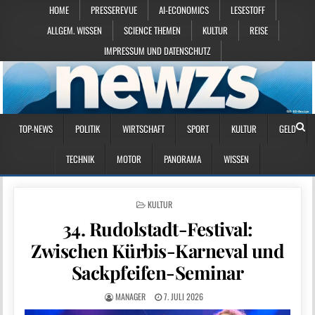
HOME
PRESSEREVUE
AI-ECONOMICS
LESESTOFF
ALLGEM. WISSEN
SCIENCE THEMEN
KULTUR
REISE
IMPRESSUM UND DATENSCHUTZ
TOP-NEWS
POLITIK
WIRTSCHAFT
SPORT
KULTUR
GELD
TECHNIK
MOTOR
PANORAMA
WISSEN
POSTED IN
KULTUR
34. Rudolstadt-Festival:
Zwischen Kürbis-Karneval und
Sackpfeifen-Seminar
MANAGER
7. JULI 2026