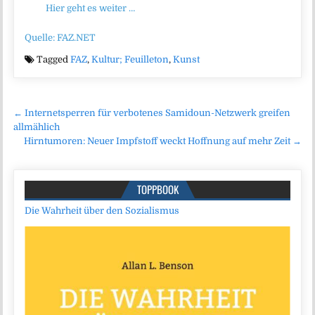
Hier geht es weiter …
Quelle: FAZ.NET
Tagged
FAZ
,
Kultur; Feuilleton
,
Kunst
Beitragsnavigation
← Internetsperren für verbotenes Samidoun-Netzwerk greifen
allmählich
Hirntumoren: Neuer Impfstoff weckt Hoffnung auf mehr Zeit →
TOPPBOOK
Die Wahrheit über den Sozialismus