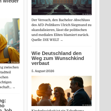
 wieder
Der Versuch, den Bachelor-Abschluss
des AfD-Politikers Ulrich Siegmund zu
skandalisieren, lässt die politischen
und medialen Eliten blamiert zurück.
Quelle: DIE WELT
→
Wie Deutschland den
Weg zum Wunschkind
verbaut
ung zwischen
5. August 2026
adtteil
schen
ächtigen
tschaft…
→
ng:
no
n Job
Kinderlosigkeit ist ein Tabuthema.