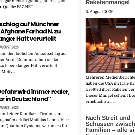
n gar nicht so günstig. Aber es gibt
Raketenmangel
 Quelle: FAZ.NET
6. August 2026
schlag auf Münchner
Afghane Farhad N. zu
anger Haft verurteilt
 AUGUST 2026
 um den tödlichen Autoanschlag auf
er Verdi-Demonstration ist der
zu lebenslanger Haft verurteilt
s Motiv…
Mehreren Medienberichte
haben die USA im Iran-Kr
Großteil ihrer Raketen ver
Gefahr wird immer realer,
Dieser Mangel scheint D
er in Deutschland“
erheblich zu…
→
 AUGUST 2026
und einer Kamikaze-Drohne am
Nach Streit und
lughafen erklärt Matthias Lehna, Vice
Schüssen zwisc
von Quantum Systems, warum es für
Familien – alle s