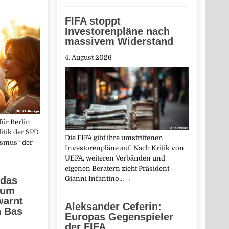
FIFA stoppt
Investorenpläne nach
massivem Widerstand
4. August 2026
ür Berlin
olitik der SPD
Die FIFA gibt ihre umstrittenen
ismus“ der
Investorenpläne auf. Nach Kritik von
UEFA, weiteren Verbänden und
eigenen Beratern zieht Präsident
 das
Gianni Infantino…
→
zum
warnt
Aleksander Ceferin:
n Bas
Europas Gegenspieler
der FIFA