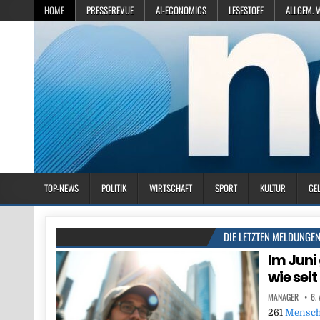
HOME
PRESSEREVUE
AI-ECONOMICS
LESESTOFF
ALLGEM. 
TOP-NEWS
POLITIK
WIRTSCHAFT
SPORT
KULTUR
GE
DIE LETZTEN MELDUNGE
Im Juni
wie sei
MANAGER
6.
261
Mensc