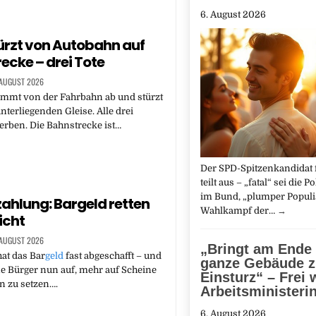
6. August 2026
ürzt von Autobahn auf
ecke – drei Tote
 AUGUST 2026
ommt von der Fahrbahn ab und stürzt
nterliegenden Gleise. Alle drei
erben. Die Bahnstrecke ist…
Der SPD-Spitzenkandidat f
teilt aus – „fatal“ sei die P
im Bund, „plumper Popul
ahlung: Bargeld retten
Wahlkampf der…
→
icht
 AUGUST 2026
„Bringt am Ende
at das Bar
geld
fast abgeschafft – und
ganze Gebäude 
ne Bürger nun auf, mehr auf Scheine
Einsturz“ – Frei 
 zu setzen….
Arbeitsministeri
6. August 2026