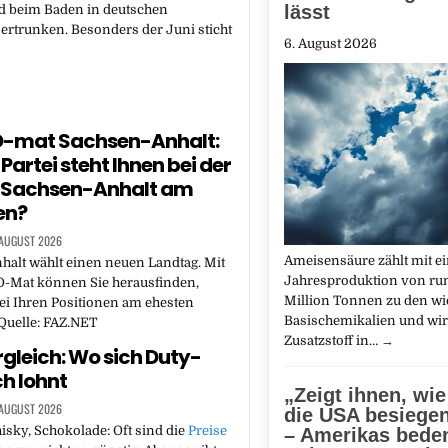
lässt
d beim Baden in deutschen
rtrunken. Besonders der Juni sticht
6. August 2026
-mat Sachsen-Anhalt:
Partei steht Ihnen bei der
n Sachsen-Anhalt am
en?
 AUGUST 2026
Ameisensäure zählt mit e
alt wählt einen neuen Landtag. Mit
Jahresproduktion von run
-Mat können Sie herausfinden,
Million Tonnen zu den wi
ei Ihren Positionen am ehesten
Basischemikalien und wird
 Quelle: FAZ.NET
Zusatzstoff in…
→
rgleich: Wo sich Duty-
ch lohnt
„Zeigt ihnen, wi
 AUGUST 2026
die USA besiege
sky, Schokolade: Oft sind die
Preise
– Amerikas beden