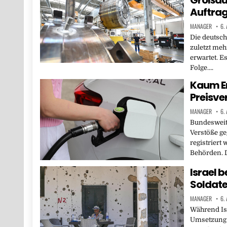
Großauf
Auftrag
MANAGER
6.
Die deutsc
zuletzt meh
erwartet. Es
Folge….
Kaum E
Preisve
MANAGER
6.
Bundesweit
Verstöße ge
registriert
Behörden. 
Israel 
Soldate
MANAGER
6.
Während Isr
Umsetzung 