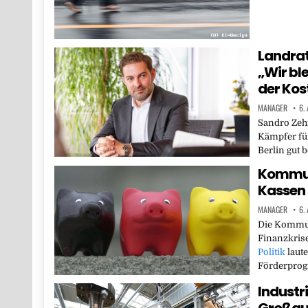
Landra
„Wir bl
der Kos
MANAGER
6.
Sandro Zehn
Kämpfer für
Berlin gut 
Kommuna
Kassen 
MANAGER
6.
Die Kommun
Finanzkrise
Politik
laute
Förderpro
Industr