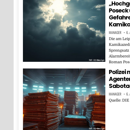
„Hochge
Poseck 
Gefahr
Kamika
MANAGER
6.
Die am Lei
Kamikazedr
Sprengsatz 
Alarmberei
Roman Pos
Polizei
Agente
Sabota
MANAGER
6.
Quelle: DI