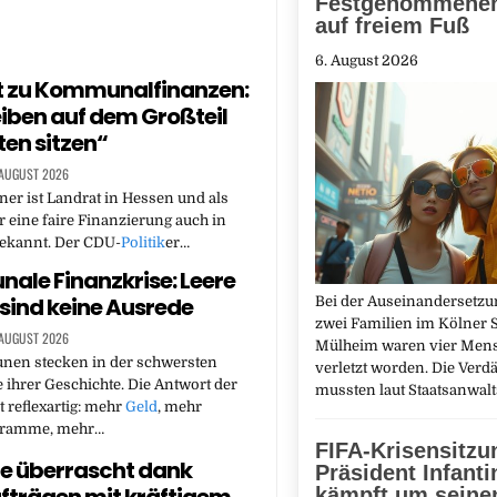
Festgenommenen
auf freiem Fuß
6. August 2026
t zu Kommunalfinanzen:
eiben auf dem Großteil
ten sitzen“
 AUGUST 2026
er ist Landrat in Hessen und als
 eine faire Finanzierung auch in
bekannt. Der CDU-
Politik
er…
le Finanzkrise: Leere
sind keine Ausrede
Bei der Auseinandersetz
zwei Familien im Kölner St
 AUGUST 2026
Mülheim waren vier Men
en stecken in der schwersten
verletzt worden. Die Verd
 ihrer Geschichte. Die Antwort der
mussten laut Staatsanwal
t reflexartig: mehr
Geld
, mehr
gramme, mehr…
FIFA-Krisensitzu
ie überrascht dank
Präsident Infanti
kämpft um seine