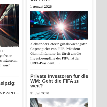
1. August 2026
Aleksander Ceferin gilt als wichtigster
Gegenspieler von FIFA-Präsident
SPD-
Gianni Infantino. Im Streit um die
agsfreien
Investorenpläne der FIFA hat der
Bas müsse im
UEFA-Präsident…
→
ntwurf
Private Investoren für die
WM: Geht die FIFA zu
eipzig:
weit?
wissen –
31. Juli 2026