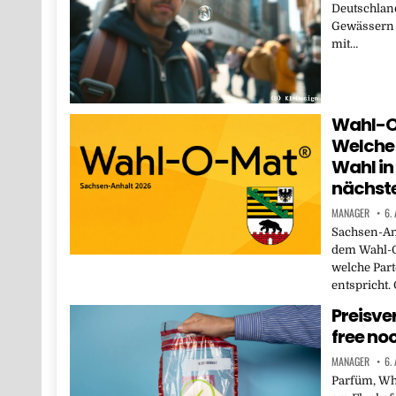
Deutschlan
Gewässern e
mit…
Wahl-O
Welche 
Wahl i
nächst
MANAGER
6.
Sachsen-Anh
dem Wahl-O
welche Part
entspricht.
Preisve
free no
MANAGER
6.
Parfüm, Whi