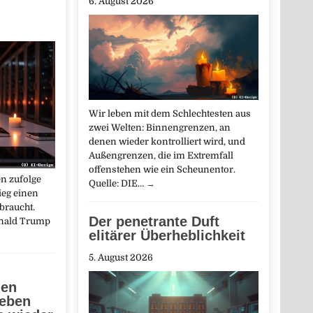
6. August 2026
Wir leben mit dem Schlechtesten aus
zwei Welten: Binnengrenzen, an
denen wieder kontrolliert wird, und
Außengrenzen, die im Extremfall
offenstehen wie ein Scheunentor.
n zufolge
Quelle: DIE…
→
ieg einen
braucht.
Der penetrante Duft
onald Trump
elitärer Überheblichkeit
5. August 2026
hen
ieben