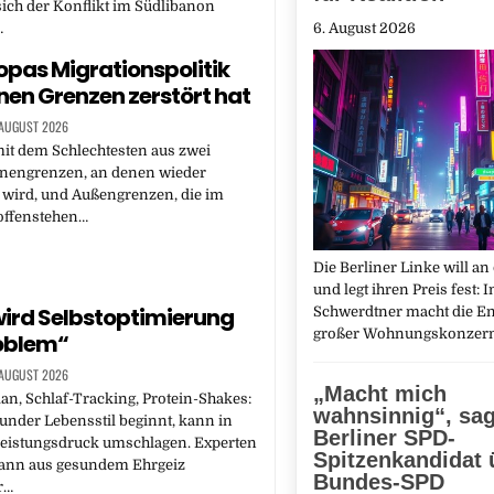
sich der Konflikt im Südlibanon
6. August 2026
…
opas Migrationspolitik
enen Grenzen zerstört hat
 AUGUST 2026
it dem Schlechtesten aus zwei
nnengrenzen, an denen wieder
t wird, und Außengrenzen, die im
offenstehen…
Die Berliner Linke will an
und legt ihren Preis fest: 
ird Selbstoptimierung
Schwerdtner macht die E
großer Wohnungskonzer
oblem“
 AUGUST 2026
„Macht mich
an, Schlaf-Tracking, Protein-Shakes:
wahnsinnig“, sag
under Lebensstil beginnt, kann in
Berliner SPD-
Leistungsdruck umschlagen. Experten
Spitzenkandidat 
wann aus gesundem Ehrgeiz
Bundes-SPD
r…