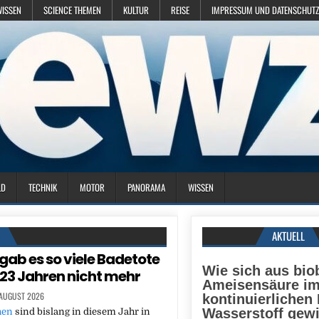
WISSEN
SCIENCE THEMEN
KULTUR
REISE
IMPRESSUM UND DATENSCHUTZ
LD
TECHNIK
MOTOR
PANORAMA
WISSEN
N
AKTUELL
 gab es so viele Badetote
Wie sich aus bio
t 23 Jahren nicht mehr
Ameisensäure i
 AUGUST 2026
kontinuierlichen
Wasserstoff gew
hen
sind bislang in diesem Jahr in