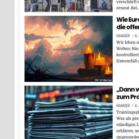
verschärft 
erneut. Bei
Wie Eur
die off
MANAGER
6.
Wir leben m
Welten: Bi
kontrollier
Extremfall 
„Dann w
zum Pr
MANAGER
6.
Trainingspl
Was als ges
ständigen 
erklären, 
ungesunde