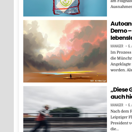
am Flughafe
Ausnahmen.
Autoan
Demo – 
lebensl
MANAGER
6.
Im Prozess
die Münchn
Angeklagte 
worden. Al
„Diese 
auch hi
MANAGER
6.
Nach dem F
Leipziger F
President 
die…