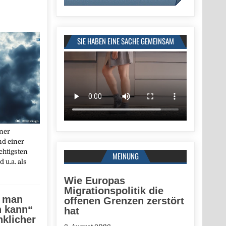
SIE HABEN EINE SACHE GEMEINSAM
iner
d einer
chtigsten
MEINUNG
 u.a. als
Wie Europas
Migrationspolitik die
e man
offenen Grenzen zerstört
n kann“
hat
klicher