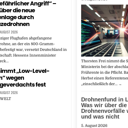
fährlicher Angriff“ –
über die neue
enlage durch
zedrohnen
 AUGUST 2026
pziger Flughafen abgefangene
ohne, an der ein 800-Gramm-
befestigt war, versetzt Deutschland in
tschaft. Hessens Innenminister
Thorsten Frei nimmt die 
eck…
Ministerin bei der abschl
 nimmt „Low-Level-
Frührente in die Pflicht. 
n“ wegen
Herbst einen Referentene
geverdachts fest
„einschließlich der…
→
 AUGUST 2026
Drohnenfund in L
E WELT
Was wir über die
Drohnenvorfälle 
und was nicht
5. August 2026