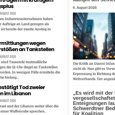
trägen mit kräftigem
splus
6. August 2026
 AUGUST 2026
hen Industrieunternehmen haben
r Aufträge an Land gezogen als
 ist bereits der zweite Anstieg in
rmittlungen wegen
rstößen an Tankstellen
 AUGUST 2026
 sind Tausende mutmaßliche
Die Kritik an Gianni Infan
gen die 12-Uhr-Regel an Tankstellen
nicht ab. Nun gibt es Vorw
 worden. In wenigen Fälle ermitteln die
Erpressung in Richtung d
Die bislang…
Weltverbands. Der angez
bestätigt Tod zweier
n im Libanon
„Es wird mit der
vergesellschaftet
 AUGUST 2026
Enteignungen lau
ael und der Libanon weiter über die
Schwerdtner Be
einer Waffenruhe sprechen,
für Koalition