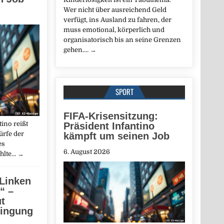
Wer nicht über ausreichend Geld
verfügt, ins Ausland zu fahren, der
muss emotional, körperlich und
organisatorisch bis an seine Grenzen
gehen.…
→
SPORT
FIFA-Krisensitzung:
tino reißt
Präsident Infantino
ürfe der
kämpft um seinen Job
es
6. August 2026
ählte…
→
 Linken
“ –
t
dingung