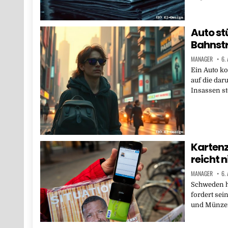
Auto st
Bahnstr
MANAGER
6.
Ein Auto k
auf die daru
Insassen st
Kartenz
reicht n
MANAGER
6.
Schweden h
fordert sei
und Münzen