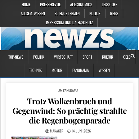
HOME
PRESSEREVUE
AI-ECONOMICS
LESESTOFF
ALLGEM. WISSEN
SCIENCE THEMEN
KULTUR
REISE
IMPRESSUM UND DATENSCHUTZ
TOP-NEWS
POLITIK
WIRTSCHAFT
SPORT
KULTUR
GELD
TECHNIK
MOTOR
PANORAMA
WISSEN
POSTED IN
PANORAMA
Trotz Wolkenbruch und
Gegenwind: So prächtig strahlte
die Regenbogenparade
MANAGER
14. JUNI 2026