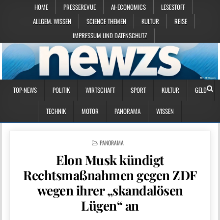
HOME
PRESSEREVUE
AI-ECONOMICS
LESESTOFF
ALLGEM. WISSEN
SCIENCE THEMEN
KULTUR
REISE
IMPRESSUM UND DATENSCHUTZ
TOP-NEWS
POLITIK
WIRTSCHAFT
SPORT
KULTUR
GELD
TECHNIK
MOTOR
PANORAMA
WISSEN
POSTED IN
PANORAMA
Elon Musk kündigt
Rechtsmaßnahmen gegen ZDF
wegen ihrer „skandalösen
Lügen“ an