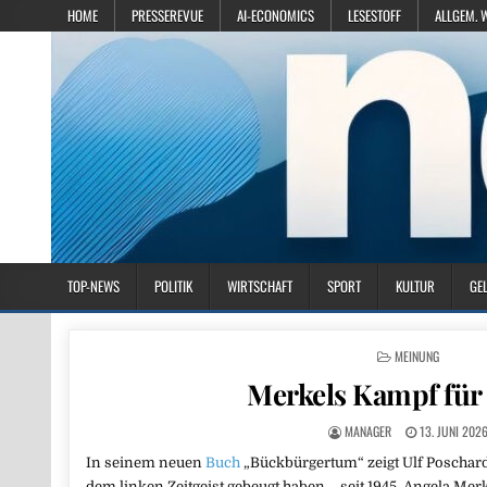
HOME
PRESSEREVUE
AI-ECONOMICS
LESESTOFF
ALLGEM. 
TOP-NEWS
POLITIK
WIRTSCHAFT
SPORT
KULTUR
GE
POSTED IN
MEINUNG
Merkels Kampf für
MANAGER
13. JUNI 202
In seinem neuen
Buch
„Bückbürgertum“ zeigt Ulf Poschard
dem linken Zeitgeist gebeugt haben – seit 1945. Angela Mer