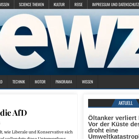
WISSEN
SCIENCE THEMEN
KULTUR
REISE
IMPRESSUM UND DATENSCHUTZ
LD
TECHNIK
MOTOR
PANORAMA
WISSEN
AKTUELL
 die AfD
Öltanker verliert
6
Vor der Küste d
droht eine
t, wie Liberale und Konservative sich
Umweltkatastrop
kel vollendete diese Unterwerfung.