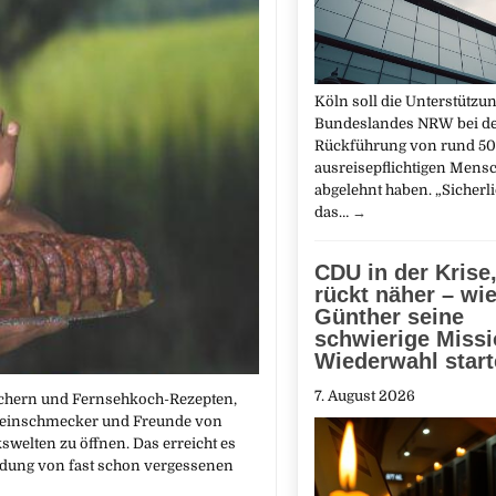
Köln soll die Unterstützu
Bundeslandes NRW bei d
Rückführung von rund 5
ausreisepflichtigen Mens
abgelehnt haben. „Sicherl
das…
→
CDU in der Krise
rückt näher – wi
Günther seine
schwierige Miss
Wiederwahl start
7. August 2026
büchern und Fernsehkoch-Rezepten,
ür Feinschmecker und Freunde von
welten zu öffnen. Das erreicht es
dung von fast schon vergessenen