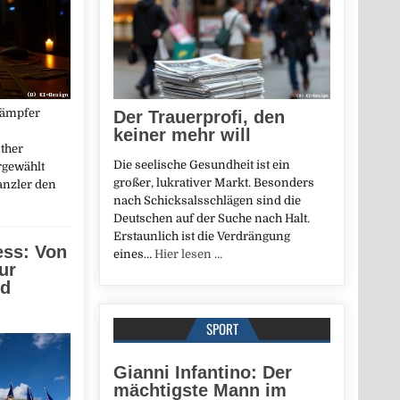
kämpfer
Der Trauerprofi, den
keiner mehr will
ther
Die seelische Gesundheit ist ein
rgewählt
großer, lukrativer Markt. Besonders
anzler den
nach Schicksalsschlägen sind die
Deutschen auf der Suche nach Halt.
Erstaunlich ist die Verdrängung
ess: Von
eines…
Hier lesen …
ur
nd
SPORT
Gianni Infantino: Der
mächtigste Mann im