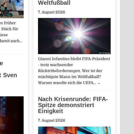
Weltfußball
7. August 2026
n früher
 Stück für
iese
 damit auch…
Gianni Infantino bleibt FIFA-Präsident
ne
- trotz wachsender
Rücktrittsforderungen. Wer ist der
t Sven
mächtigste Mann im Weltfußball?
Warum wandte sich die UEFA…
→
Nach Krisenrunde: FIFA-
Spitze demonstriert
Einigkeit
7. August 2026