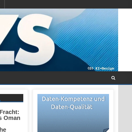
 Fracht:
es Oman
he