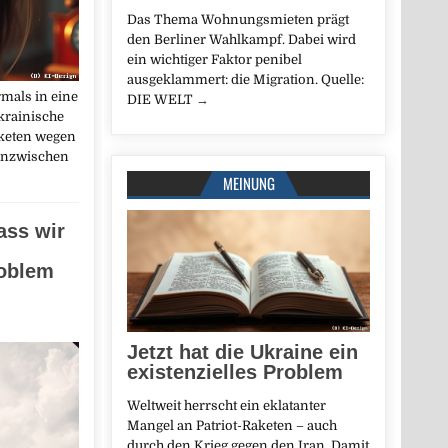
Das Thema Wohnungsmieten prägt
den Berliner Wahlkampf. Dabei wird
ein wichtiger Faktor penibel
ausgeklammert: die Migration. Quelle:
rmals in eine
DIE WELT
→
krainische
aketen wegen
 inzwischen
MEINUNG
ass wir
oblem
Jetzt hat die Ukraine ein
existenzielles Problem
Weltweit herrscht ein eklatanter
Mangel an Patriot-Raketen – auch
durch den Krieg gegen den Iran. Damit