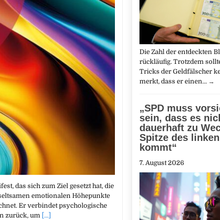
Die Zahl der entdeckten Bl
rückläufig. Trotzdem soll
Tricks der Geldfälscher 
merkt, dass er einen…
→
„SPD muss vorsi
sein, dass es nic
dauerhaft zu Wec
Spitze des linke
kommt“
7. August 2026
est, das sich zum Ziel gesetzt hat, die
 seltsamen emotionalen Höhepunkte
ichnet. Er verbindet psychologische
ten zurück, um
[...]