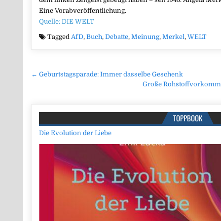
Eine Vorabveröffentlichung.
Quelle: DIE WELT
Tagged
AfD
,
Buch
,
Debatte
,
Meinung
,
Merkel
,
WELT
Beitragsnavigation
← Geburtstagsparade: Immer dasselbe Geschenk
Große Rohstoffvorkomme
TOPPBOOK
Die Evolution der Liebe