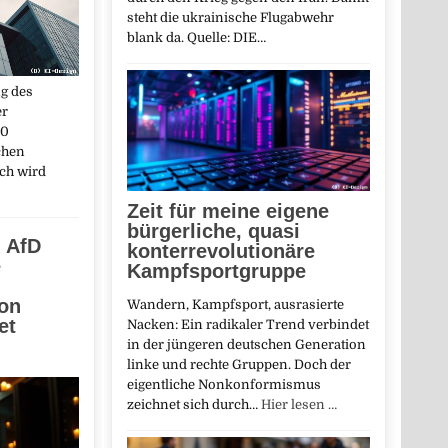
steht die ukrainische Flugabwehr
blank da. Quelle: DIE…
ng des
er
00
chen
ich wird
Zeit für meine eigene
bürgerliche, quasi
, AfD
konterrevolutionäre
e
Kampfsportgruppe
ion
Wandern, Kampfsport, ausrasierte
et
Nacken: Ein radikaler Trend verbindet
in der jüngeren deutschen Generation
linke und rechte Gruppen. Doch der
eigentliche Nonkonformismus
zeichnet sich durch…
Hier lesen …