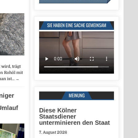
SIE HABEN EINE SACHE GEMEINSAM
wird, trägt
n Rohöl mit
man ist…
→
MEINUNG
niger
Umlauf
Diese Kölner
Staatsdiener
unterminieren den Staat
7. August 2026