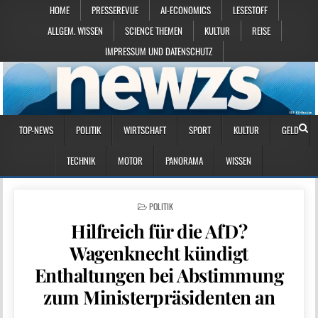
HOME
PRESSEREVUE
AI-ECONOMICS
LESESTOFF
ALLGEM. WISSEN
SCIENCE THEMEN
KULTUR
REISE
IMPRESSUM UND DATENSCHUTZ
TOP-NEWS
POLITIK
WIRTSCHAFT
SPORT
KULTUR
GELD
TECHNIK
MOTOR
PANORAMA
WISSEN
POSTED IN
POLITIK
Hilfreich für die AfD?
Wagenknecht kündigt
Enthaltungen bei Abstimmung
zum Ministerpräsidenten an