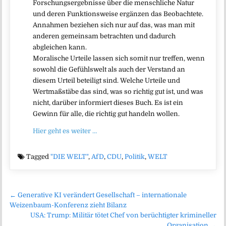
Forschungsergebnisse über die menschliche Natur
und deren Funktionsweise ergänzen das Beobachtete.
Annahmen beziehen sich nur auf das, was man mit
anderen gemeinsam betrachten und dadurch
abgleichen kann.
Moralische Urteile lassen sich somit nur treffen, wenn
sowohl die Gefühlswelt als auch der Verstand an
diesem Urteil beteiligt sind. Welche Urteile und
Wertmaßstäbe das sind, was so richtig gut ist, und was
nicht, darüber informiert dieses Buch. Es ist ein
Gewinn für alle, die richtig gut handeln wollen.
Hier geht es weiter …
Tagged
"DIE WELT"
,
AfD
,
CDU
,
Politik
,
WELT
Beitragsnavigation
← Generative KI verändert Gesellschaft – internationale
Weizenbaum-Konferenz zieht Bilanz
USA: Trump: Militär tötet Chef von berüchtigter krimineller
Organisation →