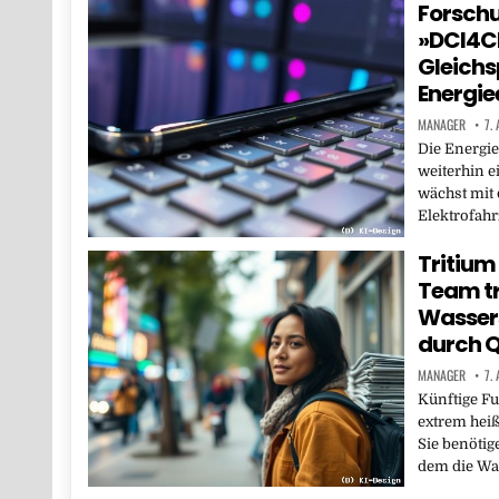
Forsch
»DCI4Ch
Gleich
Energiee
MANAGER
7.
Die Energie
weiterhin e
wächst mit 
Elektrofahr
Tritium
Team tr
Wasser
durch Q
MANAGER
7.
Künftige F
extrem heiß
Sie benötig
dem die Wa