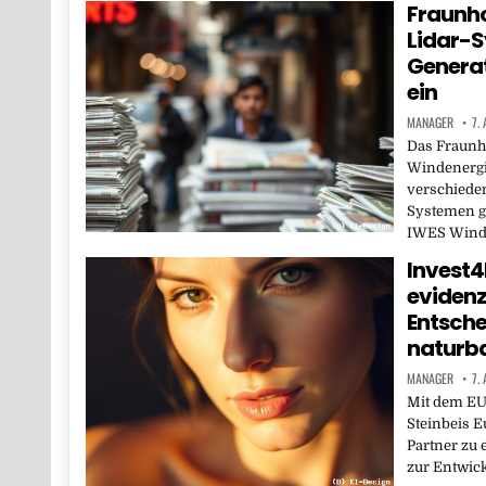
Fraunho
Lidar-S
Generat
ein
MANAGER
7.
Das Fraunho
Windenergi
verschieden
Systemen gl
IWES Wind-L
Invest4
evidenz
Entsche
naturba
MANAGER
7.
Mit dem EU-
Steinbeis 
Partner zu 
zur Entwic