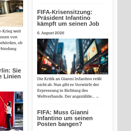
FIFA-Krisensitzung:
Präsident Infantino
kämpft um seinen Job
e-Krieg weit
6. August 2026
tionen von
behörden, ob
erbindung
lin: Sie
e Linien
Die Kritik an Gianni Infantino reißt
nicht ab. Nun gibt es Vorwürfe der
Erpressung in Richtung des
Weltverbands. Der angezählte…
→
FIFA: Muss Gianni
Infantino um seinen
Posten bangen?