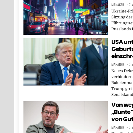
MANAGER
7.
Ukraine-Prä
Sitzung der
Führung sei
Russlands 
USA unt
Geburts
einsch
MANAGER
7.
Neues Dekr
verhindern
Raketenmang
Trump grei
Senatskand
Von weg
„Bunte
von Gut
MANAGER
7.