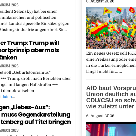
6. August 2026
 AUGUST 2026
sident Selenskyj hat bei einer
 militärischen und politischen
nes Landes spezielle Einsätze gegen
Rüstungsindustrie angeordnet. Sie…
er Trump: Trump will
ortprinzip abermals
Ein neues Gesetz soll PKK
ränken
eine Freilassung oder ei
 AUGUST 2026
in die Türkei ermöglichen.
längst nicht für…
→
et soll „Geburtstourismus“
 +++ Trump droht nach Berichten über
el mit langen Haftstrafen +++
AfD baut Vorspru
ft demokratischen
Union deutlich a
i
daten
…
CDU/CSU so sch
en „Liebes-Aus“:
wie zuletzt unter
“ muss Gegendarstellung
6. August 2026
tenberg auf Titel bringen
 AUGUST 2026