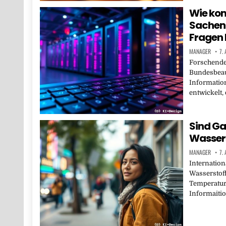
Wie kom
Sachen 
Fragen 
MANAGER
7.
Forschende
Bundesbeau
Information
entwickelt,
Sind Ga
Wassers
MANAGER
7.
Internation
Wasserstof
Temperature
Informaitio