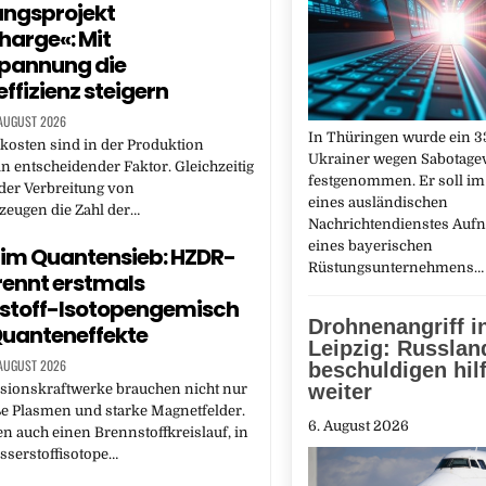
ungsprojekt
arge«: Mit
spannung die
ffizienz steigern
 AUGUST 2026
In Thüringen wurde ein 33
kosten sind in der Produktion
Ukrainer wegen Sabotage
in entscheidender Faktor. Gleichzeitig
festgenommen. Er soll im
der Verbreitung von
eines ausländischen
zeugen die Zahl der…
Nachrichtendienstes Au
eines bayerischen
 im Quantensieb: HZDR-
Rüstungsunternehmens
ennt erstmals
stoff-Isotopengemisch
Drohnenangriff i
uanteneffekte
Leipzig: Russlan
 AUGUST 2026
beschuldigen hilf
weiter
usionskraftwerke brauchen nicht nur
e Plasmen und starke Magnetfelder.
6. August 2026
en auch einen Brennstoffkreislauf, in
sserstoffisotope…