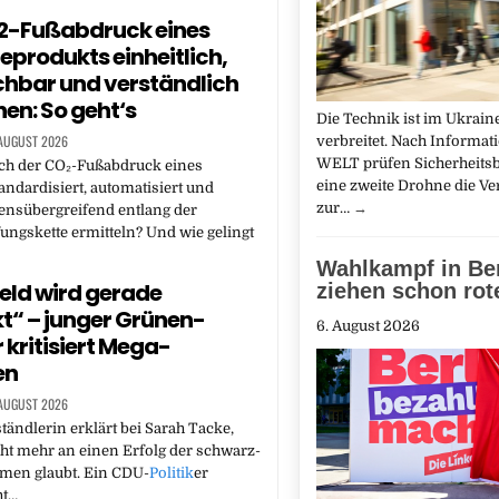
2-Fußabdruck eines
ieprodukts einheitlich,
chbar und verständlich
en: So geht‘s
Die Technik ist im Ukrain
 AUGUST 2026
verbreitet. Nach Informa
WELT prüfen Sicherheits
ich der CO₂-Fußabdruck eines
eine zweite Drohne die V
andardisiert, automatisiert und
zur…
→
nsübergreifend entlang der
ngskette ermitteln? Und wie gelingt
Wahlkampf in Ber
eld wird gerade
ziehen schon rot
t“ – junger Grünen-
6. August 2026
r kritisiert Mega-
en
 AUGUST 2026
ständlerin erklärt bei Sarah Tacke,
cht mehr an einen Erfolg der schwarz-
rmen glaubt. Ein CDU-
Politik
er
ht…