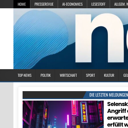
HOME
PRESSEREVUE
AI-ECONOMICS
LESESTOFF
ALLGEM. 
TOP-NEWS
POLITIK
WIRTSCHAFT
SPORT
KULTUR
GE
DIE LETZTEN MELDUNGE
Selensk
Angriff
erwarte
erfüllt 