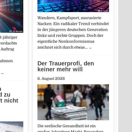
Wandern, Kampfsport, ausrasierte
Nacken: Ein radikaler Trend verbindet
in der jüngeren deutschen Generation
linke und rechte Gruppen. Doch der
-jähriger
eigentliche Nonkonformismus
verdachts
zeichnet sich durch etwas…
→
 Auftrag
fnahmen
Der Trauerprofi, den
keiner mehr will
…
→
6. August 2026
n
d zu
t nicht
Die seelische Gesundheit ist ein
großer, lukrativer Markt. Besonders