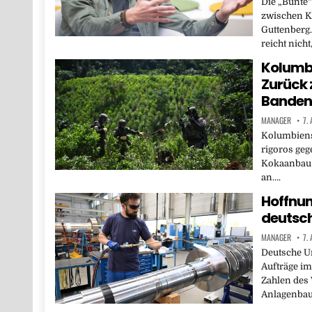
Die „Bunte“
zwischen K
Guttenberg.
reicht nicht
Kolumbi
Zurück 
Banden
MANAGER
7.
Kolumbiens 
rigoros ge
Kokaanbau v
an….
Hoffnun
deutsch
MANAGER
7.
Deutsche U
Aufträge i
Zahlen des
Anlagenbau