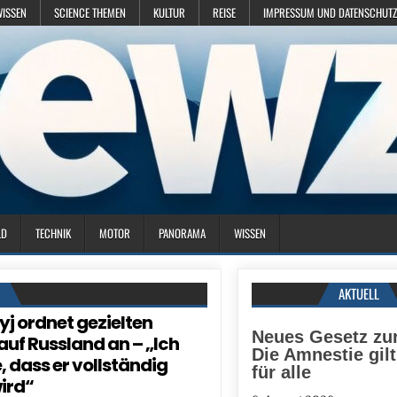
WISSEN
SCIENCE THEMEN
KULTUR
REISE
IMPRESSUM UND DATENSCHUTZ
LD
TECHNIK
MOTOR
PANORAMA
WISSEN
N
AKTUELL
yj ordnet gezielten
Neues Gesetz zu
 auf Russland an – „Ich
Die Amnestie gilt
, dass er vollständig
für alle
wird“