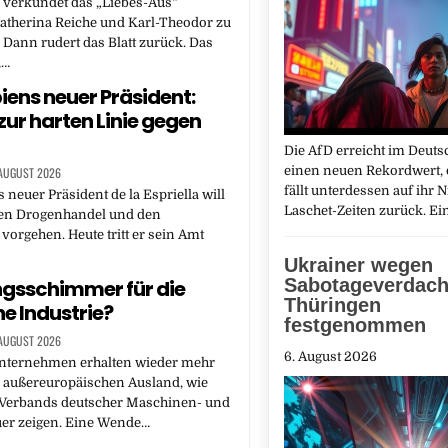
 verkündet das „Liebes-Aus“
atherina Reiche und Karl-Theodor zu
 Dann rudert das Blatt zurück. Das
,…
ens neuer Präsident:
zur harten Linie gegen
Die AfD erreicht im Deut
einen neuen Rekordwert, 
 AUGUST 2026
fällt unterdessen auf ihr 
neuer Präsident de la Espriella will
Laschet-Zeiten zurück. Ei
gen Drogenhandel und den
orgehen. Heute tritt er sein Amt
Ukrainer wegen
Sabotageverdach
gsschimmer für die
Thüringen
e Industrie?
festgenommen
 AUGUST 2026
6. August 2026
nternehmen erhalten wieder mehr
m außereuropäischen Ausland, wie
 Verbands deutscher Maschinen- und
er zeigen. Eine Wende…