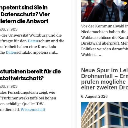
petent sind Sie in
Datenschutz? Vier
liefern die Antwort
Vor der Kommunalwahl i
 AUGUST 2026
Niedersachsen haben die
 der Universität Würzburg und die
Wahlausschüsse die Kand
ftragte für den
Daten
schutz und die
Direktwahl überprüft. Me
sfreiheit haben eine Kurzskala
Politiker wurden daraufh
 die
Daten
schutzkompetenz mit…
Wahlen…
→
Neue Spur im Lei
sturbinen bereit für die
Drohnenfall – Erm
toffwirtschaft?
prüfen mögliche 
 AUGUST 2026
einer zweiten Dr
ales Forschungsteam zeigt, wie
6. August 2026
f Turbinenwerkstoffe bei hohen
n schädigt. Quelle: IDW-
nsdienst d.
Wissenschaft