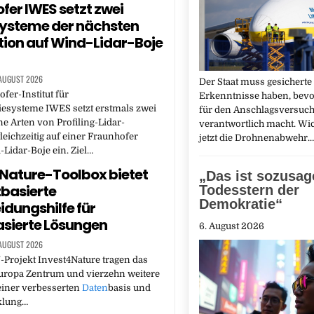
fer IWES setzt zwei
ysteme der nächsten
ion auf Wind-Lidar-Boje
 AUGUST 2026
Der Staat muss gesicherte
fer-Institut für
Erkenntnisse haben, bev
esysteme IWES setzt erstmals zwei
für den Anschlagsversuch 
e Arten von Profiling-Lidar-
verantwortlich macht. Wich
eichzeitig auf einer Fraunhofer
jetzt die Drohnenabwehr.
idar-Boje ein. Ziel…
Nature-Toolbox bietet
„Das ist sozusag
basierte
Todesstern der
Demokratie“
idungshilfe für
sierte Lösungen
6. August 2026
 AUGUST 2026
Projekt Invest4Nature tragen das
Europa Zentrum und vierzehn weitere
einer verbesserten
Daten
basis und
klung…