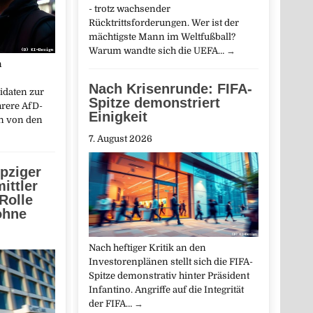
- trotz wachsender
Rücktrittsforderungen. Wer ist der
mächtigste Mann im Weltfußball?
Warum wandte sich die UEFA…
→
n
Nach Krisenrunde: FIFA-
idaten zur
Spitze demonstriert
hrere AfD-
Einigkeit
in von den
7. August 2026
pziger
ittler
Rolle
ohne
Nach heftiger Kritik an den
Investorenplänen stellt sich die FIFA-
Spitze demonstrativ hinter Präsident
Infantino. Angriffe auf die Integrität
der FIFA…
→