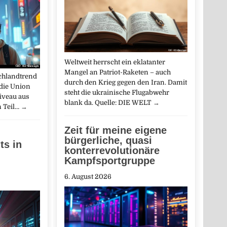
Weltweit herrscht ein eklatanter
Mangel an Patriot-Raketen – auch
schlandtrend
durch den Krieg gegen den Iran. Damit
die Union
steht die ukrainische Flugabwehr
Niveau aus
blank da. Quelle: DIE WELT
→
n Teil…
→
Zeit für meine eigene
bürgerliche, quasi
ts in
konterrevolutionäre
Kampfsportgruppe
6. August 2026