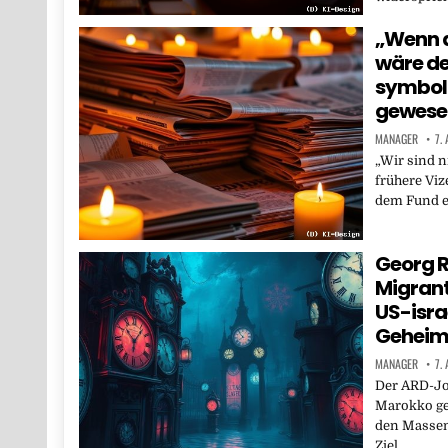
„Wenn d
wäre de
symbol
gewese
MANAGER
7.
„Wir sind n
frühere Viz
dem Fund e
Georg R
Migran
US-isr
Geheim
MANAGER
7.
Der ARD-Jou
Marokko ge
den Massena
Ziel…