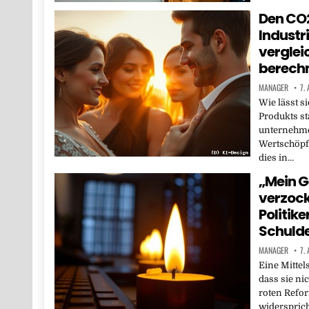
Den CO
Industr
verglei
berechn
MANAGER
7.
Wie lässt s
Produkts st
unternehme
Wertschöpfu
dies in…
„Mein G
verzock
Politike
Schuld
MANAGER
7.
Eine Mittel
dass sie ni
roten Refo
widerspric