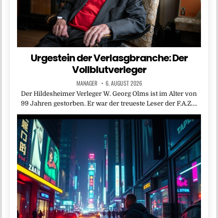
Urgestein der Verlasgbranche: Der
Vollblutverleger
MANAGER
6. AUGUST 2026
Der Hildesheimer Verleger W. Georg Olms ist im Alter von
99 Jahren gestorben. Er war der treueste Leser der F.A.Z….