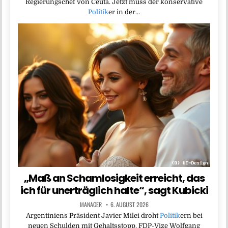
Regierungschef von Ceuta. Jetzt muss der konservative
Politik
er in der…
„Maß an Schamlosigkeit erreicht, das
ich für unerträglich halte“, sagt Kubicki
MANAGER
6. AUGUST 2026
Argentiniens Präsident Javier Milei droht
Politik
ern bei
neuen Schulden mit Gehaltsstopp. FDP-Vize Wolfgang