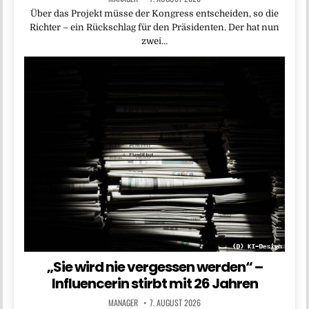
Über das Projekt müsse der Kongress entscheiden, so die
Richter – ein Rückschlag für den Präsidenten. Der hat nun
zwei…
„Sie wird nie vergessen werden“ –
Influencerin stirbt mit 26 Jahren
MANAGER
7. AUGUST 2026