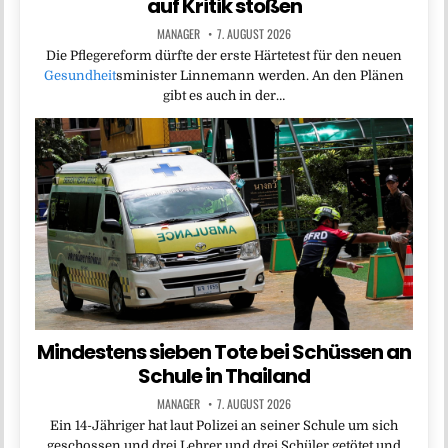
auf Kritik stoßen
MANAGER
7. AUGUST 2026
Die Pflegereform dürfte der erste Härtetest für den neuen
Gesundheit
sminister Linnemann werden. An den Plänen
gibt es auch in der…
Mindestens sieben Tote bei Schüssen an
Schule in Thailand
MANAGER
7. AUGUST 2026
Ein 14-Jähriger hat laut Polizei an seiner Schule um sich
geschossen und drei Lehrer und drei Schüler getötet und