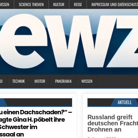
WISSEN
SCIENCE THEMEN
KULTUR
REISE
IMPRESSUM UND DATENSCHUTZ
LD
TECHNIK
MOTOR
PANORAMA
WISSEN
N
AKTUELL
u einen Dachschaden?“ –
Russland greift
gte Gina H. pöbelt ihre
deutschen Fracht
Schwester im
Drohnen an
ssaal an