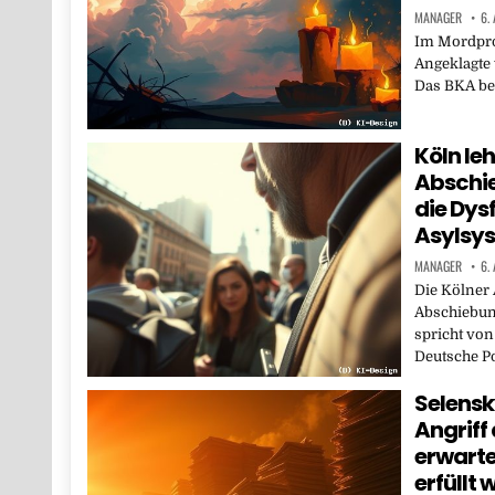
MANAGER
6.
Im Mordproz
Angeklagte 
Das BKA bes
Köln leh
Abschie
die Dys
Asylsy
MANAGER
6.
Die Kölner 
Abschiebun
spricht von
Deutsche P
Selensk
Angriff
erwarte
erfüllt 