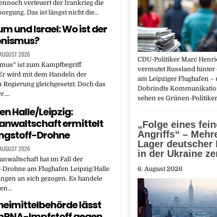
ennoch verteuert der Irankrieg die
orgung. Das ist längst nicht die…
m und Israel: Wo ist der
ionismus?
 AUGUST 2026
CDU-Politiker Marc Hen
smus“ ist zum Kampfbegriff
vermutet Russland hinter
Er wird mit dem Handeln der
am Leipziger Flughafen – 
n Regierung gleichgesetzt. Doch das
Dobrindts Kommunikatio
er….
sehen es Grünen-Politike
en Halle/Leipzig:
nwaltschaft ermittelt
„Folge eines fei
ngstoff-Drohne
Angriffs“ – Mehr
Lager deutscher
 AUGUST 2026
in der Ukraine ze
nwaltschaft hat im Fall der
6. August 2026
-Drohne am Flughafen Leipzig/Halle
ungen an sich gezogen. Es handele
nen…
eimittelbehörde lässt
mRNA-Impfstoff gegen