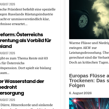
 AUGUST 2026
sche Präsident befiehlt eine spezielle
gegen Russlands Rüstungsindustrie
acht er unmissverständlich klar,
ebnisse erwartet….
eform: Österreichs
rentung als Vorbild für
Warme Flüsse und Niedri
hland
zwingen AKW zur
 AUGUST 2026
Leistungsdrosselung. Übe
gerechnet sind die Verlust
gibt es zum Thema Rente mit 63
Doch an kritischen Tage
 für Österreichs
tspension. Dort spielt sie bislang
 kaum…
Europas Flüsse 
er Wasserstand der
Trockenen: Das s
Folgen
bedroht
ersorgung
6. August 2026
 AUGUST 2026
 Dürre, Hitzerekorde und sinkende