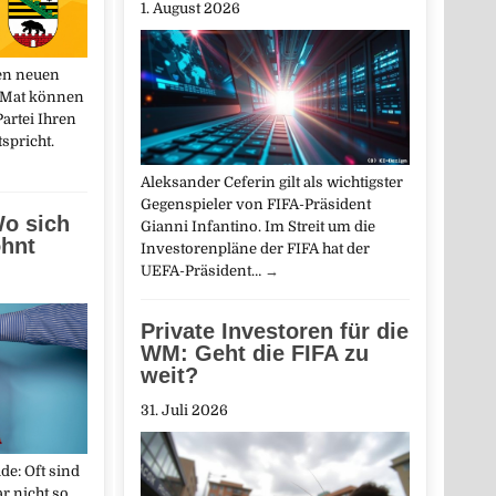
1. August 2026
en neuen
-Mat können
artei Ihren
spricht.
Aleksander Ceferin gilt als wichtigster
Gegenspieler von FIFA-Präsident
Wo sich
Gianni Infantino. Im Streit um die
ohnt
Investorenpläne der FIFA hat der
UEFA-Präsident…
→
Private Investoren für die
WM: Geht die FIFA zu
weit?
31. Juli 2026
e: Oft sind
r nicht so