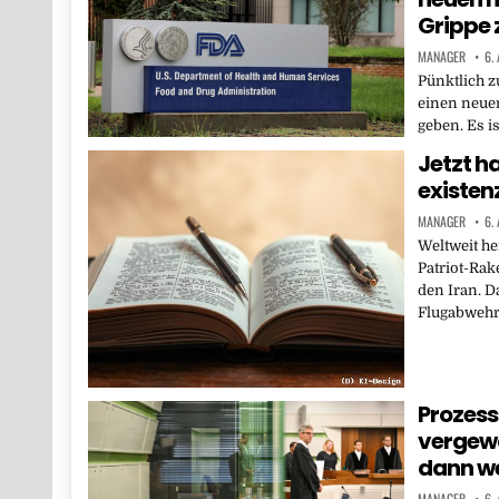
Grippe 
MANAGER
6.
Pünktlich z
einen neue
geben. Es i
Jetzt ha
existen
MANAGER
6.
Weltweit he
Patriot-Rak
den Iran. D
Flugabweh
Prozess 
vergewa
dann wei
MANAGER
6.