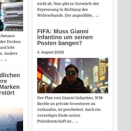
nicht ab. Nun gibt es Vorwürfe der
Erpressung in Richtung des
Weltverbands. Der angezählte…
→
FIFA: Muss Gianni
richmann
Infantino um seinen
 der Drohne
Posten bangen?
und lobt
4. August 2026
n. Anders
r…
→
ndlichen
ere
 Marken
rstört
Der Plan von Gianni Infantino, WM-
Rechte an private Investoren zu
verkaufen, ist gescheitert. Auch ein
vorzeitiges Ende seiner
Präsidentschaft ist…
→