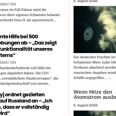
6. August 2026
 AUGUST 2026
ess im Fall Fabian wird die
von ihrer eigenen Schwester belastet.
chreibt Gina H. als egozentrisch….
nte Hilfe bei 500
bungen ab – „Das zeigt
funktionalität unseres
stems“
Ein deutscher Frachter ist
 AUGUST 2026
Schwarzen Meer nahe Od
Drohnen attackiert worde
Ausländerbehörde soll Hilfe bei
russischen Angaben wurd
gen abgelehnt haben. Die CDU
Schiffe angegriffen.…
→
 „vorsätzlichem Staatsversagen“, die
olizeigewerkschaft von einem…
Wenn Hitze den
yj ordnet gezielten
Atomstrom ausb
 auf Russland an – „Ich
, dass er vollständig
6. August 2026
wird“