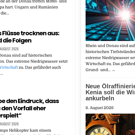
e an der Donau treffen Mittel- und
pa hart. Ungarn und Rumänien
 die…
 Flüsse trocknen aus:
d die Folgen
Rhein und Donau sind auf
 AUGUST 2026
historischen Tiefststände
onau sind auf historischen
extreme Niedrigwasser set
en. Das extreme Niedrigwasser setzt
Wirtschaft zu. Das gefähr
irtschaft
zu. Das gefährdet auch
Grund- und…
→
d…
Neue Ölraffinieri
Kenia soll die Wi
ankurbeln
be den Eindruck, dass
den Vorfall eher
6. August 2026
rspielt“
 AUGUST 2026
mps Helikopter kam einem