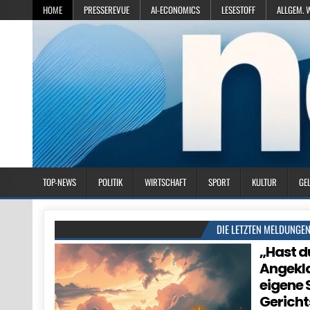
HOME
PRESSEREVUE
AI-ECONOMICS
LESESTOFF
ALLGEM. 
TOP-NEWS
POLITIK
WIRTSCHAFT
SPORT
KULTUR
GE
DIE LETZTEN MELDUNGE
„Hast d
Angekla
eigene 
Gericht