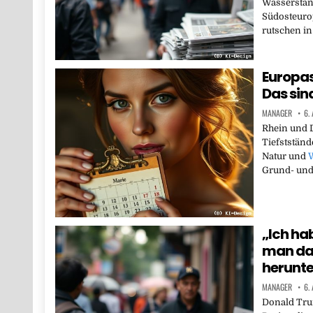
Wasserständ
Südosteuro
rutschen in
Europas
Das sin
MANAGER
6.
Rhein und D
Tiefstständ
Natur und
W
Grund- un
„Ich ha
man da 
herunte
MANAGER
6.
Donald Tru