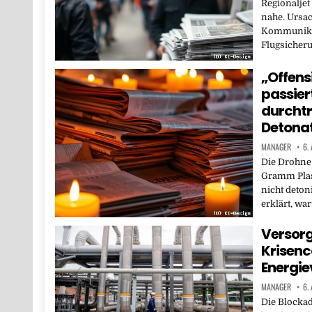
Regionaljet
nahe. Ursac
Kommunika
Flugsicheru
„Offens
passier
durchtr
Detona
MANAGER
6.
Die Drohne
Gramm Plast
nicht deton
erklärt, w
Versorg
Krisenco
Energi
MANAGER
6.
Die Blockad