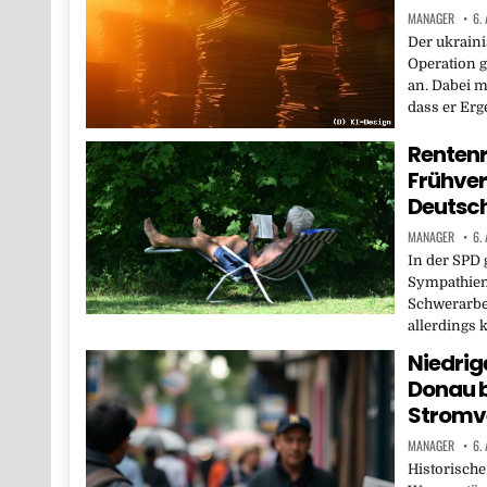
MANAGER
6.
Der ukraini
Operation 
an. Dabei m
dass er Erg
Rentenr
Frühver
Deutsc
MANAGER
6.
In der SPD 
Sympathien
Schwerarbei
allerdings
Niedrig
Donau 
Stromv
MANAGER
6.
Historische