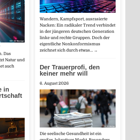
Wandern, Kampfsport, ausrasierte
Nacken: Ein radikaler Trend verbindet
in der jüngeren deutschen Generation
linke und rechte Gruppen. Doch der
eigentliche Nonkonformismus
zeichnet sich durch etwas…
→
n. Das
zt Natur und
det auch
Der Trauerprofi, den
keiner mehr will
6. August 2026
e in
rtschaft
Die seelische Gesundheit ist ein
großer, lukrativer Markt. Besonders