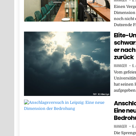
Einen Verge
Dimension h
noch nicht 
Dutzende F
Elite-Un
schwarz
er nach
zurück
MANAGER
6.
Vom gefeier
Universität
hat seinen
aufgegeben
Anschla
Eine ne
Bedroh
MANAGER
6.
Die Sprengs