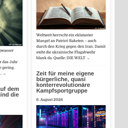
Weltweit herrscht ein eklatanter
Mangel an Patriot-Raketen – auch
durch den Krieg gegen den Iran. Damit
gwasser
steht die ukrainische Flugabwehr
blank da. Quelle: DIE WELT
→
r das Jahr
e gering.
Zeit für meine eigene
n…
→
bürgerliche, quasi
konterrevolutionäre
auf dem
Kampfsportgruppe
ind die
6. August 2026