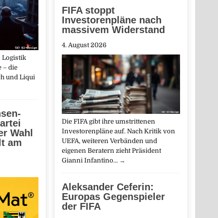
FIFA stoppt
Investorenpläne nach
massivem Widerstand
4. August 2026
 Logistik
 – die
h und Liqui
sen-
artei
Die FIFA gibt ihre umstrittenen
der Wahl
Investorenpläne auf. Nach Kritik von
lt am
UEFA, weiteren Verbänden und
eigenen Beratern zieht Präsident
Gianni Infantino…
→
Aleksander Ceferin:
Europas Gegenspieler
der FIFA