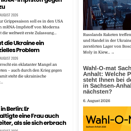
zu
 AUGUST 2026
ur Grippesaison soll es in den USA
n mRNA-Impfstoff von Moderna
st die weltweit erste Zulassung…
Russlands Raketen treffen
und Handel in der Ukraine
t die Ukraine ein
zerstörten Lager von Bosc
zielles Problem
Moly in Kiew…
→
 AUGUST 2026
rrscht ein eklatanter Mangel an
Wahl-O-mat Sach
eten – auch durch den Krieg gegen
Anhalt: Welche P
amit steht die ukrainische
steht Ihnen bei 
r…
in Sachsen-Anha
nächsten?
6. August 2026
in Berlin: Er
ltigte eine Frau auch
ter, als sie sich erbrach
 AUGUST 2026