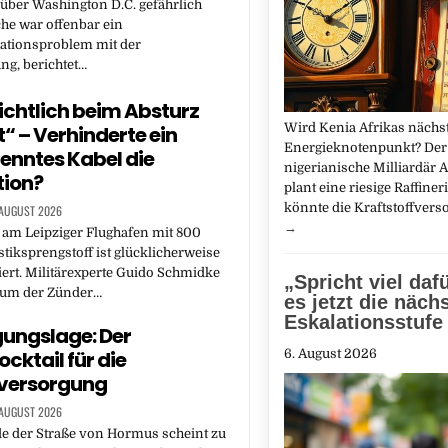
 über Washington D.C. gefährlich
he war offenbar ein
tionsproblem mit der
ng, berichtet…
ichtlich beim Absturz
Wird Kenia Afrikas nächst
t“ – Verhinderte ein
Energieknotenpunkt? Der
enntes Kabel die
nigerianische Milliardär 
tion?
plant eine riesige Raffineri
könnte die Kraftstoffvers
 AUGUST 2026
→
 am Leipziger Flughafen mit 800
iksprengstoff ist glücklicherweise
iert. Militärexperte Guido Schmidke
„Spricht viel daf
arum der Zünder…
es jetzt die näch
Eskalationsstufe 
ungslage: Der
6. August 2026
cktail für die
eversorgung
 AUGUST 2026
e der Straße von Hormus scheint zu