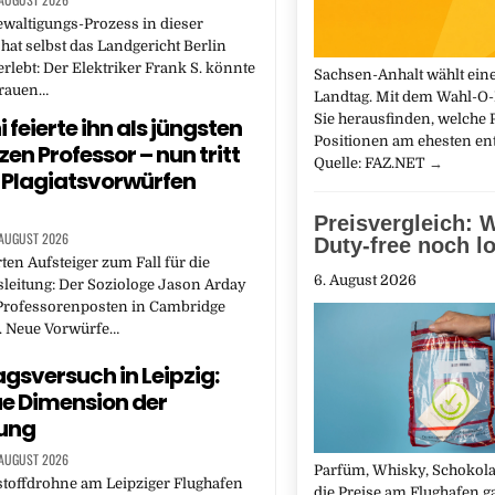
waltigungs-Prozess in dieser
at selbst das Landgericht Berlin
erlebt: Der Elektriker Frank S. könnte
Sachsen-Anhalt wählt ein
rauen…
Landtag. Mit dem Wahl-O
Sie herausfinden, welche P
i feierte ihn als jüngsten
Positionen am ehesten ent
en Professor – nun tritt
Quelle: FAZ.NET
→
 Plagiatsvorwürfen
Preisvergleich: 
 AUGUST 2026
Duty-free noch l
ten Aufsteiger zum Fall für die
6. August 2026
sleitung: Der Soziologe Jason Arday
 Professorenposten in Cambridge
. Neue Vorwürfe…
gsversuch in Leipzig:
ue Dimension der
ung
 AUGUST 2026
Parfüm, Whisky, Schokolad
toffdrohne am Leipziger Flughafen
die Preise am Flughafen ga