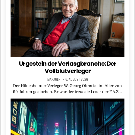
Urgestein der Verlasgbranche: Der
Vollblutverleger
MANAGER
6. AUGUST 2026
Der Hildesheimer Verleger W. Georg Olms ist im Alter von
99 Jahren gestorben. Er war der treueste Leser der F.A.Z….