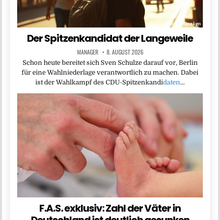
Der Spitzenkandidat der Langeweile
MANAGER
8. AUGUST 2026
Schon heute bereitet sich Sven Schulze darauf vor, Berlin
für eine Wahlniederlage verantwortlich zu machen. Dabei
ist der Wahlkampf des CDU-Spitzenkandi
daten
…
F.A.S. exklusiv: Zahl der Väter in
Deutschland ist deutlich gesunken