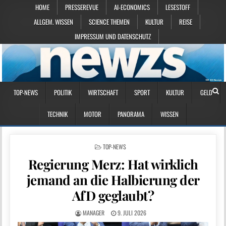
HOME
PRESSEREVUE
AI-ECONOMICS
LESESTOFF
ALLGEM. WISSEN
SCIENCE THEMEN
KULTUR
REISE
IMPRESSUM UND DATENSCHUTZ
TOP-NEWS
POLITIK
WIRTSCHAFT
SPORT
KULTUR
GELD
TECHNIK
MOTOR
PANORAMA
WISSEN
POSTED IN
TOP-NEWS
Regierung Merz: Hat wirklich
jemand an die Halbierung der
AfD geglaubt?
MANAGER
9. JULI 2026