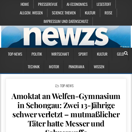
HOME
PRESSEREVUE
AI-ECONOMICS
LESESTOFF
ALLGEM. WISSEN
SCIENCE THEMEN
KULTUR
REISE
IMPRESSUM UND DATENSCHUTZ
TOP-NEWS
POLITIK
WIRTSCHAFT
SPORT
KULTUR
GELD
TECHNIK
MOTOR
PANORAMA
WISSEN
POSTED IN
TOP-NEWS
Amoktat an Welfen-Gymnasium
in Schongau: Zwei 13-Jährige
schwer verletzt – mutmaßlicher
Täter hatte Messer und