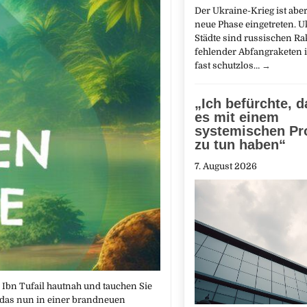
Der Ukraine-Krieg ist abe
neue Phase eingetreten. U
Städte sind russischen R
fehlender Abfangraketen
fast schutzlos…
→
„Ich befürchte, d
es mit einem
systemischen Pr
zu tun haben“
7. August 2026
 Ibn Tufail hautnah und tauchen Sie
 das nun in einer brandneuen