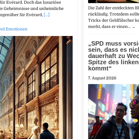
 Sir Evérard. Doch das luxuriöse
Die Zahl der entdeckten Bl
nkle Geheimnisse und unheimliche
rückläufig. Trotzdem soll
gegenüber Sir Evérard,
[...]
Tricks der Geldfälscher 
merkt, dass er einen…
→
 und Emotionen
„SPD muss vorsi
sein, dass es nic
dauerhaft zu Wec
Spitze des linke
kommt“
7. August 2026