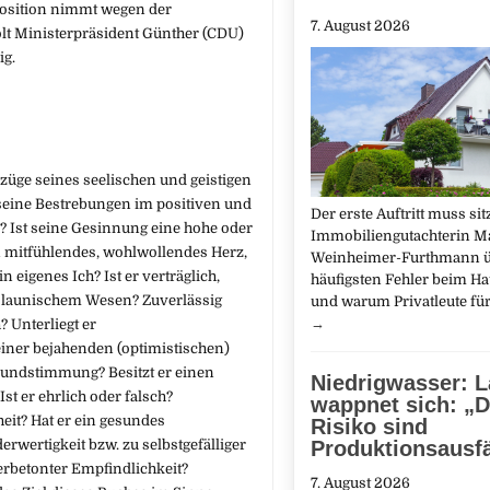
position nimmt wegen der
7. August 2026
lt Ministerpräsident Günther (CDU)
ig.
züge seines seelischen und geistigen
eine Bestrebungen im positiven und
Der erste Auftritt muss sit
l? Ist seine Gesinnung eine hohe oder
Immobiliengutachterin Ma
ein mitfühlendes, wohlwollendes Herz,
Weinheimer-Furthmann ü
 eigenes Ich? Ist er verträglich,
häufigsten Fehler beim H
d launischem Wesen? Zuverlässig
und warum Privatleute für
→
 Unterliegt er
iner bejahenden (optimistischen)
rundstimmung? Besitzt er einen
Niedrigwasser: 
Ist er ehrlich oder falsch?
wappnet sich: „
eit? Hat er ein gesundes
Risiko sind
Produktionsausfä
rwertigkeit bzw. zu selbstgefälliger
rbetonter Empfindlichkeit?
7. August 2026