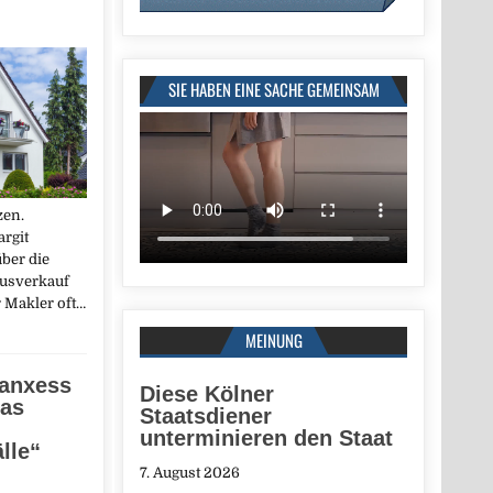
SIE HABEN EINE SACHE GEMEINSAM
zen.
rgit
ber die
ausverkauf
 Makler oft…
MEINUNG
Lanxess
Diese Kölner
Das
Staatsdiener
unterminieren den Staat
lle“
7. August 2026