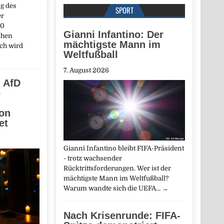
ng des
SPORT
er
00
Gianni Infantino: Der
chen
mächtigste Mann im
ich wird
Weltfußball
7. August 2026
, AfD
e
ion
et
Gianni Infantino bleibt FIFA-Präsident
- trotz wachsender
Rücktrittsforderungen. Wer ist der
mächtigste Mann im Weltfußball?
Warum wandte sich die UEFA…
→
Nach Krisenrunde: FIFA-