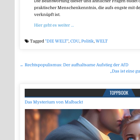
Die Beantwortung dieser und ähnlicher Fragen bildet 
praktischer Menschenkenntnis, die aufs engste mi
verknüpft ist.
Hier geht es weiter …
Tagged
"DIE WELT"
,
CDU
,
Politik
,
WELT
Beitragsnavigation
← Rechtspopulismus: Der aufhaltsame Aufstieg der AfD
„Das ist eine g
TOPPBOOK
Das Mysterium von Malbackt