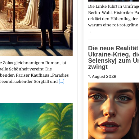
Die Linke führt in Umfrag
Berlin-Wahl. Historiker Pa
erklärt den Höhenflug der 
warum eine rot-rot-grüne
→
Die neue Realität
Ukraine-Krieg, di
Selenskyj zum U
e Zolas gleichnamigem Roman, ist
zwingt
uelle Schönheit vereint. Die
ebenden Pariser Kaufhaus „Paradies
7. August 2026
t beeindruckender Sorgfalt und
[...]