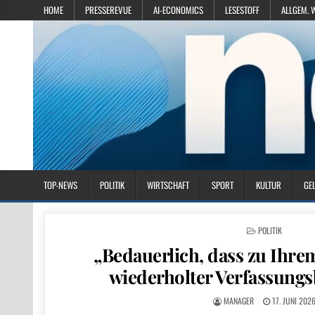
HOME
PRESSEREVUE
AI-ECONOMICS
LESESTOFF
ALLGEM. 
TOP-NEWS
POLITIK
WIRTSCHAFT
SPORT
KULTUR
GE
POSTED IN
POLITIK
„Bedauerlich, dass zu Ihre
wiederholter Verfassung
MANAGER
17. JUNI 202