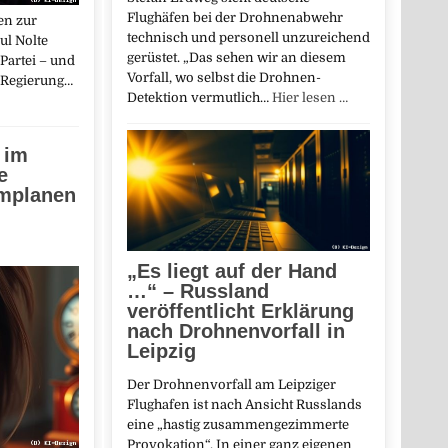
Flughäfen bei der Drohnenabwehr
en zur
technisch und personell unzureichend
ul Nolte
gerüstet. „Das sehen wir an diesem
Partei – und
Vorfall, wo selbst die Drohnen-
 Regierung…
Detektion vermutlich…
Hier lesen …
 im
e
mplanen
„Es liegt auf der Hand
…“ – Russland
veröffentlicht Erklärung
nach Drohnenvorfall in
Leipzig
Der Drohnenvorfall am Leipziger
Flughafen ist nach Ansicht Russlands
eine „hastig zusammengezimmerte
Provokation“. In einer ganz eigenen