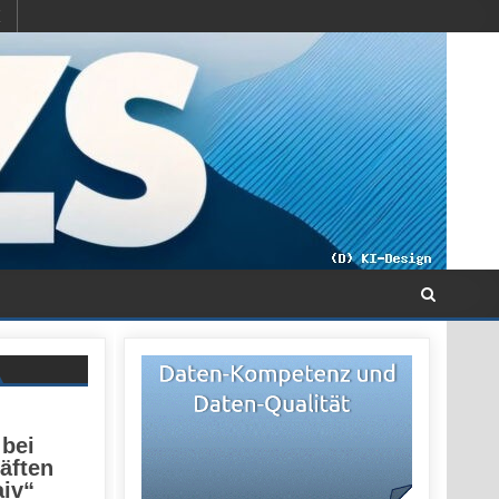
 bei
äften
aiv“