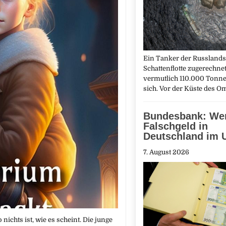
Ein Tanker der Russlands
Schattenflotte zugerechnet 
vermutlich 110.000 Tonne
sich. Vor der Küste des O
Bundesbank: We
Falschgeld in
Deutschland im 
7. August 2026
hts ist, wie es scheint. Die junge