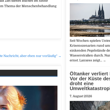
das Ziel dieses Buches im Sinne
t dem Thema der Menschenbehandlung
Seit Wochen spielen Unt
Krisenszenarien rund um
sinkenden Pegelstände de
Wasserstraßen durch. Nun
ute Nachricht, aber eben nur vorläufig“ →
ernst. Lanxess zeigt…
→
Öltanker verliert
Vor der Küste d
droht eine
Umweltkatastrop
7. August 2026