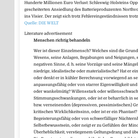
Hunderte Millionen Euro Verlust: Schleswig-Holsteins Op
gescheiterten Ansiedlung des Batterieproduzenten Northvo
ins Visier. Der zeigt sich trotz Fehlereingeständnissen trotz
Quelle: DIE WELT
Literature advertisement
Menschen richtig behandeln
Wer ist dieser Einzelmensch? Welches sind die Grund
Wesens, seine Anlagen, Begabungen und Neigungen, s
negativen Sinne, d. h. seine Vorzüge und seine Mänge
niedrige, idealistische oder materialistische? Hat er 
oder denkt er in kühler Berechnung vorwiegend an sein
anpassungsfähig oder von starrer Eigenwilligkeit un
oder wankelmütig? Willensstark oder willensschwach?
Stimmungsschwankungen, oder ist er beharrlich in se
bzw. verneinenden (depressiven, pessimistischen) G
kritischen Wirklichkeitssinn, oder ist er ein Phantast? 
Begeisterungsfähig oder von schwerfälliger Nüchternh
Selbstbewusstsein, oder neigt er zu Gefühlen der Minde
Überheblichkeit, verstiegenem Geltungsdrang und übe