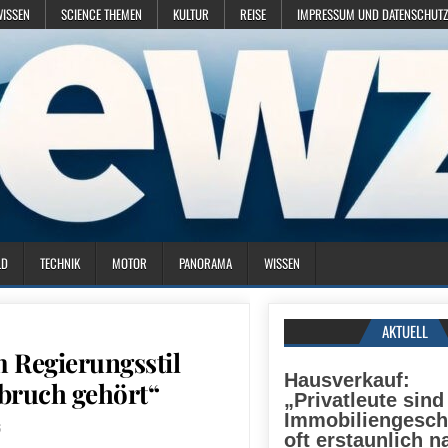
WISSEN
SCIENCE THEMEN
KULTUR
REISE
IMPRESSUM UND DATENSCHUTZ
LD
TECHNIK
MOTOR
PANORAMA
WISSEN
AKTUELL
m Regierungsstil
Hausverkauf:
sbruch gehört“
„Privatleute sind
Immobiliengesch
6
oft erstaunlich n