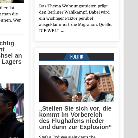
Das Thema Wohnungsmieten prägt
üten ist
den Berliner Wahlkampf. Dabei wird
te man die
ein wichtiger Faktor penibel
kennen. Wer
ausgeklammert: die Migration. Quelle:
DIE WELT
→
chtig
ht
hsel an
POLITIK
n Lagers
„Stellen Sie sich vor, die
kommt im Vorbereich
des Flughafens nieder
und dann zur Explosion“
Stefan Erdweg sieht deutsche