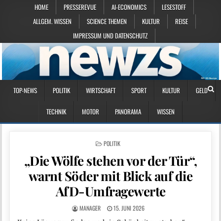
HOME
PRESSEREVUE
AI-ECONOMICS
LESESTOFF
ALLGEM. WISSEN
SCIENCE THEMEN
KULTUR
REISE
IMPRESSUM UND DATENSCHUTZ
TOP-NEWS
POLITIK
WIRTSCHAFT
SPORT
KULTUR
GELD
TECHNIK
MOTOR
PANORAMA
WISSEN
POSTED IN
POLITIK
„Die Wölfe stehen vor der Tür“,
warnt Söder mit Blick auf die
AfD-Umfragewerte
MANAGER
15. JUNI 2026