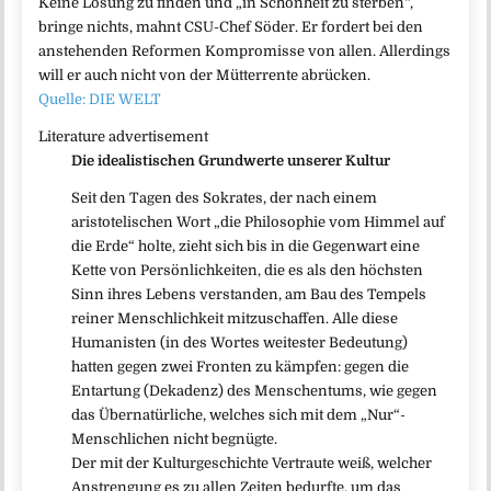
Keine Lösung zu finden und „in Schönheit zu sterben“,
bringe nichts, mahnt CSU-Chef Söder. Er fordert bei den
anstehenden Reformen Kompromisse von allen. Allerdings
will er auch nicht von der Mütterrente abrücken.
Quelle: DIE WELT
Literature advertisement
Die idealistischen Grundwerte unserer Kultur
Seit den Tagen des Sokrates, der nach einem
aristotelischen Wort „die Philosophie vom Himmel auf
die Erde“ holte, zieht sich bis in die Gegenwart eine
Kette von Persönlichkeiten, die es als den höchsten
Sinn ihres Lebens verstanden, am Bau des Tempels
reiner Menschlichkeit mitzuschaffen. Alle diese
Humanisten (in des Wortes weitester Bedeutung)
hatten gegen zwei Fronten zu kämpfen: gegen die
Entartung (Dekadenz) des Menschentums, wie gegen
das Übernatürliche, welches sich mit dem „Nur“-
Menschlichen nicht begnügte.
Der mit der Kulturgeschichte Vertraute weiß, welcher
Anstrengung es zu allen Zeiten bedurfte, um das