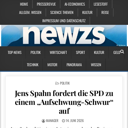
HOME
PRESSEREVUE
AI-ECONOMICS
LESESTOFF
ALLGEM. WISSEN
SCIENCE THEMEN
KULTUR
REISE
IMPRESSUM UND DATENSCHUTZ
TOP-NEWS
POLITIK
WIRTSCHAFT
SPORT
KULTUR
GELD
TECHNIK
MOTOR
PANORAMA
WISSEN
POSTED IN
POLITIK
Jens Spahn fordert die SPD zu
einem „Aufschwung-Schwur“
auf
MANAGER
14. JUNI 2026