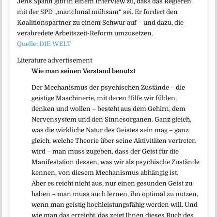
Jens Spahn gibt in einem Interview zu, dass das Regieren
mit der SPD „manchmal mühsam“ sei. Er fordert den
Koalitionspartner zu einem Schwur auf – und dazu, die
verabredete Arbeitszeit-Reform umzusetzen.
Quelle: DIE WELT
Literature advertisement
Wie man seinen Verstand benutzt
Der Mechanismus der psychischen Zustände – die
geistige Maschinerie, mit deren Hilfe wir fühlen,
denken und wollen – besteht aus dem Gehirn, dem
Nervensystem und den Sinnesorganen. Ganz gleich,
was die wirkliche Natur des Geistes sein mag – ganz
gleich, welche Theorie über seine Aktivitäten vertreten
wird – man muss zugeben, dass der Geist für die
Manifestation dessen, was wir als psychische Zustände
kennen, von diesem Mechanismus abhängig ist.
Aber es reicht nicht aus, nur einen gesunden Geist zu
haben – man muss auch lernen, ihn optimal zu nutzen,
wenn man geistig hochleistungsfähig werden will. Und
wie man das erreicht, das zeigt Ihnen dieses Buch des