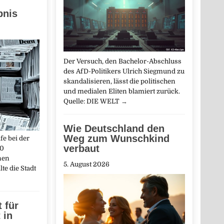
n
bnis
Der Versuch, den Bachelor-Abschluss
des AfD-Politikers Ulrich Siegmund zu
skandalisieren, lässt die politischen
und medialen Eliten blamiert zurück.
Quelle: DIE WELT
→
Wie Deutschland den
Weg zum Wunschkind
fe bei der
verbaut
00
nen
5. August 2026
te die Stadt
 für
 in