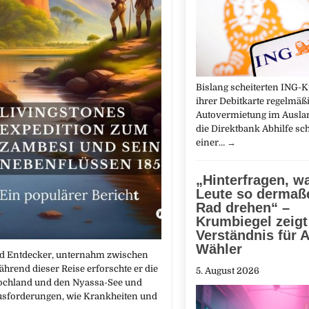
Bislang scheiterten ING-
ihrer Debitkarte regelmäß
Autovermietung im Auslan
die Direktbank Abhilfe sch
einer…
→
„Hinterfragen, 
Leute so dermaß
Rad drehen“ –
Krumbiegel zeigt
Verständnis für A
Wähler
und Entdecker, unternahm zwischen
hrend dieser Reise erforschte er die
5. August 2026
Hochland und den Nyassa-See und
rausforderungen, wie Krankheiten und