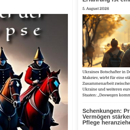
5. August 2026
Ukraines Botschafter in D
Makeiev, wirbt für eine st
Zusammenarbeit zwische
Ukraine und weiteren eu
Staaten: „Deswegen kom
Schenkungen: Pr
Vermögen stärker
Pflege heranzieh