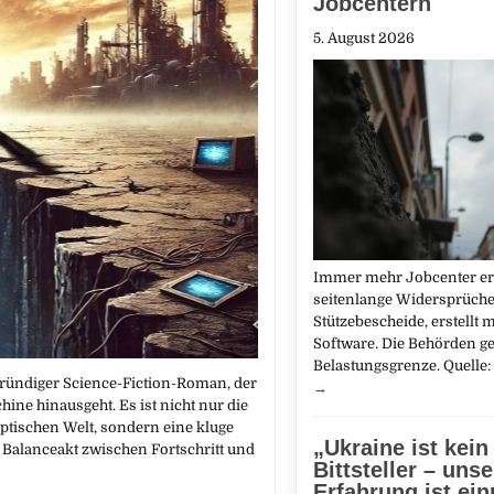
Jobcentern
5. August 2026
Immer mehr Jobcenter er
seitenlange Widersprüche
Stützebescheide, erstellt m
Software. Die Behörden ge
Belastungsgrenze. Quelle
gründiger Science-Fiction-Roman, der
→
ne hinausgeht. Es ist nicht nur die
ptischen Welt, sondern eine kluge
„Ukraine ist kein
 Balanceakt zwischen Fortschritt und
Bittsteller – unse
Erfahrung ist ei