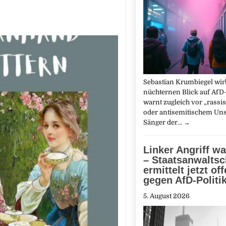
Sebastian Krumbiegel wirb
nüchternen Blick auf AfD
warnt zugleich vor „rassi
oder antisemitischem Uns
Sänger der…
→
Linker Angriff wa
– Staatsanwaltsc
ermittelt jetzt of
gegen AfD-Politi
5. August 2026