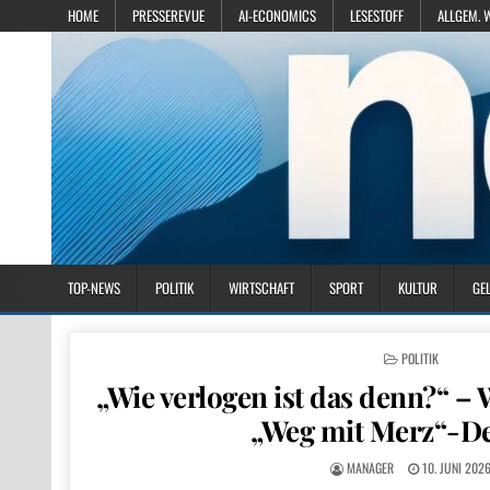
HOME
PRESSEREVUE
AI-ECONOMICS
LESESTOFF
ALLGEM. 
TOP-NEWS
POLITIK
WIRTSCHAFT
SPORT
KULTUR
GE
POSTED IN
POLITIK
„Wie verlogen ist das denn?“ –
„Weg mit Merz“-D
MANAGER
10. JUNI 202