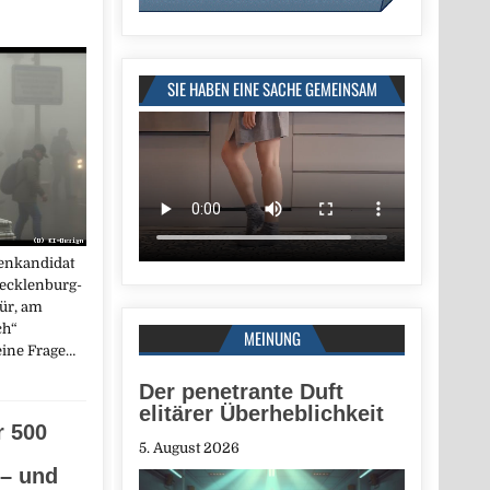
SIE HABEN EINE SACHE GEMEINSAM
zenkandidat
Mecklenburg-
ür, am
ch“
MEINUNG
 eine Frage…
Der penetrante Duft
elitärer Überheblichkeit
r 500
5. August 2026
 – und