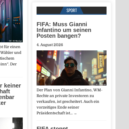
SPORT
FIFA: Muss Gianni
Infantino um seinen
Posten bangen?
4. August 2026
t für einen
-Wähler und
stischem
inn“. Der
r keiner
Der Plan von Gianni Infantino, WM-
haft
Rechte an private Investoren zu
fenbar
verkaufen, ist gescheitert. Auch ein
ker
vorzeitiges Ende seiner
Präsidentschaft ist…
→
FIFA stoppt