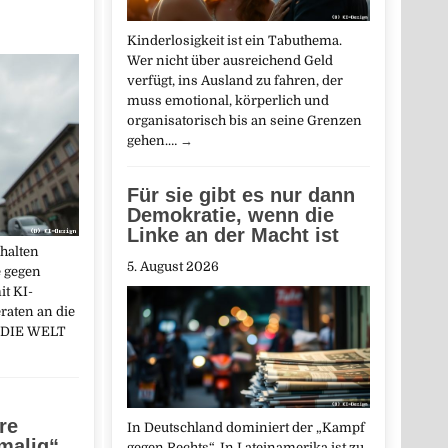
Kinderlosigkeit ist ein Tabuthema.
Wer nicht über ausreichend Geld
verfügt, ins Ausland zu fahren, der
muss emotional, körperlich und
organisatorisch bis an seine Grenzen
gehen.…
→
Für sie gibt es nur dann
Demokratie, wenn die
Linke an der Macht ist
halten
5. August 2026
 gegen
it KI-
raten an die
: DIE WELT
re
In Deutschland dominiert der „Kampf
nmalig“
gegen Rechts“. In Lateinamerika ist zu