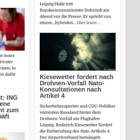
Leipzig/Halle tritt
Bundesinnenminister Dobrindt am
Abend vor die Presse. Er spricht von
einem „hybriden…
Hier lesen …
ege muss
rivater
raum, in
n dafür
Kiesewetter fordert nach
Drohnen-Vorfall Nato-
Konsultationen nach
Artikel 4
t: ING
gene
Sicherheitsexperten und CDU-Politiker
mt zum
vermuten Russland hinter dem
äft
Drohnen-Vorfall am Flughafen
Leipzig. Roderich Kiesewetter fordert
die Einberufung des Nato-Artikels 4.
Der Airportverband bemängelt,