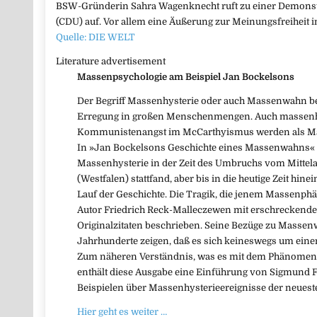
BSW-Gründerin Sahra Wagenknecht ruft zu einer Demonstr
(CDU) auf. Vor allem eine Äußerung zur Meinungsfreiheit in
Quelle: DIE WELT
Literature advertisement
Massenpsychologie am Beispiel Jan Bockelsons
Der Begriff Massenhysterie oder auch Massenwahn be
Erregung in großen Menschenmengen. Auch massenhaf
Kommunistenangst im McCarthyismus werden als Mas
In »Jan Bockelsons Geschichte eines Massenwahns« 
Massenhysterie in der Zeit des Umbruchs vom Mittelal
(Westfalen) stattfand, aber bis in die heutige Zeit hin
Lauf der Geschichte. Die Tragik, die jenem Massenphä
Autor Friedrich Reck-Malleczewen mit erschreckender
Originalzitaten beschrieben. Seine Bezüge zu Massen
Jahrhunderte zeigen, daß es sich keineswegs um einen
Zum näheren Verständnis, was es mit dem Phänomen 
enthält diese Ausgabe eine Einführung von Sigmund 
Beispielen über Massenhysterieereignisse der neueste
Hier geht es weiter …