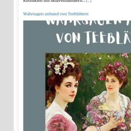
Konflikten mit Sklavenhändlern…
[...]
Wahrsagen anhand von Teeblättern