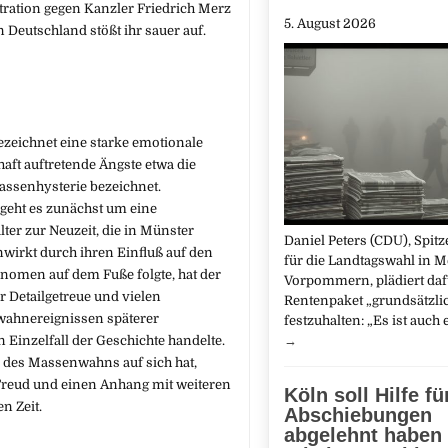
ation gegen Kanzler Friedrich Merz
5. August 2026
 Deutschland stößt ihr sauer auf.
zeichnet eine starke emotionale
t auftretende Ängste etwa die
senhysterie bezeichnet.
geht es zunächst um eine
ter zur Neuzeit, die in Münster
Daniel Peters (CDU), Spit
einwirkt durch ihren Einfluß auf den
für die Landtagswahl in 
nomen auf dem Fuße folgte, hat der
Vorpommern, plädiert daf
 Detailgetreue und vielen
Rentenpaket „grundsätzli
wahnereignissen späterer
festzuhalten: „Es ist auch
 Einzelfall der Geschichte handelte.
→
des Massenwahns auf sich hat,
Freud und einen Anhang mit weiteren
Köln soll Hilfe fü
n Zeit.
Abschiebungen
abgelehnt haben