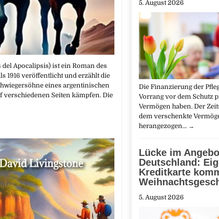
5. August 2026
s del Apocalipsis) ist ein Roman des
 1916 veröffentlicht und erzählt die
chwiegersöhne eines argentinischen
Die Finanzierung der Pfl
uf verschiedenen Seiten kämpfen. Die
Vorrang vor dem Schutz p
Vermögen haben. Der Zeit
dem verschenkte Vermöge
herangezogen…
→
Lücke im Angebo
Deutschland: Ei
Kreditkarte kom
Weihnachtsgesch
5. August 2026