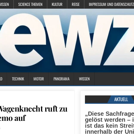
WISSEN
SCIENCE THEMEN
KULTUR
REISE
IMPRESSUM UND DATENSCHUTZ
LD
TECHNIK
MOTOR
PANORAMA
WISSEN
AKTUELL
 Wagenknecht ruft zu
„Diese Sachfrag
emo auf
gelöst werden – 
ist das kein Strei
6
innerhalb der Un