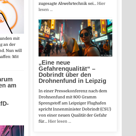
zugesagte Abwehrtechnik sei…
Hier
lesen …
Kunden mit
ig an der
d. Nun will
affen: Mit
„Eine neue
Gefahrenqualität“ –
Dobrindt über den
warum
Drohnenfund in Leipzig
en am
In einer Pressekonferenz nach dem
Drohnenfund mit 800 Gramm
fD-
Sprengstoff am Leipziger Flughafen
spricht Innenminister Dobrindt (CSU)
von einer neuen Qualität der Gefahr
für…
Hier lesen …