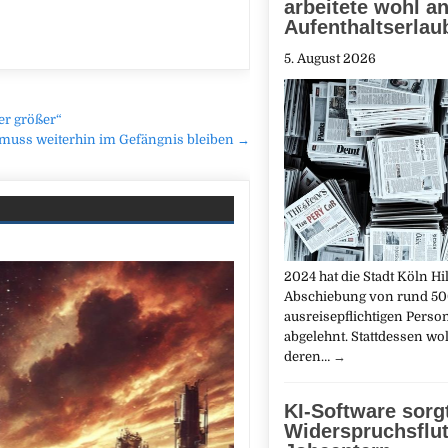
arbeitete wohl a
Aufenthaltserlau
5. August 2026
er größer“
n muss weiterhin im Gefängnis bleiben →
2024 hat die Stadt Köln Hil
Abschiebung von rund 5
ausreisepflichtigen Perso
abgelehnt. Stattdessen woll
deren…
→
KI-Software sorgt
Widerspruchsflut