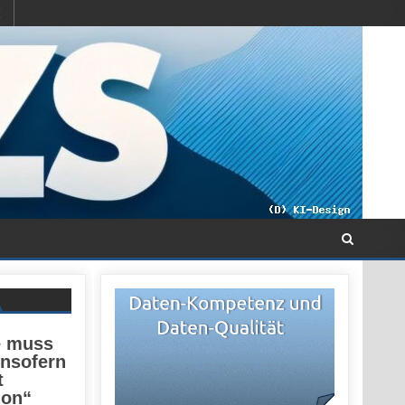
e muss
insofern
t
ion“