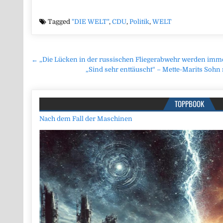
Tagged
"DIE WELT"
,
CDU
,
Politik
,
WELT
Beitragsnavigation
← „Die Lücken in der russischen Fliegerabwehr werden imm
„Sind sehr enttäuscht“ – Mette-Marits Soh
TOPPBOOK
Nach dem Fall der Maschinen