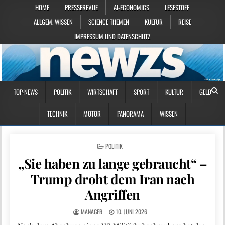
HOME
PRESSEREVUE
AI-ECONOMICS
LESESTOFF
ALLGEM. WISSEN
SCIENCE THEMEN
KULTUR
REISE
IMPRESSUM UND DATENSCHUTZ
TOP-NEWS
POLITIK
WIRTSCHAFT
SPORT
KULTUR
GELD
TECHNIK
MOTOR
PANORAMA
WISSEN
POSTED IN
POLITIK
„Sie haben zu lange gebraucht“ –
Trump droht dem Iran nach
Angriffen
MANAGER
10. JUNI 2026