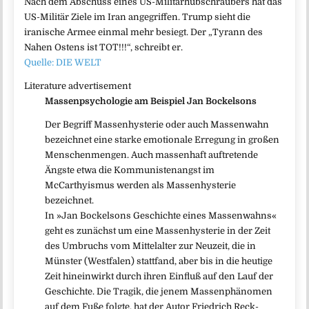
Nach dem Abschuss eines US-Militärhubschraubers hat das
US-Militär Ziele im Iran angegriffen. Trump sieht die
iranische Armee einmal mehr besiegt. Der „Tyrann des
Nahen Ostens ist TOT!!!“, schreibt er.
Quelle: DIE WELT
Literature advertisement
Massenpsychologie am Beispiel Jan Bockelsons
Der Begriff Massenhysterie oder auch Massenwahn
bezeichnet eine starke emotionale Erregung in großen
Menschenmengen. Auch massenhaft auftretende
Ängste etwa die Kommunistenangst im
McCarthyismus werden als Massenhysterie
bezeichnet.
In »Jan Bockelsons Geschichte eines Massenwahns«
geht es zunächst um eine Massenhysterie in der Zeit
des Umbruchs vom Mittelalter zur Neuzeit, die in
Münster (Westfalen) stattfand, aber bis in die heutige
Zeit hineinwirkt durch ihren Einfluß auf den Lauf der
Geschichte. Die Tragik, die jenem Massenphänomen
auf dem Fuße folgte, hat der Autor Friedrich Reck-