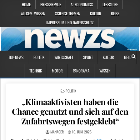
HOME
PRESSEREVUE
AI-ECONOMICS
LESESTOFF
ALLGEM. WISSEN
SCIENCE THEMEN
KULTUR
REISE
IMPRESSUM UND DATENSCHUTZ
TOP-NEWS
POLITIK
WIRTSCHAFT
SPORT
KULTUR
GELD
TECHNIK
MOTOR
PANORAMA
WISSEN
POSTED IN
POLITIK
„Klimaaktivisten haben die
Chance genutzt und sich auf den
Zufahrtswegen festgeklebt“
MANAGER
10. JUNI 2026