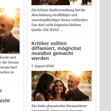
Die Kölner Stadtverwaltung hat die
Abschiebung straffälliger und
ausreisepflichtiger Roma verhindert.
Das darf nicht folgenlos bleiben.
Quelle: DIE WELT
→
Kritiker sollten
diffamiert, möglichst
mundtot gemacht
ekorde und
werden
n der Donau
7. August 2026
europa hart.
schen in
r
nicht
Ein Sohn ghanaischer Einwanderer
wird mit 37 Jahren zum jüngsten