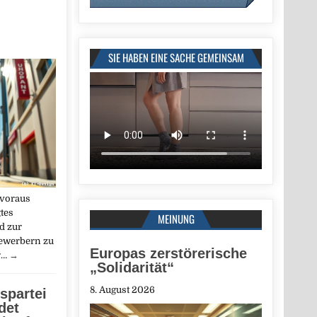
n
SIE HABEN EINE SACHE GEMEINSAM
 voraus
gtes
MEINUNG
d zur
ewerbern zu
Europas zerstörerische
r…
→
„Solidarität“
8. August 2026
spartei
det