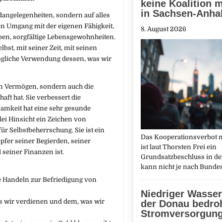
keine Koalition m
in Sachsen-Anhal
ldangelegenheiten, sondern auf alles
en Umgang mit der eigenen Fähigkeit,
8. August 2026
eben, sorgfältige Lebensgewohnheiten.
bst, mit seiner Zeit, mit seinen
ögliche Verwendung dessen, was wir
ein Vermögen, sondern auch die
aft hat. Sie verbessert die
amkeit hat eine sehr gesunde
rlei Hinsicht ein Zeichen von
ür Selbstbeherrschung. Sie ist ein
Das Kooperationsverbot m
pfer seiner Begierden, seiner
ist laut Thorsten Frei ein
 seiner Finanzen ist.
Grundsatzbeschluss in de
kann nicht je nach Bund
le Handeln zur Befriedigung von
Niedriger Wasse
as wir verdienen und dem, was wir
der Donau bedro
Stromversorgun