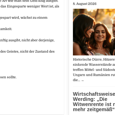
e Art wie man sein Geld klug ausgibt.
8. August 2026
as Eingesparte weniger Wert ist, als
 gespart wird, wächst zu einem
samkeit.
ftig ausgibt, nicht aber derjenige,
d des Geistes, nicht der Zustand des
Historische Dürre, Hitzer
sinkende Wasserstände a
treffen Mittel- und Südost
Ungarn und Rumänien rut
sen sollte.
die…
→
Wirtschaftsweise
Werding: „Die
Witwenrente ist 
mehr zeitgemäß“