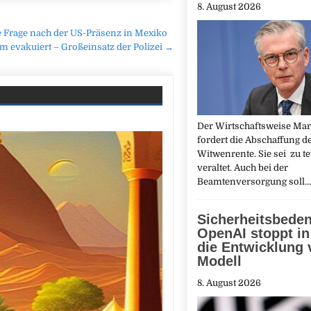
8. August 2026
ße Frage nach der US-Präsenz in Mexiko
rm evakuiert – Großeinsatz der Polizei →
Der Wirtschaftsweise Mar
fordert die Abschaffung d
Witwenrente. Sie sei zu t
veraltet. Auch bei der
Beamtenversorgung soll
Sicherheitsbede
OpenAI stoppt in
die Entwicklung 
Modell
8. August 2026