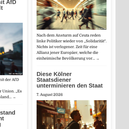
it AfD
t
Nach dem Ansturm auf Ceuta reden
linke Politiker wieder von „Solidarität“.
Nichts ist verlogener. Zeit für eine
Allianz jener Europäer, welche die
einheimische Bevölkerung vor…
→
Diese Kölner
Staatsdiener
it der AfD
unterminieren den Staat
r Union. „Es
7. August 2026
esland…
→
rstand
ht
g