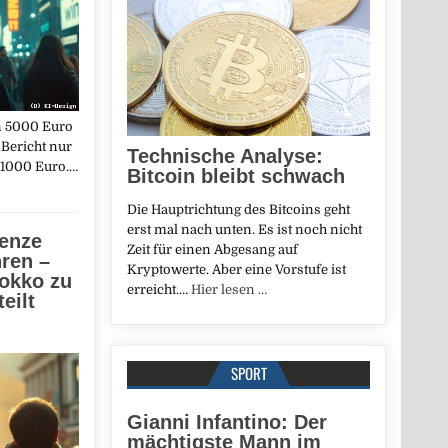
on 5000 Euro
 Bericht nur
Technische Analyse:
 1000 Euro.…
Bitcoin bleibt schwach
Die Haupt­richtung des Bitcoins geht
erst mal nach unten. Es ist noch nicht
renze
Zeit für einen Abgesang auf
ren –
Kryptowerte. Aber eine Vorstufe ist
rokko zu
erreicht.…
Hier lesen …
eilt
SPORT
Gianni Infantino: Der
mächtigste Mann im