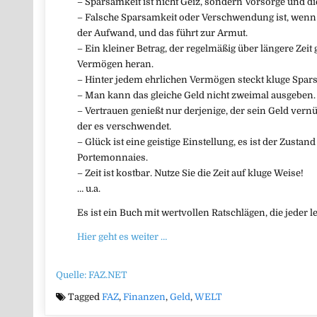
– Sparsamkeit ist nicht Geiz, sondern Vorsorge und di
– Falsche Sparsamkeit oder Verschwendung ist, wenn d
der Aufwand, und das führt zur Armut.
– Ein kleiner Betrag, der regelmäßig über längere Zeit
Vermögen heran.
– Hinter jedem ehrlichen Vermögen steckt kluge Spar
– Man kann das gleiche Geld nicht zweimal ausgeben.
– Vertrauen genießt nur derjenige, der sein Geld vernün
der es verschwendet.
– Glück ist eine geistige Einstellung, es ist der Zustan
Portemonnaies.
– Zeit ist kostbar. Nutze Sie die Zeit auf kluge Weise!
… u.a.
Es ist ein Buch mit wertvollen Ratschlägen, die jeder le
Hier geht es weiter …
Quelle: FAZ.NET
Tagged
FAZ
,
Finanzen
,
Geld
,
WELT