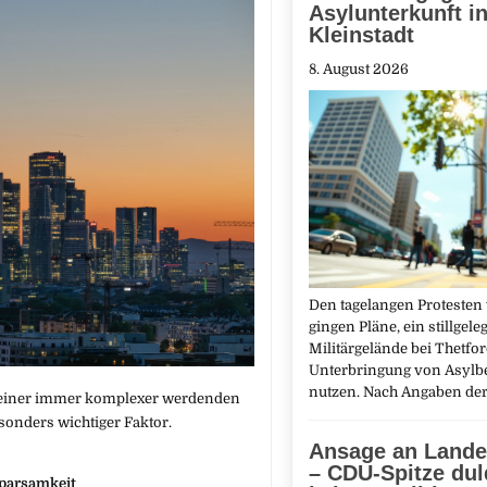
Asylunterkunft i
Kleinstadt
8. August 2026
Den tagelangen Protesten
gingen Pläne, ein stillgele
Militärgelände bei Thetfor
Unterbringung von Asylb
nutzen. Nach Angaben de
n einer immer komplexer werdenden
sonders wichtiger Faktor.
Ansage an Lande
– CDU-Spitze dul
Sparsamkeit