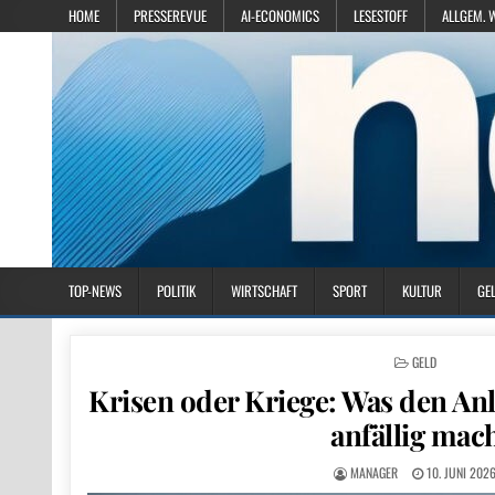
HOME
PRESSEREVUE
AI-ECONOMICS
LESESTOFF
ALLGEM. 
TOP-NEWS
POLITIK
WIRTSCHAFT
SPORT
KULTUR
GE
POSTED IN
GELD
Krisen oder Kriege: Was den An
anfällig mac
MANAGER
10. JUNI 202