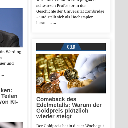
schwarzen Professor in der
Geschichte der Universität Cambridge
– und stellt sich als Hochstapler
heraus.…
→
GELD
tin Werding
er
euer und
…
→
nken:
 Teilen
Comeback des
von KI-
Edelmetalls: Warum der
Goldpreis plötzlich
wieder steigt
Der Goldpreis hat in dieser Woche gut