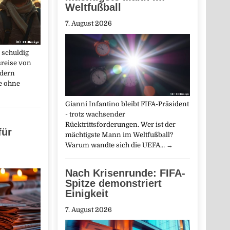
Weltfußball
7. August 2026
 schuldig
sreise von
dern
te ohne
Gianni Infantino bleibt FIFA-Präsident
- trotz wachsender
Rücktrittsforderungen. Wer ist der
für
mächtigste Mann im Weltfußball?
Warum wandte sich die UEFA…
→
Nach Krisenrunde: FIFA-
Spitze demonstriert
Einigkeit
7. August 2026