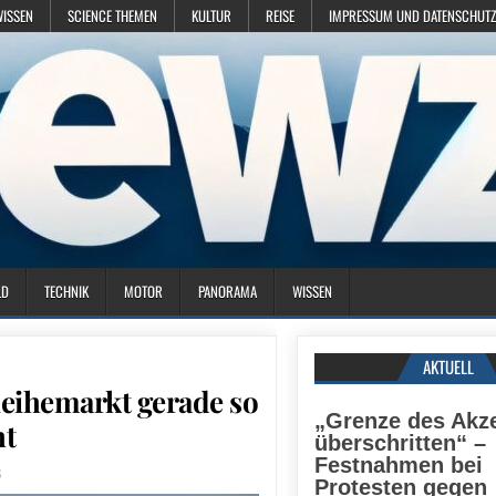
WISSEN
SCIENCE THEMEN
KULTUR
REISE
IMPRESSUM UND DATENSCHUTZ
LD
TECHNIK
MOTOR
PANORAMA
WISSEN
AKTUELL
leihemarkt gerade so
„Grenze des Akz
ht
überschritten“ –
Festnahmen bei
6
Protesten gegen