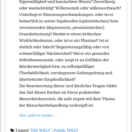
Eigenwilligkeit und launischem Wesen? Zuverlässig
oder wankelmütig? Willensstark oder willensschwach?
Unterliegt er Stimmungsschwankungen, oder ist er
beharrlich in seiner bejahenden (optimistischen) bzw.
verneinenden (depressiven, pessimistischen)
Grundstimmung? Besitzt er einen kritischen
Wirklichkeitssinn, oder ist er ein Phantast? Ist er
ehrlich oder falsch? Begeisterungsfähig oder von
schwerfälliger Nüchternheit? Hat er ein gesundes
Selbstbewusstsein, oder neigt er zu Gefühlen der
Minderwertigkeit bzw. zu selbstgefälliger
Überheblichkeit, verstiegenem Geltungsdrang und
überbetonter Empfindlichkeit?
Die Beantwortung dieser und ähnlicher Fragen bildet
das Ziel dieses Buches im Sinne praktischer
Menschenkenntnis, die aufs engste mit dem Thema
der Menschenbehandlung verknüpft ist.
Hier geht es weiter …
Tagged
"DIE WELT"
,
Politik
,
WELT