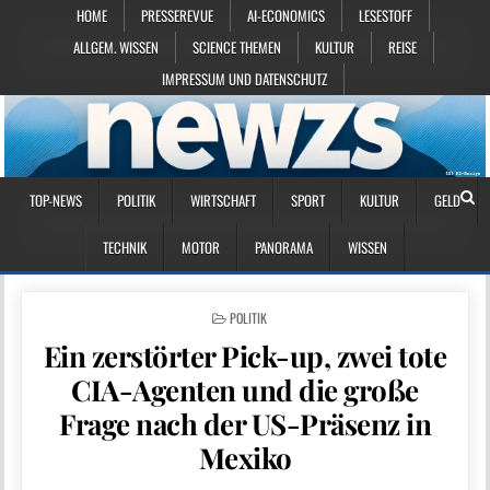
HOME
PRESSEREVUE
AI-ECONOMICS
LESESTOFF
ALLGEM. WISSEN
SCIENCE THEMEN
KULTUR
REISE
IMPRESSUM UND DATENSCHUTZ
TOP-NEWS
POLITIK
WIRTSCHAFT
SPORT
KULTUR
GELD
TECHNIK
MOTOR
PANORAMA
WISSEN
POSTED IN
POLITIK
Ein zerstörter Pick-up, zwei tote
CIA-Agenten und die große
Frage nach der US-Präsenz in
Mexiko