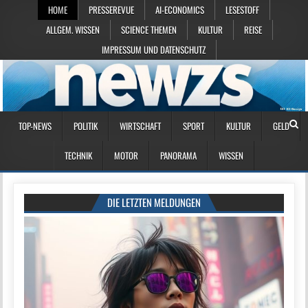
HOME
PRESSEREVUE
AI-ECONOMICS
LESESTOFF
ALLGEM. WISSEN
SCIENCE THEMEN
KULTUR
REISE
IMPRESSUM UND DATENSCHUTZ
TOP-NEWS
POLITIK
WIRTSCHAFT
SPORT
KULTUR
GELD
TECHNIK
MOTOR
PANORAMA
WISSEN
DIE LETZTEN MELDUNGEN