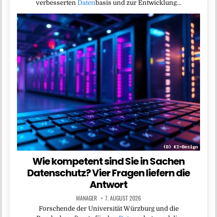
verbesserten
Daten
basis und zur Entwicklung…
Wie kompetent sind Sie in Sachen
Datenschutz? Vier Fragen liefern die
Antwort
MANAGER
7. AUGUST 2026
Forschende der Universität Würzburg und die