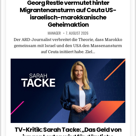
Georg Restle vermutet hinter
Migrantenansturm auf Ceuta US-
israelisch-marokkanische
Geheimaktion
MANAGER
7. AUGUST 2026
Der ARD-Journalist verbreitet die Theorie, dass Marokko
gemeinsam mit Israel und den USA den Massenansturm
auf Ceuta initiiert habe. Ziel…
TV-Kritik: Sarah Tacke: „Das Geld von