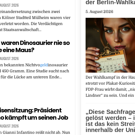
der Berlin-Wahl
 AUGUST 2026
seinandersetzung zwischen zwei
5. August 2026
 Kölner Stadtteil Mülheim waren vier
verletzt worden. Die Verdächtigen
t Staatsanwaltschaft…
aren Dinosaurier nie so
ie eine Maus?
 AUGUST 2026
en bekannten Nichtvo
geld
inosaurier
 450 Gramm. Eine Studie sucht nach
für die Lücke am unteren Ende…
Der Wahlkampf in der Hau
strotzt vor Plakat-Kuriosit
FDP-Frau wirbt damit, „nic
Lindner“ zu sein. Und ei
isensitzung: Präsident
„Diese Sachfrag
no kämpft um seinen Job
gelöst werden – 
ist das kein Strei
 AUGUST 2026
innerhalb der Un
an Gianni Infantino reißt nicht ab. Nun