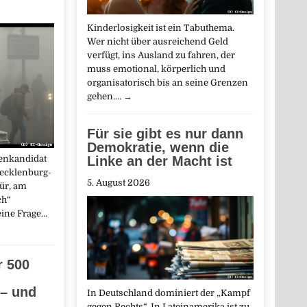
Kinderlosigkeit ist ein Tabuthema.
Wer nicht über ausreichend Geld
verfügt, ins Ausland zu fahren, der
muss emotional, körperlich und
organisatorisch bis an seine Grenzen
gehen.…
→
Für sie gibt es nur dann
Demokratie, wenn die
zenkandidat
Linke an der Macht ist
Mecklenburg-
5. August 2026
ür, am
ch“
 eine Frage…
r 500
 – und
In Deutschland dominiert der „Kampf
n
gegen Rechts“. In Lateinamerika ist zu