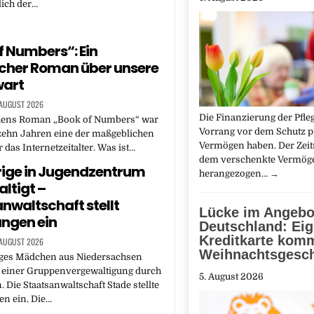
lich der…
f Numbers“: Ein
scher Roman über unsere
art
 AUGUST 2026
Die Finanzierung der Pfl
ens Roman „Book of Numbers“ war
Vorrang vor dem Schutz p
zehn Jahren eine der maßgeblichen
Vermögen haben. Der Zeit
 das Internetzeitalter. Was ist…
dem verschenkte Vermöge
ige in Jugendzentrum
herangezogen…
→
ltigt –
nwaltschaft stellt
Lücke im Angebo
ungen ein
Deutschland: Ei
Kreditkarte kom
 AUGUST 2026
Weihnachtsgesch
riges Mädchen aus Niedersachsen
n einer Gruppenvergewaltigung durch
5. August 2026
. Die Staatsanwaltschaft Stade stellte
en ein. Die…