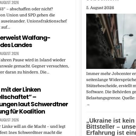
 AUGUST 2026
5. August 2026
63“ – abschaffen oder nicht?
von Union und SPD gehen die
auseinander. Unionsfraktionschef
t auf…
verweist Walfang-
des Landes
 AUGUST 2026
ahren Pause wird in Island wieder
innwale gemacht. Gegner versuchten,
er daran zu hindern. Die…
Immer mehr Jobcenter er
seitenlange Widersprüche
Stützebescheide, erstellt m
 mit der Linken
Software. Die Behörden ge
llschaftet“ –
Belastungsgrenze. Quelle
ungen laut Schwerdtner
→
ng für Koalition
„Ukraine ist kein
 AUGUST 2026
Bittsteller – unse
r Linke will an die Macht – und legt
Erfahrung ist ei
 fest: Ines Schwerdtner macht die