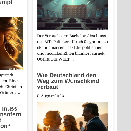
kampf
Der Versuch, den Bachelor-Abschluss
des AfD-Politikers Ulrich Siegmund zu
skandalisieren, lässt die politischen
und medialen Eliten blamiert zurück.
Quelle: DIE WELT
→
Wie Deutschland den
ptstadt
Weg zum Wunschkind
äten. Eine
verbaut
ht Christian
n Grüner…
→
5. August 2026
e muss
insofern
t
ion“