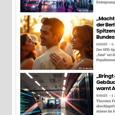
Enteignun
„Macht 
der Ber
Spitzen
Bundes
MANAGER
6.
Der SPD-Spi
„fatal“ sei 
Populismus
„Bringt
Gebäude
warnt A
MANAGER
6.
Thorsten Fr
abschlagsfr
müsse im H