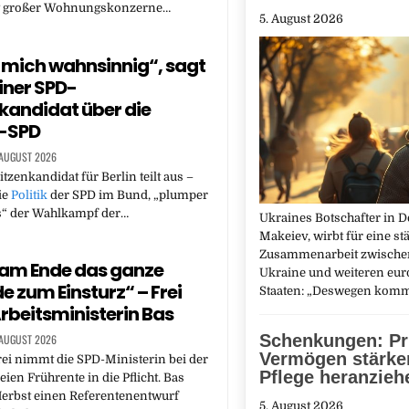
g großer Wohnungskonzerne…
5. August 2026
mich wahnsinnig“, sagt
liner SPD-
kandidat über die
-SPD
 AUGUST 2026
tzenkandidat für Berlin teilt aus –
die
Politik
der SPD im Bund, „plumper
“ der Wahlkampf der…
Ukraines Botschafter in D
Makeiev, wirbt für eine st
Zusammenarbeit zwische
 am Ende das ganze
Ukraine und weiteren eu
 zum Einsturz“ – Frei
Staaten: „Deswegen kom
rbeitsministerin Bas
Schenkungen: Pr
 AUGUST 2026
Vermögen stärker
ei nimmt die SPD-Ministerin bei der
Pflege heranzieh
eien Frührente in die Pflicht. Bas
erbst einen Referentenentwurf
5. August 2026