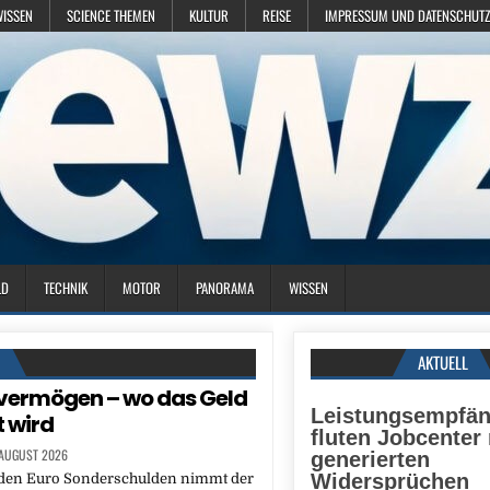
WISSEN
SCIENCE THEMEN
KULTUR
REISE
IMPRESSUM UND DATENSCHUTZ
LD
TECHNIK
MOTOR
PANORAMA
WISSEN
N
AKTUELL
vermögen – wo das Geld
Leistungsempfän
 wird
fluten Jobcenter 
 AUGUST 2026
generierten
Widersprüchen
rden Euro Sonderschulden nimmt der