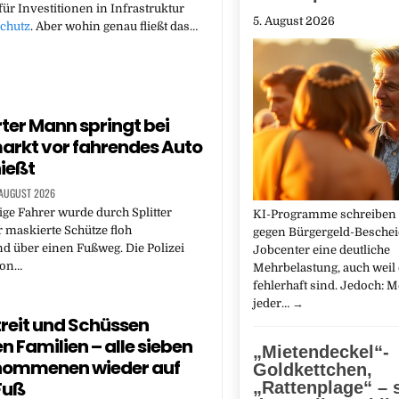
für Investitionen in Infrastruktur
5. August 2026
chutz
. Aber wohin genau fließt das…
ter Mann springt bei
rkt vor fahrendes Auto
ießt
 AUGUST 2026
ige Fahrer wurde durch Splitter
KI-Programme schreiben
er maskierte Schütze floh
gegen Bürgergeld-Bescheid
d über einen Fußweg. Die Polizei
Jobcenter eine deutliche
von…
Mehrbelastung, auch weil 
fehlerhaft sind. Jedoch: M
jeder…
→
reit und Schüssen
n Familien – alle sieben
„Mietendeckel“-
nommenen wieder auf
Goldkettchen,
Fuß
„Rattenplage“ – s