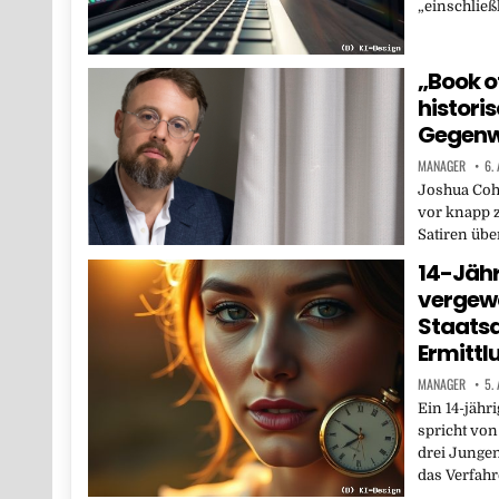
„einschließ
„Book o
histori
Gegenw
MANAGER
6.
Joshua Coh
vor knapp 
Satiren über
14-Jähr
vergewa
Staatsa
Ermittl
MANAGER
5.
Ein 14-jäh
spricht vo
drei Jungen
das Verfahr