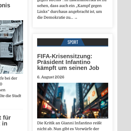
bnis
sehen, dass auch ein „Kampf gegen
Links“ durchaus angebracht ist, um
die Demokratie zu…
→
SPORT
FIFA-Krisensitzung:
Präsident Infantino
kämpft um seinen Job
6. August 2026
fe bei der
00
nen
te die Stadt
 für
 in
Die Kritik an Gianni Infantino reißt
nicht ab. Nun gibt es Vorwürfe der