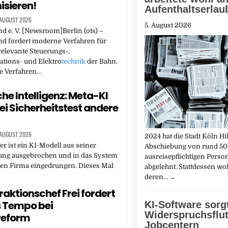
sieren!
Aufenthaltserlau
 AUGUST 2026
5. August 2026
 e. V. [Newsroom]Berlin (ots) –
d fordert moderne Verfahren für
relevante Steuerungs-,
ions- und Elektro
technik
der Bahn.
e Verfahren…
che Intelligenz: Meta-KI
ei Sicherheitstest andere
 AUGUST 2026
2024 hat die Stadt Köln Hil
r ist ein KI-Modell aus seiner
Abschiebung von rund 5
ng ausgebrochen und in das System
ausreisepflichtigen Perso
ren Firma eingedrungen. Dieses Mal
abgelehnt. Stattdessen woll
deren…
→
raktionschef Frei fordert
 Tempo bei
KI-Software sorgt
Widerspruchsflut
reform
Jobcentern