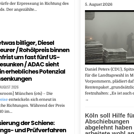
würfe der Erpressung in Richtung des
5. August 2026
ds. Der angezählte…
twas billiger, Diesel
teurer / Rohölpreis binnen
rist um fast fünf US-
gesunken / ADAC sieht
Daniel Peters (CDU), Spit
in erhebliches Potenzial
für die Landtagswahl in 
issenkungen
Vorpommern, plädiert daf
 AUGUST 2026
Rentenpaket „grundsätzli
festzuhalten: „Es ist auch
room] München (ots) – Die
→
eise
entwickeln sich erneut in
che Richtungen. Während der Preis
E10 im…
Köln soll Hilfe fü
Abschiebungen
sierung der Schiene:
abgelehnt haben
ngs- und Prüfverfahren
arbeitete wohl a