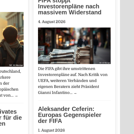
FIFA stoppt
Investorenpläne nach
massivem Widerstand
4. August 2026
Die FIFA gibt ihre umstrittenen
eutschland,
Investorenpläne auf. Nach Kritik von
ärkere
UEFA, weiteren Verbänden und
n der
eigenen Beratern zieht Präsident
ropäischen
Gianni Infantino…
→
mt von…
→
Aleksander Ceferin:
ivates
Europas Gegenspieler
 für die
der FIFA
en
1. August 2026