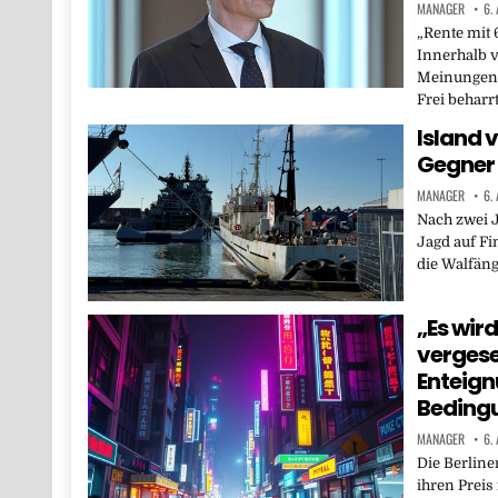
MANAGER
6.
„Rente mit 
Innerhalb 
Meinungen 
Frei beharr
Island 
Gegner 
MANAGER
6.
Nach zwei J
Jagd auf F
die Walfäng
„Es wird
vergese
Enteign
Bedingu
MANAGER
6.
Die Berline
ihren Preis