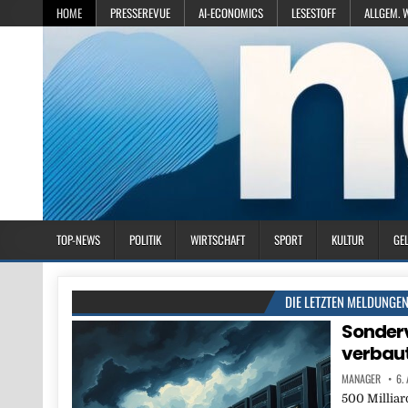
HOME
PRESSEREVUE
AI-ECONOMICS
LESESTOFF
ALLGEM. 
TOP-NEWS
POLITIK
WIRTSCHAFT
SPORT
KULTUR
GE
DIE LETZTEN MELDUNGE
Sonder
verbaut
MANAGER
6.
500 Millia