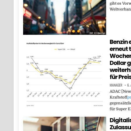
gibt es Vor
Weltverban
Benzin e
erneut 
Wochenf
Dollar 
weiterh
für Pre
MANAGER
6.
ADAC [News
Kraftstoff
pr
gegensätzli
für Super 
Digitali
Zulassu