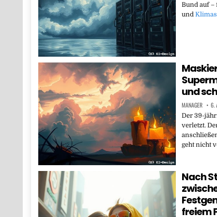
Bund auf – 
und
Klimas
Maskier
Superma
und sch
MANAGER
6.
Der 39-jähr
verletzt. D
anschließen
geht nicht 
Nach St
zwische
Festge
freiem 