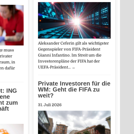
Aleksander Ceferin gilt als wichtigster
Gegenspieler von FIFA-Präsident
ege muss
Gianni Infantino. Im Streit um die
rivater
Investorenpläne der FIFA hat der
raum, in
UEFA-Präsident…
→
n dafür
Private Investoren für die
WM: Geht die FIFA zu
t: ING
weit?
gene
mt zum
31. Juli 2026
äft