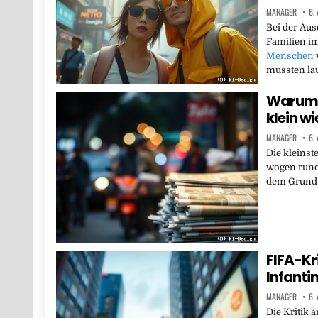
MANAGER
6.
Bei der Au
Familien im
Menschen
mussten lau
Warum w
klein w
MANAGER
6.
Die kleinst
wogen rund
dem Grund 
FIFA-Kr
Infanti
MANAGER
6.
Die Kritik 