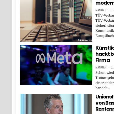
moderni
MANAGER
6.
TÜV-Verband
TÜV-Verban
sicherheits
Kommunikat
Europäisch
Künstli
hackt b
Firma
MANAGER
6.
Schon wiede
Testumgebu
einer ande
handelt…
Unionsf
von Bas
Renten