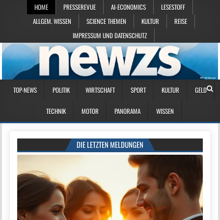
HOME
PRESSEREVUE
AI-ECONOMICS
LESESTOFF
ALLGEM. WISSEN
SCIENCE THEMEN
KULTUR
REISE
IMPRESSUM UND DATENSCHUTZ
TOP-NEWS
POLITIK
WIRTSCHAFT
SPORT
KULTUR
GELD
TECHNIK
MOTOR
PANORAMA
WISSEN
DIE LETZTEN MELDUNGEN